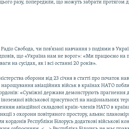
 цього разу, попередили, що можуть забрати протягом д
Радіо Свобода, чи пов’язані навчання з подіями в Украї
дповів, що «Україна нам не ворог»: «Ми працюємо на п
ги на сусідах, як і всі останні 20 років».
ністерства оборони від 23 січня в статті про початок на
я нарощування авіаційних військ в країнах НАТО побл
кордонів: «Суміжні держави демонструють прагнення 
ноземної військової присутності на національних тер
енням авіаційної складової країн-членів НАТО в країна
кції з охорони повітряного простору, альянс планомір
ля кордонів Республіки Білорусь додаткові військові к
им озброєнням. <...> Республіка Білорусь не має прав