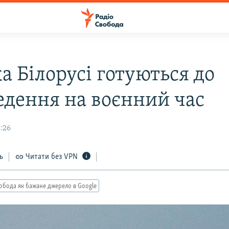
а Білорусі готуються до
едення на воєнний час
2:26
ь
Читати без VPN
обода як бажане джерело в Google