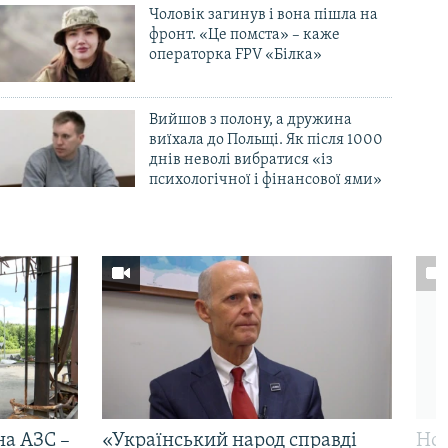
Чоловік загинув і вона пішла на
фронт. «Це помста» – каже
операторка FPV «Білка»
Вийшов з полону, а дружина
виїхала до Польщі. Як після 1000
днів неволі вибратися «із
психологічної і фінансової ями»
на АЗС –
«Український народ справді
Нов