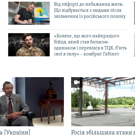
Від ейфорії до небажання жити.
Що відбувається з людьми після
в
звільнення із російського полону
«Боляче, що мого найкращого
бійця, який став батьком-
одинаком і перевівся в ТЦК, б’ють
свої в тилу» – комбриг Габінет
а [України]
Росія збільшила атаки 