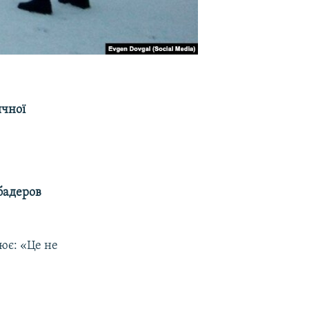
ичної
бадеров
нює: «Це не