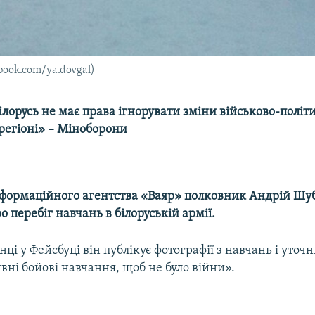
book.com/ya.dovgal)
ілорусь не має права ігнорувати зміни військово-політ
регіоні» – Міноборони
формаційного агентства «Ваяр» полковник Андрій Шу
о перебіг навчань в білоруській армії.
нці у Фейсбуці він публікує фотографії з навчань і уточ
ивні бойові навчання, щоб не було війни».