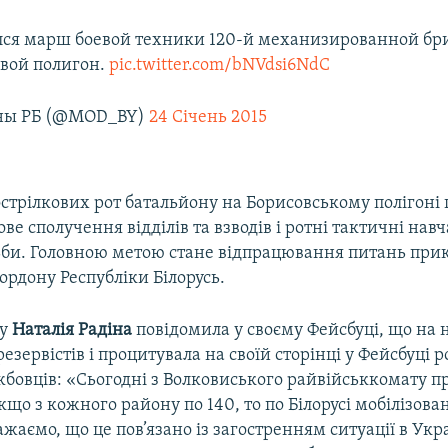
ался марш боевой техники 120-й механизированной бри
вой полигон.
pic.twitter.com/bNVdsi6NdC
ны РБ (@MOD_BY)
24 Січень 2015
острілкових рот батальйону на Борисовському полігоні
ове сполучення відділів та взводів і ротні тактичні нав
льби. Головною метою стане відпрацювання питань при
рдону Республіки Білорусь.
ту
Наталія Радіна
повідомила у своєму Фейсбуці, що на 
резервістів і процитувала на своїй сторінці у Фейсбуці 
жбовців: «Сьогодні з Волковиського райвійськкомату п
Якщо з кожного району по 140, то по Білорусі мобілізован
ажаємо, що це пов’язано із загостренням ситуації в Украї