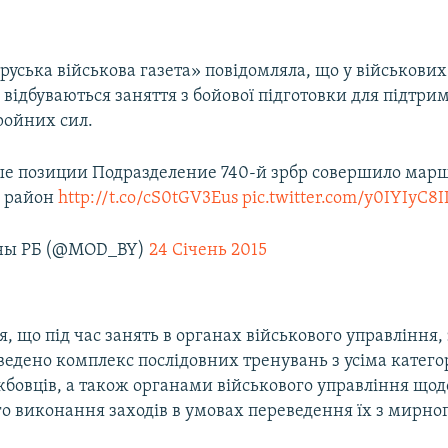
оруська військова газета» повідомляла, що у військови
відбуваються заняття з бойової підготовки для підтри
ройних сил.
е позиции Подразделение 740-й зрбр совершило марш
 район
http://t.co/cS0tGV3Eus
pic.twitter.com/y0IYIyC8I
ны РБ (@MOD_BY)
24 Січень 2015
, що під час занять в органах військового управління, 
ведено комплекс послідовних тренувань з усіма катег
жбовців, а також органами військового управління щод
го виконання заходів в умовах переведення їх з мирно