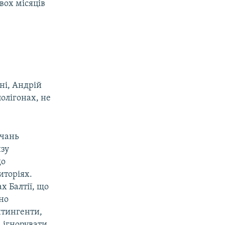
вох місяців
ні, Андрій
олігонах, не
вчань
изу
до
иторіях.
х Балтії, що
но
онтингенти,
а ігнорувати