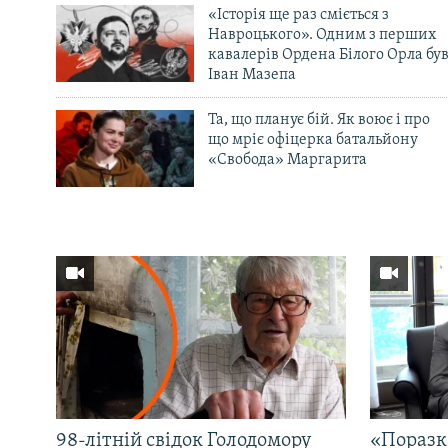
«Історія ще раз сміється з
Навроцького». Одним з перших
кавалерів Ордена Білого Орла бу
Іван Мазепа
Та, що планує бій. Як воює і про
що мріє офіцерка батальйону
«Свобода» Маргарита
98-літній свідок Голодомору
«Поразк