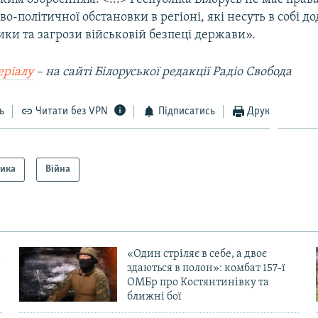
во-політичної обстановки в регіоні, які несуть в собі до
ки та загрози військовій безпеці держави».
еріалу
– на сайті Білоруської редакції Радіо Свобода
ь
Читати без VPN
Підписатись
Друк
тика
Війна
«Один стріляє в себе, а двоє
здаються в полон»: комбат 157-ї
ОМБр про Костянтинівку та
ближні бої