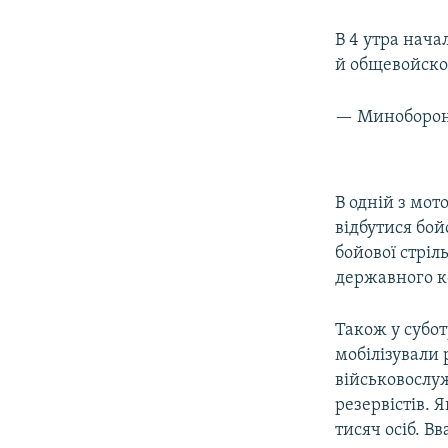
В 4 утра нач
й общевойско
— Миноборо
В одній з мот
відбутися бой
бойової стрі
державного ко
Також у субо
мобілізували 
військовослу
резервістів. 
тисяч осіб. Вв