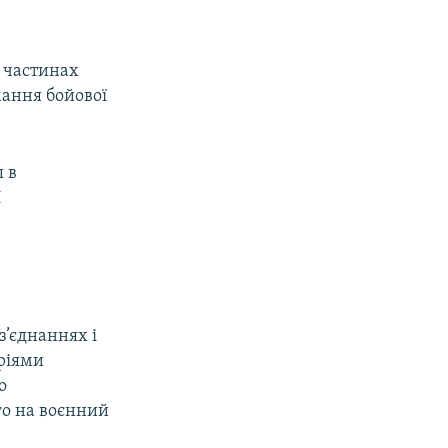
х частинах
мання бойової
 в
I
з’єднаннях і
оріями
о
го на воєнний