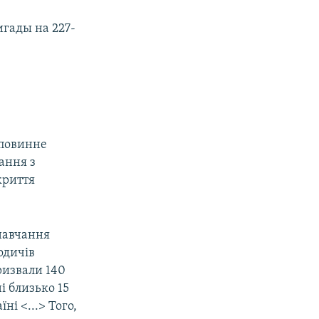
гады на 227-
 повинне
чання з
криття
навчання
родичів
ризвали 140
і близько 15
ні <...> Того,