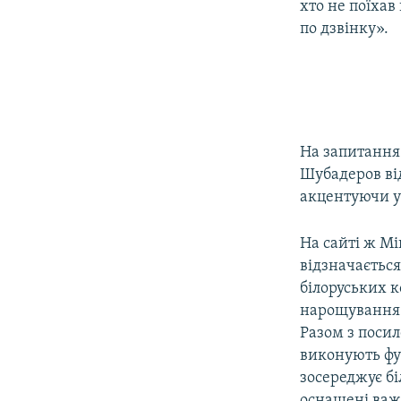
хто не поїхав
по дзвінку».
На запитання 
Шубадеров ві
акцентуючи ува
На сайті ж Мі
відзначаєтьс
білоруських 
нарощування і
Разом з посил
виконують фун
зосереджує бі
оснащені важк