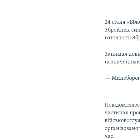
24 січня «Біл
Збройних сил 
готовності Зб
Занимая новы
назначенный
— Миноборо
Повідомлялося
частинах про
військовослу
організовано
час.