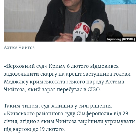
МУЛЬТИМЕДІА
ФОТО
СПЕЦПРОЄКТИ
ПОДКАСТИ
Ахтем Чийгоз
КРИМ РЕАЛІЇ
РУС
«Верховний суд» Криму 6 лютого відмовився
задовольнити скаргу на арешт заступника голови
УКР
Меджлісу кримськотатарського народу Ахтема
КТАТ
Чийгоза, який зараз перебуває в СІЗО.
ДОЛУЧАЙСЯ!
Таким чином, суд залишив у силі рішення
«Київського районного суду Сімферополя» від 29
січня, згідно з яким Чийгоза вирішили утримувати
під вартою до 19 лютого.