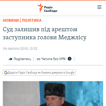
Доступність
посилання
Перейти
НОВИНИ | ПОЛІТИКА
до
РАДІО СВОБОДА – 70 РОКІВ
Суд залишив під арештом
основного
ВСЕ ЗА ДОБУ
матеріалу
заступника голови Меджлісу
СТАТТІ
Перейти
до
06 лютого 2015, 13:32
ВІЙНА
ПОЛІТИКА
основної
РОСІЙСЬКА «ФІЛЬТРАЦІЯ»
Поділитись
Читати без VPN
ЕКОНОМІКА
навігації
Перейти
ДОНБАС.РЕАЛІЇ
СУСПІЛЬСТВО
до
Додати Радіо Свобода як бажане джерело в Google
КРИМ.РЕАЛІЇ
КУЛЬТУРА
пошуку
ТИ ЯК?
СПОРТ
СХЕМИ
УКРАЇНА
КИТАЙ.ВИКЛИКИ
СВІТ