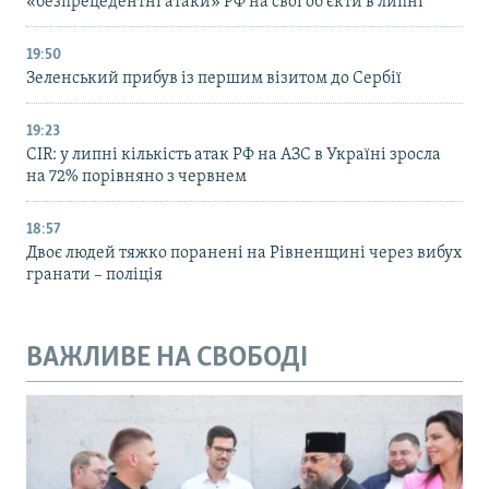
«безпрецедентні атаки» РФ на свої об’єкти в липні
19:50
Зеленський прибув із першим візитом до Сербії
19:23
CIR: у липні кількість атак РФ на АЗС в Україні зросла
на 72% порівняно з червнем
18:57
Двоє людей тяжко поранені на Рівненщині через вибух
гранати – поліція
ВАЖЛИВЕ НА СВОБОДІ