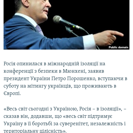
МУЛЬТИМЕДІА
ФОТО
СПЕЦПРОЄКТИ
ПОДКАСТИ
КРИМ РЕАЛІЇ
РУС
Росія опинилася в міжнародній ізоляції на
конференції з безпеки в Мюнхені, заявив
УКР
президент України Петро Порошенко, вступаючи в
КТАТ
суботу на мітингу українців, що проживають в
Європі.
ДОЛУЧАЙСЯ!
«Весь світ сьогодні з Україною, Росія − в ізоляції», −
сказав він, додавши, що «весь світ підтримує
Україну в її боротьбі за суверенітет, незалежність і
територіальну цілісність».