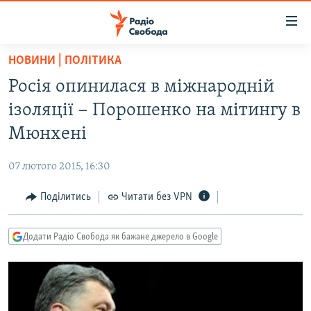
Доступність
посилання
Перейти
НОВИНИ | ПОЛІТИКА
до
РАДІО СВОБОДА – 70 РОКІВ
Росія опинилася в міжнародній
основного
ВСЕ ЗА ДОБУ
матеріалу
ізоляції − Порошенко на мітингу в
СТАТТІ
Перейти
Мюнхені
до
ВІЙНА
ПОЛІТИКА
основної
07 лютого 2015, 16:30
РОСІЙСЬКА «ФІЛЬТРАЦІЯ»
ЕКОНОМІКА
навігації
Перейти
Поділитись
Читати без VPN
ДОНБАС.РЕАЛІЇ
СУСПІЛЬСТВО
до
КРИМ.РЕАЛІЇ
КУЛЬТУРА
пошуку
Додати Радіо Свобода як бажане джерело в Google
ТИ ЯК?
СПОРТ
СХЕМИ
УКРАЇНА
КИТАЙ.ВИКЛИКИ
СВІТ