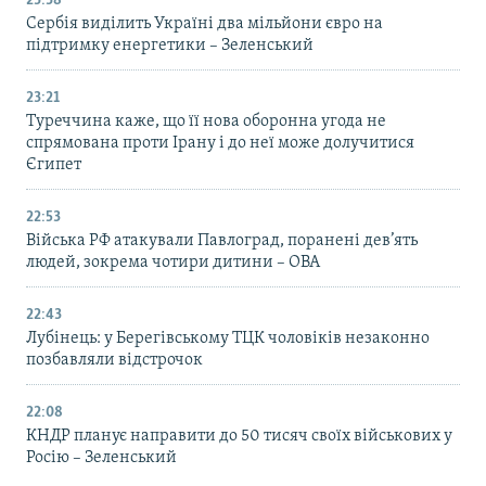
23:38
Сербія виділить Україні два мільйони євро на
підтримку енергетики – Зеленський
23:21
Туреччина каже, що її нова оборонна угода не
спрямована проти Ірану і до неї може долучитися
Єгипет
22:53
Війська РФ атакували Павлоград, поранені дев’ять
людей, зокрема чотири дитини – ОВА
22:43
Лубінець: у Берегівському ТЦК чоловіків незаконно
позбавляли відстрочок
22:08
КНДР планує направити до 50 тисяч своїх військових у
Росію – Зеленський