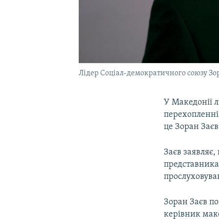
Лідер Соціал-демократичного союзу Зо
У Македонії 
перехопленні
це Зоран Заєв
Заєв заявляє,
представникам
прослуховува
Зоран Заєв п
керівник мак