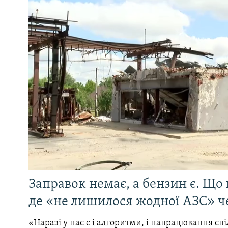
Заправок немає, а бензин є. Що 
де «не лишилося жодної АЗС» ч
«Наразі у нас є і алгоритми, і напрацювання сп