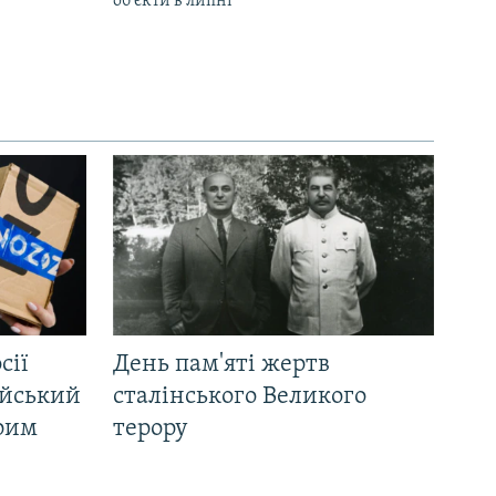
об’єкти в липні
сії
День пам'яті жертв
ійський
сталінського Великого
Крим
терору