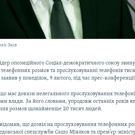
ран Заєв
лідер опозиційного Соціал-демократичного союзу звину
 телефонних розмов та прослуховуванні телефонів тис
 заявив у понеділок, 9 лютого, під час прес-конференції
 що має докази нелегального прослуховування телефон
и влади. За його словами, упродовж останніх років в
ння розмов щонайменше 20 тисяч людей.
овідомив, що дозвіл на прослуховування телефонних р
едонської спецслужби Сашо Міялков та прем’єр-мініст