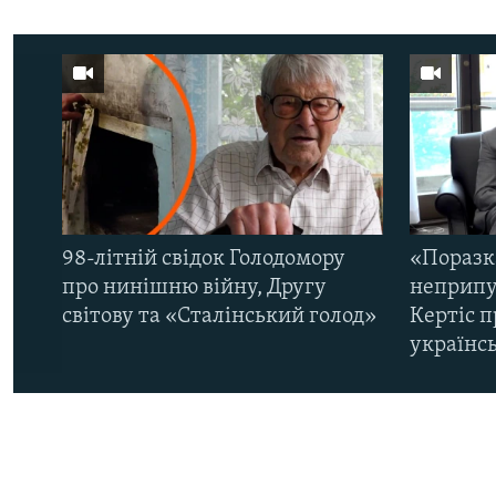
98-літній свідок Голодомору
«Поразк
про нинішню війну, Другу
неприпу
світову та «Сталінський голод»
Кертіс п
українс
КРИМ РЕАЛІЇ
РУС