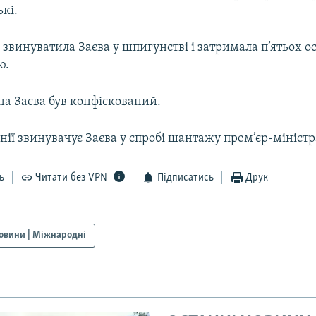
ькі.
а звинуватила Заєва у шпигунстві і затримала п’ятьох ос
ю.
на Заєва був конфіскований.
ії звинувачує Заєва у спробі шантажу прем’єр-міністр
ь
Читати без VPN
Підписатись
Друк
овини | Міжнародні