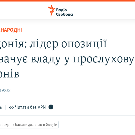
ЖНАРОДНІ
нія: лідер опозиції
вачує владу у прослухов
онів
 19:08
ь
Читати без VPN
обода як бажане джерело в Google