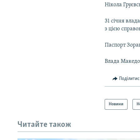
Нікола Груєвс
31 січня влад
з цією справо
Паспорт Зора
Влада Македон
Поділитис
Новини
Н
Читайте також