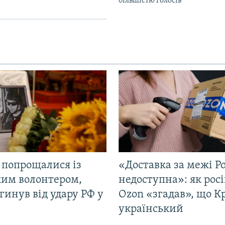
більшістю голосів
 попрощалися із
«Доставка за межі Ро
ким волонтером,
недоступна»: як рос
гинув від удару РФ у
Ozon «згадав», що 
і
український