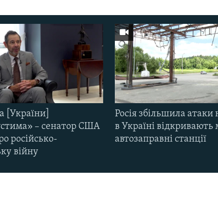
а [України]
Росія збільшила атаки 
стима» – сенатор США
в Україні відкривають 
ро російсько-
автозаправні станції
ьку війну