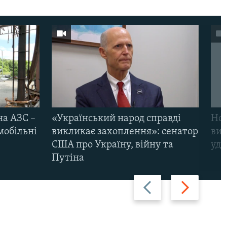
на АЗС –
«Український народ справді
Нов
мобільні
викликає захоплення»: сенатор
виж
США про Україну, війну та
уда
Путіна
Назад
Вперед