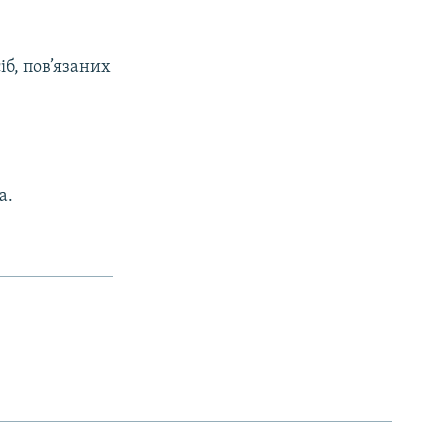
іб, пов’язаних
а.