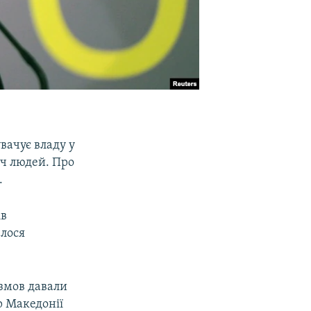
вачує владу у
яч людей. Про
.
ів
елося
озмов давали
р Македонії