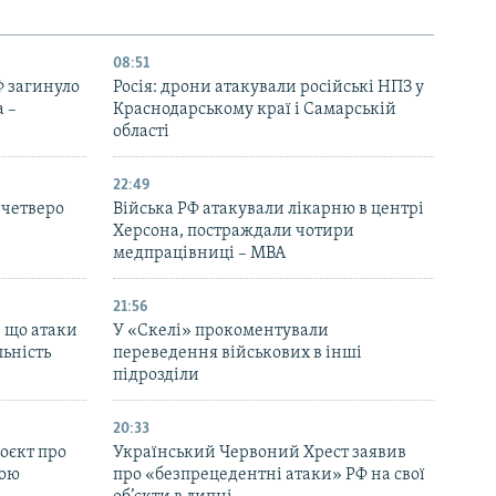
08:51
Ф загинуло
Росія: дрони атакували російські НПЗ у
 –
Краснодарському краї і Самарській
області
22:49
 четверо
Війська РФ атакували лікарню в центрі
Херсона, постраждали чотири
медпрацівниці – МВА
21:56
, що атаки
У «Скелі» прокоментували
льність
переведення військових в інші
підрозділи
20:33
оєкт про
Український Червоний Хрест заявив
ною
про «безпрецедентні атаки» РФ на свої