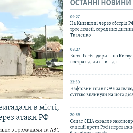
ОСТАННІ НОВИНИ
09:27
На Київщині через обстріл Р
троє людей, серед них дитина
Ткаченко
08:27
Вночі Росія вдарила по Києву:
постраждалих – влада
22:30
Нафтовий гігант ОАЕ заявляє
суттєво вплинули на його дія
вигадали в місті,
20:59
ерез атаки РФ
Cенат США схвалив законопр
санкції проти Росії переваж
ільно з громадами та АЗС