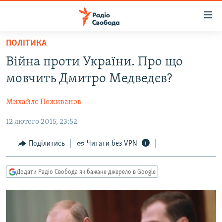
Доступність
посилання
Перейти
ПОЛІТИКА
до
РАДІО СВОБОДА – 70 РОКІВ
Війна проти України. Про що
основного
ВСЕ ЗА ДОБУ
матеріалу
мовчить Дмитро Медведєв?
СТАТТІ
Перейти
до
Михайло Поживанов
ВІЙНА
ПОЛІТИКА
основної
12 лютого 2015, 23:52
РОСІЙСЬКА «ФІЛЬТРАЦІЯ»
ЕКОНОМІКА
навігації
Перейти
ДОНБАС.РЕАЛІЇ
СУСПІЛЬСТВО
Поділитись
Читати без VPN
до
КРИМ.РЕАЛІЇ
КУЛЬТУРА
пошуку
Додати Радіо Свобода як бажане джерело в Google
ТИ ЯК?
СПОРТ
СХЕМИ
УКРАЇНА
КИТАЙ.ВИКЛИКИ
СВІТ