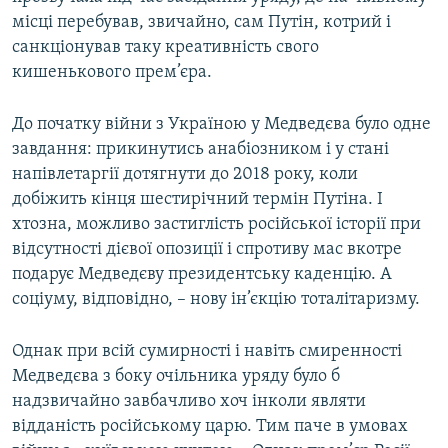
місці перебував, звичайно, сам Путін, котрий і
санкціонував таку креативність свого
кишенькового прем’єра.
До початку війни з Україною у Медведєва було одне
завдання: прикинутись анабіозником і у стані
напівлетаргії дотягнути до 2018 року, коли
добіжить кінця шестирічний термін Путіна. І
хтозна, можливо застиглість російської історії при
відсутності дієвої опозиції і спротиву мас вкотре
подарує Медведєву президентську каденцію. А
соціуму, відповідно, – нову ін’єкцію тоталітаризму.
Однак при всій сумирності і навіть смиренності
Медведєва з боку очільника уряду було б
надзвичайно завбачливо хоч інколи являти
відданість російському царю. Тим паче в умовах