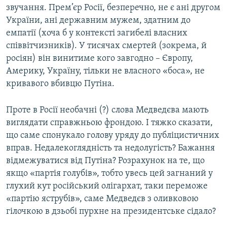
звучання. Прем’єр Росії, безперечно, не є ані другом
України, ані державним мужем, здатним до
емпатії (хоча б у контексті загибелі власних
співвітчизників). У тисячах смертей (зокрема, й
росіян) він винитиме кого завгодно – Європу,
Америку, Україну, тільки не власного «боса», не
кривавого вбивцю Путіна.
Проте в Росії необачні (?) слова Медведєва мають
виглядати справжньою фрондою. І тяжко сказати,
що саме спонукало голову уряду до публіцистичних
вправ. Недалекоглядність та недолугість? Бажання
відмежуватися від Путіна? Розрахунок на те, що
якщо «партія голубів», тобто увесь цей загнаний у
глухий кут російський олігархат, таки переможе
«партію яструбів», саме Медведєв з оливковою
гілочкою в дзьобі пурхне на президентське сідало?