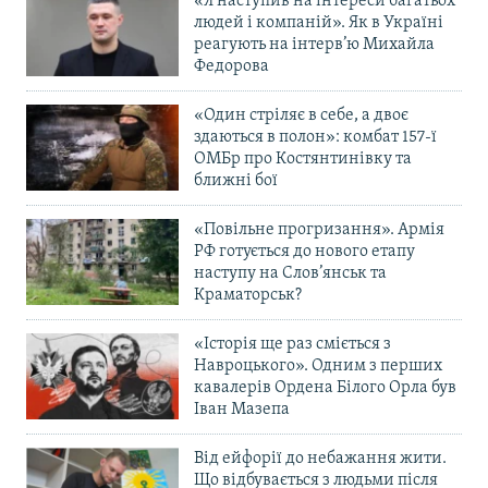
«Я наступив на інтереси багатьох
людей і компаній». Як в Україні
реагують на інтерв’ю Михайла
Федорова
«Один стріляє в себе, а двоє
здаються в полон»: комбат 157-ї
ОМБр про Костянтинівку та
ближні бої
«Повільне прогризання». Армія
РФ готується до нового етапу
наступу на Слов’янськ та
Краматорськ?
«Історія ще раз сміється з
Навроцького». Одним з перших
кавалерів Ордена Білого Орла був
Іван Мазепа
Від ейфорії до небажання жити.
Що відбувається з людьми після