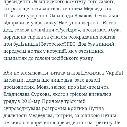
президента Олімпійського комітету, того самого,
котрого ще називають «гаманцем Медведєва».
Після минулорічної Олімпіади Білалова безжально
відправили у відставку. Наступна жертва – Євген
Дод, голова правління «Русгідро», проти якого була
порушена справа за фактом розкрадання коштів
при будівництві Загорської ГЕС. Дод був винний
передусім не так у корупції, як у очевидних
симпатіях до голови російського уряду.
Аби не втомлювати читача маловідомими в Україні
іменами, додам іще лише два, зате доволі
промовистих. Мова, звісно, про віце-прем’єра
Владислава Суркова, якого з тріском вигнали з
уряду у 2013-му. Причому тріск цей
супроводжувала розгромна критика Путіна
діяльності Медведєва, котрий, за оцінкою Путіна,
не виконав доручення президента і на третину. Це