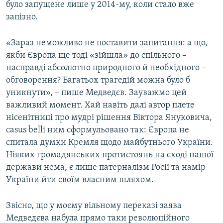
було запущене лише у 2014-му, коли стало вже
запізно.
«Зараз неможливо не поставити запитання: а що,
якби Європа ще тоді «зійшла» до спільного –
насправді абсолютно природного й необхідного –
обговорення? Багатьох трагедій можна було б
уникнути», – пише Медведєв. Зауважмо цей
важливий момент. Хай навіть далі автор плете
нісенітниці про мудрі рішення Віктора Януковича,
casus belli ним сформульовано так: Європа не
спитала думки Кремля щодо майбутнього України.
Ніяких громадянських протистоянь на сході нашої
держави нема, є лише патерналізм Росії та намір
України йти своїм власним шляхом.
Звісно, що у моєму вільному переказі заява
Медведєва набула прямо таки революційного