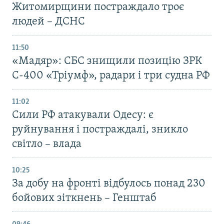
Житомирщини постраждало троє
людей – ДСНС
11:50
«Мадяр»: СБС знищили позицію ЗРК
С-400 «Тріумф», радари і три судна РФ
11:02
Сили РФ атакували Одесу: є
руйнування і постраждалі, зникло
світло – влада
10:25
За добу на фронті відбулось понад 230
бойових зіткнень – Генштаб