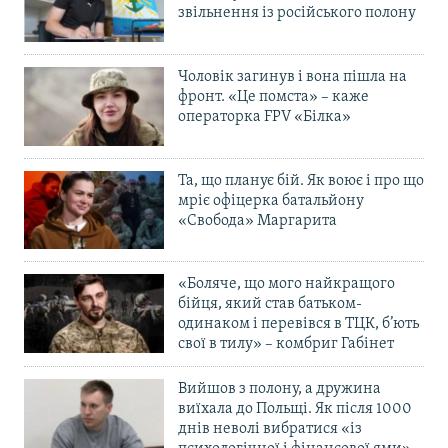
звільнення із російського полону
Чоловік загинув і вона пішла на
фронт. «Це помста» – каже
операторка FPV «Білка»
Та, що планує бій. Як воює і про що
мріє офіцерка батальйону
«Свобода» Маргарита
«Боляче, що мого найкращого
бійця, який став батьком-
одинаком і перевівся в ТЦК, б’ють
свої в тилу» – комбриг Габінет
Вийшов з полону, а дружина
виїхала до Польщі. Як після 1000
днів неволі вибратися «із