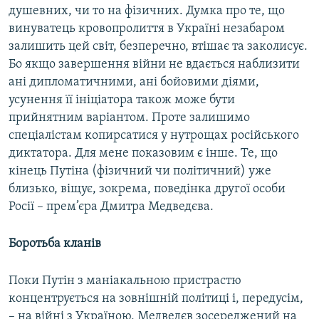
душевних, чи то на фізичних. Думка про те, що
Усі сайти RFE/RL
винуватець кровопролиття в Україні незабаром
залишить цей світ, безперечно, втішає та заколисує.
Бо якщо завершення війни не вдається наблизити
ані дипломатичними, ані бойовими діями,
усунення її ініціатора також може бути
прийнятним варіантом. Проте залишимо
спеціалістам копирсатися у нутрощах російського
диктатора. Для мене показовим є інше. Те, що
кінець Путіна (фізичний чи політичний) уже
близько, віщує, зокрема, поведінка другої особи
Росії – прем’єра Дмитра Медведєва.
Боротьба кланів
Поки Путін з маніакальною пристрастю
концентрується на зовнішній політиці і, передусім,
– на війні з Україною, Медведєв зосереджений на