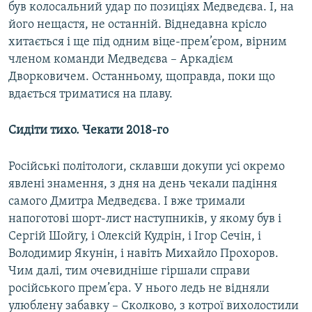
був колосальний удар по позиціях Медведєва. І, на
його нещастя, не останній. Віднедавна крісло
хитається і ще під одним віце-прем’єром, вірним
членом команди Медведєва – Аркадієм
Дворковичем. Останньому, щоправда, поки що
вдається триматися на плаву.
Сидіти тихо. Чекати 2018-го
Російські політологи, склавши докупи усі окремо
явлені знамення, з дня на день чекали падіння
самого Дмитра Медведєва. І вже тримали
напоготові шорт-лист наступників, у якому був і
Сергій Шойгу, і Олексій Кудрін, і Ігор Сечін, і
Володимир Якунін, і навіть Михайло Прохоров.
Чим далі, тим очевидніше гіршали справи
російського прем’єра. У нього ледь не відняли
улюблену забавку – Сколково, з котрої вихолостили