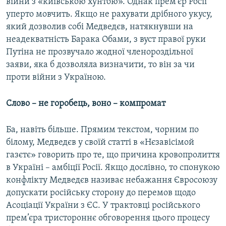
війни з «київською хунтою». Однак прем’єр Росії
уперто мовчить. Якщо не рахувати дрібного укусу,
який дозволив собі Медведєв, натякнувши на
неадекватність Барака Обами, з вуст правої руки
Путіна не прозвучало жодної членороздільної
заяви, яка б дозволяла визначити, то він за чи
проти війни з Україною.
Слово – не горобець, воно – компромат
Ба, навіть більше. Прямим текстом, чорним по
білому, Медведєв у своїй статті в «Нєзавісімой
газєтє» говорить про те, що причина кровопролиття
в Україні – амбіції Росії. Якщо дослівно, то спонукою
конфлікту Медведєв називає небажання Євросоюзу
допускати російську сторону до перемов щодо
Асоціації України з ЄС. У трактовці російського
прем’єра тристороннє обговорення цього процесу