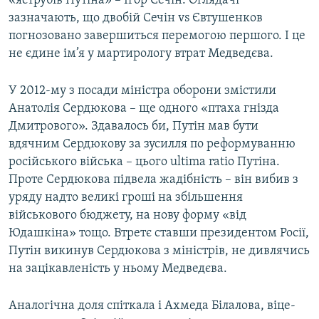
«яструбів Путіна» – Ігор Сечін. Оглядачі
зазначають, що двобій Сечін vs Євтушенков
погнозовано завершиться перемогою першого. І це
не єдине ім’я у мартирологу втрат Медведєва.
У 2012-му з посади міністра оборони змістили
Анатолія Сердюкова – ще одного «птаха гнізда
Дмитрового». Здавалось би, Путін мав бути
вдячним Сердюкову за зусилля по реформуванню
російського війська – цього ultima ratio Путіна.
Проте Сердюкова підвела жадібність – він вибив з
уряду надто великі гроші на збільшення
військового бюджету, на нову форму «від
Юдашкіна» тощо. Втретє ставши президентом Росії,
Путін викинув Сердюкова з міністрів, не дивлячись
на зацікавленість у ньому Медведєва.
Аналогічна доля спіткала і Ахмеда Білалова, віце-