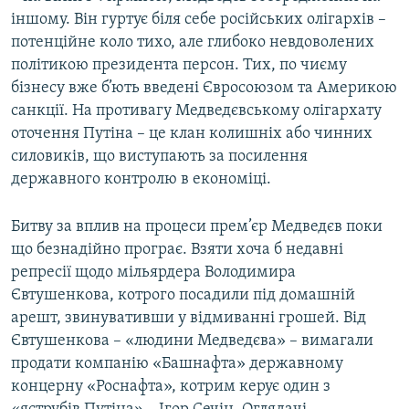
іншому. Він гуртує біля себе російських олігархів –
потенційне коло тихо, але глибоко невдоволених
політикою президента персон. Тих, по чиєму
бізнесу вже б’ють введені Євросоюзом та Америкою
санкції. На противагу Медведєвському олігархату
оточення Путіна – це клан колишніх або чинних
силовиків, що виступають за посилення
державного контролю в економіці.
Битву за вплив на процеси прем’єр Медведєв поки
що безнадійно програє. Взяти хоча б недавні
репресії щодо мільярдера Володимира
Євтушенкова, котрого посадили під домашній
арешт, звинувативши у відмиванні грошей. Від
Євтушенкова – «людини Медведєва» – вимагали
продати компанію «Башнафта» державному
концерну «Роснафта», котрим керує один з