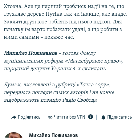
Хтозна. Але це перший проблиск надії на те, що
трухляве дерево Путіна так чи інакше, але впаде.
Закляті друзі вже роблять під нього підкоп. Для
початку їм варто побажати удачі, а що робити з
ними самими – покаже час.
Михайло Поживанов
– голова Фонду
муніципальних реформ «Магдебурзьке право»,
народний депутат України 4-х скликань
Думки, висловлені в рубриці «Точка зору»,
передають погляди самих авторів і не конче
відображають позицію Радіо Свобода
Поділитись
Читати без VPN
Підписатись
Михайло Поживанов