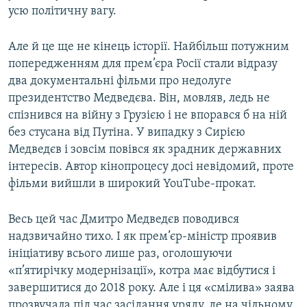
усю політичну вагу.
Але й це ще не кінець історії. Найбільш потужним
попередженням для прем’єра Росії стали відразу
два документальні фільми про недолуге
президентство Медведєва. Він, мовляв, ледь не
спізнився на війну з Грузією і не впорався б на ній
без стусана від Путіна. У випадку з Сирією
Медведєв і зовсім повівся як зрадник державних
інтересів. Автор кінопроцесу досі невідомий, проте
фільми вийшли в широкий YouTube-прокат.
Весь цей час Дмитро Медведєв поводився
надзвичайно тихо. І як прем’єр-міністр проявив
ініціативу всього лише раз, оголошуючи
«п’ятирічку модернізації», котра має відбутися і
завершитися до 2018 року. Але і ця «смілива» заява
прозвучала під час засідання уряду, де на чільному