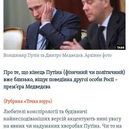
МУЛЬТИМЕДІА
ФОТО
СПЕЦПРОЄКТИ
ПОДКАСТИ
КРИМ РЕАЛІЇ
Володимир Путін та Дмитро Медведєв. Архівне фото
РУС
УКР
Про те, що кінець Путіна (фізичний чи політичний)
вже близько, віщує поведінка другої особи Росії –
КТАТ
прем’єра Медведєва
ДОЛУЧАЙСЯ!
(Рубрика «Точка зору»)
Любителі конспірології та будівничі
найнесподіваніших версій акцентують нині увагу
на явних чи надуманих хворобах Путіна. Чи то на