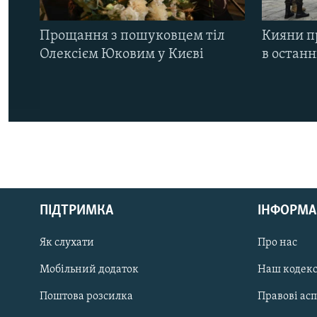
Прощання з пошуковцем тіл
Кияни п
Олексієм Юковим у Києві
в остан
КРИМ РЕАЛІЇ
РУС
ПІДТРИМКА
ІНФОРМА
УКР
КТАТ
Як слухати
Про нас
Мобільний додаток
Наш кодек
ДОЛУЧАЙСЯ!
Поштова розсилка
Правові ас