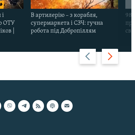
 і
В артилерію – з корабля,
98-
р ОТУ
супермаркета і СЗЧ: гучна
про
іков |
робота під Добропіллям
сві
Назад
Вперед