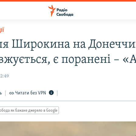
ІЇ
іля Широкина на Донеччи
вжується, є поранені – «
12:49
ь
Читати без VPN
обода як бажане джерело в Google