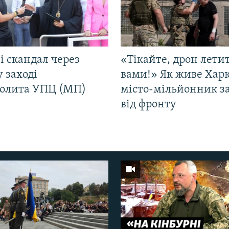
і скандал через
«Тікайте, дрон лети
у заході
вами!» Як живе Харк
олита УПЦ (МП)
місто-мільйонник з
від фронту