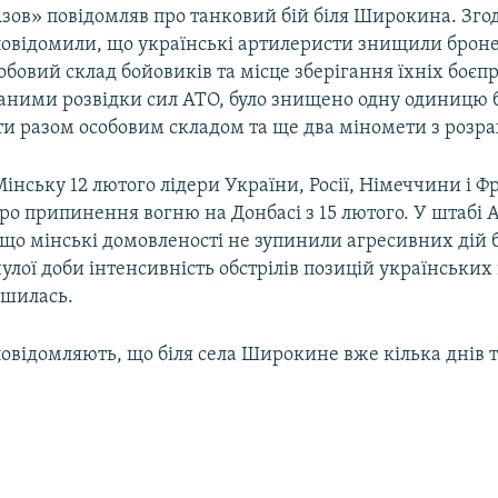
зов» повідомляв про танковий бій біля Широкина. Зго
овідомили, що українські артилеристи знищили броне
обовий склад бойовиків та місце зберігання їхніх боєпр
даними розвідки сил АТО, було знищено одну одиницю 
и разом особовим складом та ще два міномети з розр
 Мінську 12 лютого лідери України, Росії, Німеччини і Ф
ро припинення вогню на Донбасі з 15 лютого. У штабі 
що мінські домовленості не зупинили агресивних дій б
лої доби інтенсивність обстрілів позицій українських
ьшилась.
овідомляють, що біля села Широкине вже кілька днів 