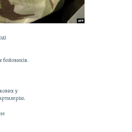
оді
я бойовиків.
ькових у
артилерію.
 не