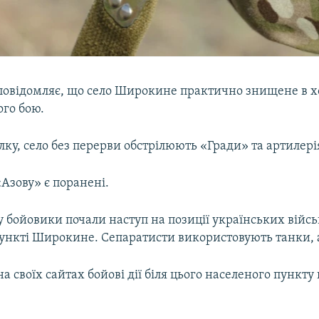
повідомляє, що село Широкине практично знищене в х
ого бою.
ку, село без перерви обстрілюють «Гради» та артилері
«Азову» є поранені.
у бойовики почали наступ на позиції українських війс
ункті Широкине. Сепаратисти використовують танки, 
а своїх сайтах бойові дії біля цього населеного пункту