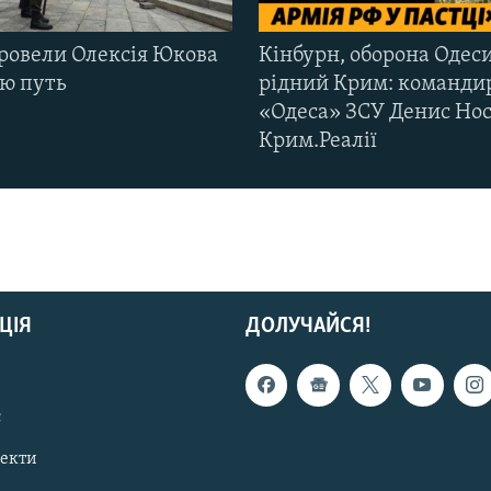
ровели Олексія Юкова
Кінбурн, оборона Одеси
ню путь
рідний Крим: команди
«Одеса» ЗСУ Денис Нос
Крим.Реалії
ЦІЯ
ДОЛУЧАЙСЯ!
с
пекти