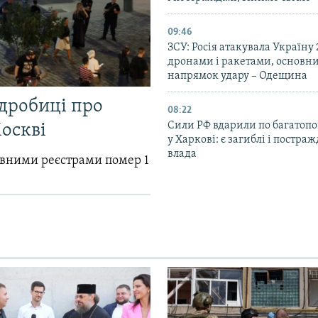
09:46
ЗСУ: Росія атакувала Україну
дронами і ракетами, основн
напрямок удару – Одещина
одробиці про
08:22
Сили РФ вдарили по багатопо
Москві
у Харкові: є загиблі і постраж
влада
авними реєстрами помер 1