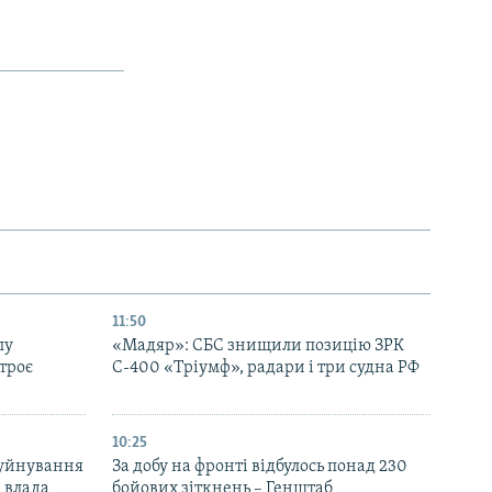
11:50
лу
«Мадяр»: СБС знищили позицію ЗРК
троє
С-400 «Тріумф», радари і три судна РФ
10:25
руйнування
За добу на фронті відбулось понад 230
– влада
бойових зіткнень – Генштаб