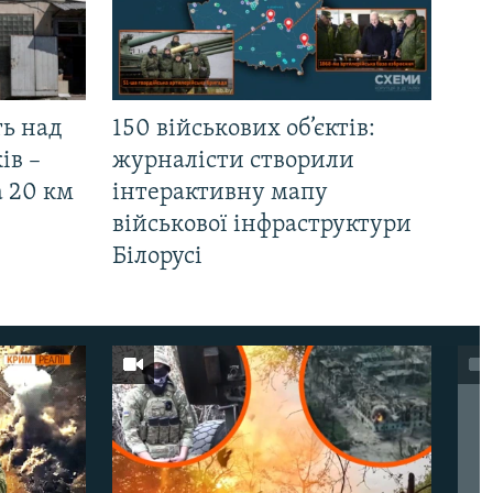
ть над
150 військових об’єктів:
ів –
журналісти створили
а 20 км
інтерактивну мапу
військової інфраструктури
Білорусі