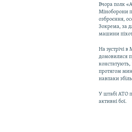
Вчора полк «А
Міноборони п
озброєння, ос
Зокрема, за 
машини піхот
На зустрічі в
домовилися п
констатують, 
протягом мину
навпаки збіл
У штабі АТО п
активні бої.