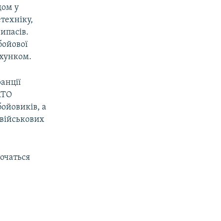
дом у
техніку,
ипасів.
бойової
ахунком.
ранції
АТО
ойовиків, а
 військових
точаться