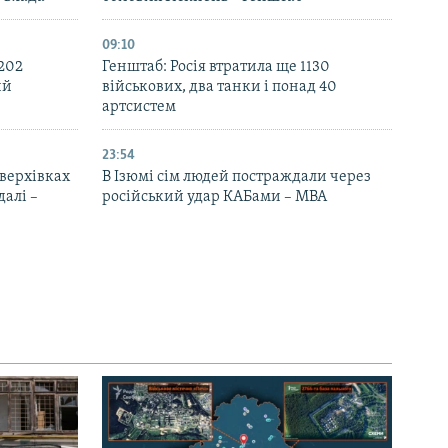
09:10
 202
Генштаб: Росія втратила ще 1130
ий
військових, два танки і понад 40
артсистем
23:54
верхівках
В Ізюмі сім людей постраждали через
далі –
російський удар КАБами – МВА