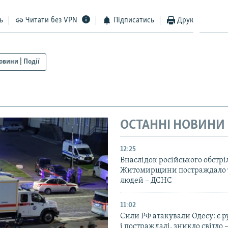
ь
Читати без VPN
Підписатись
Друк
овини | Події
ОСТАННІ НОВИНИ
12:25
Внаслідок російського обстрі
Житомирщини постраждало 
людей – ДСНС
11:02
Сили РФ атакували Одесу: є 
і постраждалі, зникло світло 