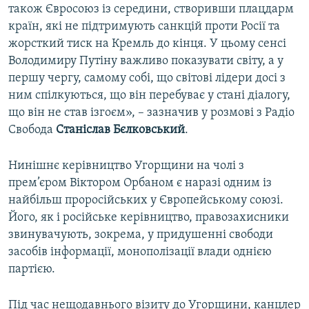
також Євросоюз із середини, створивши плацдарм
країн, які не підтримують санкцій проти Росії та
жорсткий тиск на Кремль до кінця. У цьому сенсі
Володимиру Путіну важливо показувати світу, а у
першу чергу, самому собі, що світові лідери досі з
ним спілкуються, що він перебуває у стані діалогу,
що він не став ізгоєм», – зазначив у розмові з Радіо
Свобода
Станіслав Бєлковський
.
Нинішнє керівництво Угорщини на чолі з
прем’єром Віктором Орбаном є наразі одним із
найбільш проросійських у Європейському союзі.
Його, як і російське керівництво, правозахисники
звинувачують, зокрема, у придушенні свободи
засобів інформації, монополізації влади однією
партією.
Під час нещодавнього візиту до Угорщини, канцлер