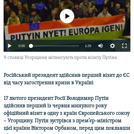
МУЛЬТИМЕДІА
ФОТО
No media source currently available
СПЕЦПРОЄКТИ
ПОДКАСТИ
0:00
1:26
КРИМ РЕАЛІЇ
У столиці Угорщини мітингують проти візиту Путіна
РУС
УКР
Російський президент здійснив перший візит до ЄС
від часу загострення кризи в Україні
КТАТ
17 лютого президент Росії Володимир Путін
ДОЛУЧАЙСЯ!
здійснив перший із червня минулого року
офіційний візит в одну з країн Європейського союзу
– Угорщину. Путін зустрівся з прем’єр-міністром
цієї країни Віктором Орбаном, перед цим поклавши