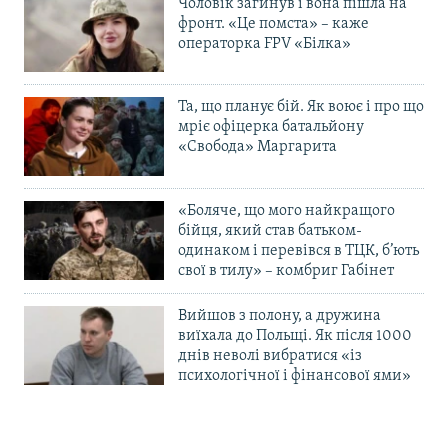
Чоловік загинув і вона пішла на
фронт. «Це помста» – каже
операторка FPV «Білка»
Та, що планує бій. Як воює і про що
мріє офіцерка батальйону
«Свобода» Маргарита
«Боляче, що мого найкращого
бійця, який став батьком-
одинаком і перевівся в ТЦК, б’ють
свої в тилу» – комбриг Габінет
Вийшов з полону, а дружина
виїхала до Польщі. Як після 1000
днів неволі вибратися «із
психологічної і фінансової ями»