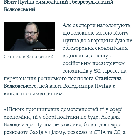
Візит Путіна символічний і безрезультатний –
Бєлковський
Але експерти наголошують,
що головною метою візиту
Путіна до Угорщини було не
обговорення економічних
відносини, а пошук
Станіслав Бєлковський
російським президентом
союзників у ЄС. Проте, на
переконання російського політолога
Станіслава
Бєлковського
, цей візит Володимира Путіна є
виключно символічним.
«Ніяких принципових домовленостей ні у сфері
економіки, ні у сфері політики не буде. Але для
Володимира Путіна це важливо, бо він досі мріє
розколоти Захід у цілому, розколоти США та ЄС, а