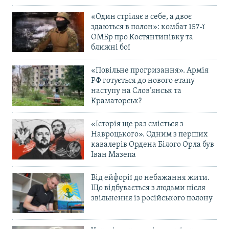
«Один стріляє в себе, а двоє
здаються в полон»: комбат 157-ї
ОМБр про Костянтинівку та
ближні бої
«Повільне прогризання». Армія
РФ готується до нового етапу
наступу на Слов’янськ та
Краматорськ?
«Історія ще раз сміється з
Навроцького». Одним з перших
кавалерів Ордена Білого Орла був
Іван Мазепа
Від ейфорії до небажання жити.
Що відбувається з людьми після
звільнення із російського полону