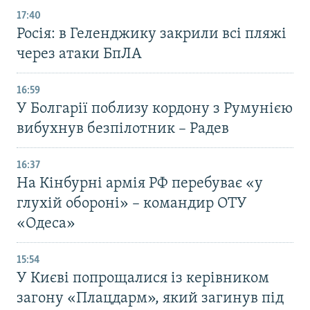
17:40
Росія: в Геленджику закрили всі пляжі
через атаки БпЛА
16:59
У Болгарії поблизу кордону з Румунією
вибухнув безпілотник – Радев
16:37
На Кінбурні армія РФ перебуває «у
глухій обороні» – командир ОТУ
«Одеса»
15:54
У Києві попрощалися із керівником
загону «Плацдарм», який загинув під