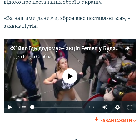
відомо про постачання зброї в Україну.
«За нашими даними, зброя вже поставляється», –
заявив Путін.
«Х*йло їдь додому» – акція Femen у Будапешті
відео
Радіо Свобода
No media source currently available
0:00
1:00
ЗАВАНТАЖИТИ