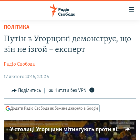
Доступність
посилання
Перейти
ПОЛІТИКА
до
РАДІО СВОБОДА – 70 РОКІВ
Путін в Угорщині демонструє, що
основного
ВСЕ ЗА ДОБУ
матеріалу
він не ізгой – експерт
СТАТТІ
Перейти
до
Радіо Свобода
ВІЙНА
ПОЛІТИКА
основної
17 лютого 2015, 23:05
РОСІЙСЬКА «ФІЛЬТРАЦІЯ»
ЕКОНОМІКА
навігації
Перейти
ДОНБАС.РЕАЛІЇ
СУСПІЛЬСТВО
Поділитись
Читати без VPN
до
КРИМ.РЕАЛІЇ
КУЛЬТУРА
пошуку
Додати Радіо Свобода як бажане джерело в Google
ТИ ЯК?
СПОРТ
СХЕМИ
УКРАЇНА
У столиці Угорщини мітингують проти візиту Путіна
КИТАЙ.ВИКЛИКИ
СВІТ