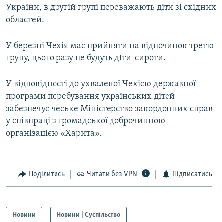
України, в другій групі переважають діти зі східних
Усі сайти RFE/RL
областей.
У березні Чехія має прийняти на відпочинок третю
групу, цього разу це будуть діти-сироти.
У відповідності до ухваленої Чехією державної
програми перебування українських дітей
забезпечує чеське Міністерство закордонних справ
у співпраці з громадської доброчинною
організацією «Харита».
Поділитись
Читати без VPN
Підписатись
Новини
Новини | Суспільство