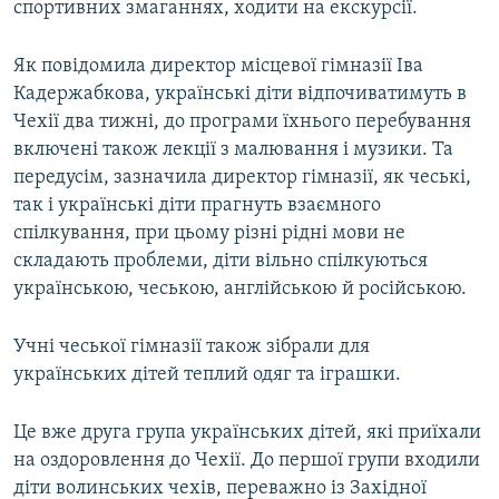
спортивних змаганнях, ходити на екскурсії.
МУЛЬТИМЕДІА
ФОТО
Як повідомила директор місцевої гімназії Іва
Кадержабкова, українські діти відпочиватимуть в
СПЕЦПРОЄКТИ
Чехії два тижні, до програми їхнього перебування
ПОДКАСТИ
включені також лекції з малювання і музики. Та
передусім, зазначила директор гімназії, як чеські,
КРИМ РЕАЛІЇ
так і українські діти прагнуть взаємного
РУС
спілкування, при цьому різні рідні мови не
складають проблеми, діти вільно спілкуються
УКР
українською, чеською, англійською й російською.
КТАТ
Учні чеської гімназії також зібрали для
ДОЛУЧАЙСЯ!
українських дітей теплий одяг та іграшки.
Це вже друга група українських дітей, які приїхали
на оздоровлення до Чехії. До першої групи входили
діти волинських чехів, переважно із Західної