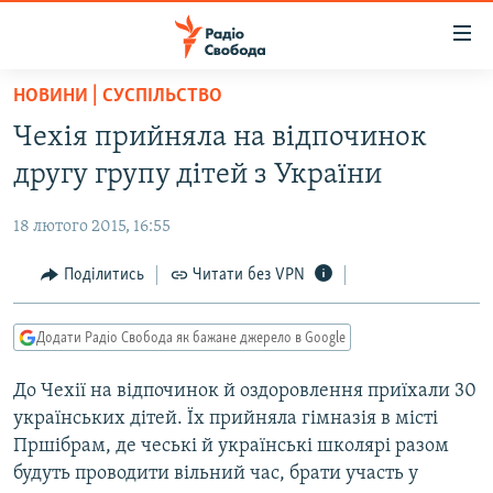
Доступність
посилання
Перейти
НОВИНИ | СУСПІЛЬСТВО
до
РАДІО СВОБОДА – 70 РОКІВ
Чехія прийняла на відпочинок
основного
ВСЕ ЗА ДОБУ
матеріалу
другу групу дітей з України
СТАТТІ
Перейти
до
18 лютого 2015, 16:55
ВІЙНА
ПОЛІТИКА
основної
РОСІЙСЬКА «ФІЛЬТРАЦІЯ»
Поділитись
Читати без VPN
ЕКОНОМІКА
навігації
Перейти
ДОНБАС.РЕАЛІЇ
СУСПІЛЬСТВО
до
Додати Радіо Свобода як бажане джерело в Google
КРИМ.РЕАЛІЇ
КУЛЬТУРА
пошуку
До Чехії на відпочинок й оздоровлення приїхали 30
ТИ ЯК?
СПОРТ
українських дітей. Їх прийняла гімназія в місті
СХЕМИ
УКРАЇНА
Пршібрам, де чеські й українські школярі разом
будуть проводити вільний час, брати участь у
КИТАЙ.ВИКЛИКИ
СВІТ