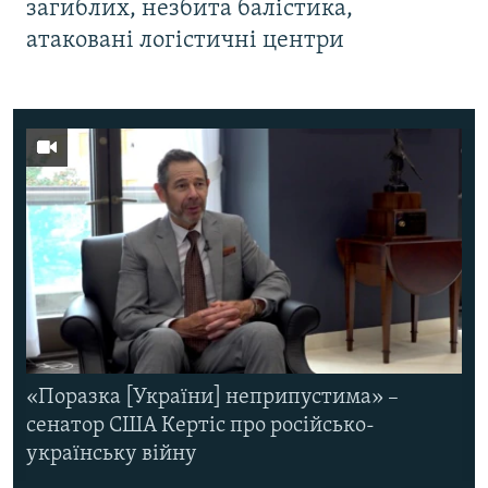
загиблих, незбита балістика,
атаковані логістичні центри
«Поразка [України] неприпустима» –
сенатор США Кертіс про російсько-
українську війну