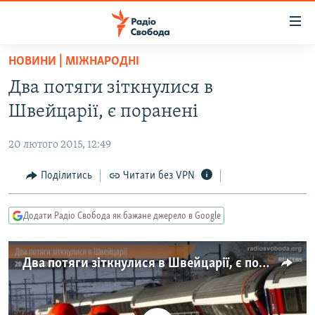
Доступність
посилання
Перейти
НОВИНИ | МІЖНАРОДНІ
до
РАДІО СВОБОДА – 70 РОКІВ
Два потяги зіткнулися в
основного
ВСЕ ЗА ДОБУ
матеріалу
Швейцарії, є поранені
СТАТТІ
Перейти
до
20 лютого 2015, 12:49
ВІЙНА
ПОЛІТИКА
основної
РОСІЙСЬКА «ФІЛЬТРАЦІЯ»
Поділитись
Читати без VPN
ЕКОНОМІКА
навігації
Перейти
ДОНБАС.РЕАЛІЇ
СУСПІЛЬСТВО
до
Додати Радіо Свобода як бажане джерело в Google
КРИМ.РЕАЛІЇ
КУЛЬТУРА
пошуку
ТИ ЯК?
СПОРТ
Два потяги зіткнулися в Швейцарії, є поранені
СХЕМИ
УКРАЇНА
КИТАЙ.ВИКЛИКИ
СВІТ