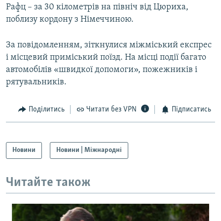
Рафц – за 30 кілометрів на північ від Цюриха,
Усі сайти RFE/RL
поблизу кордону з Німеччиною.
За повідомленням, зіткнулися міжміський експрес
і місцевий приміський поїзд. На місці події багато
автомобілів «швидкої допомоги», пожежників і
рятувальників.
Поділитись
Читати без VPN
Підписатись
Новини
Новини | Міжнародні
Читайте також