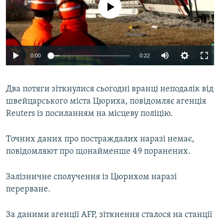
No media source currently available
МУЛЬТИМЕДІА
ФОТО
СПЕЦПРОЄКТИ
0:00
0:22
ПОДКАСТИ
КРИМ РЕАЛІЇ
Два потяги зіткнулися сьогодні вранці неподалік від
РУС
швейцарського міста Цюриха, повідомляє агенція
Reuters із посиланням на місцеву поліцію.
УКР
КТАТ
Точних даних про постраждалих наразі немає,
повідомляют про щонайменше 49 поранених.
ДОЛУЧАЙСЯ!
Залізничне сполучення із Цюрихом наразі
перерване.
За даними агенції AFP, зіткнення сталося на станції