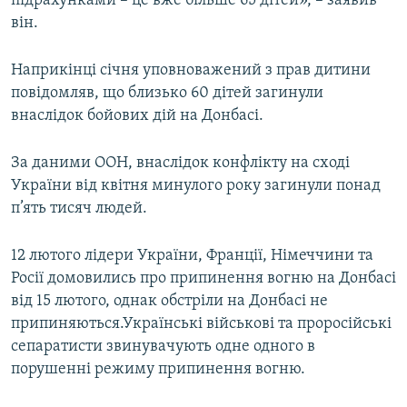
підрахунками – це вже більше 65 дітей», – заявив
Усі сайти RFE/RL
він.
Наприкінці січня уповноважений з прав дитини
повідомляв, що близько 60 дітей загинули
внаслідок бойових дій на Донбасі.
За даними ООН, внаслідок конфлікту на сході
України від квітня минулого року загинули понад
п’ять тисяч людей.
12 лютого лідери України, Франції, Німеччини та
Росії домовились про припинення вогню на Донбасі
від 15 лютого, однак обстріли на Донбасі не
припиняються.Українські військові та проросійські
сепаратисти звинувачують одне одного в
порушенні режиму припинення вогню.