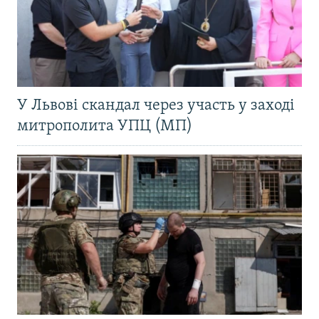
У Львові скандал через участь у заході
митрополита УПЦ (МП)