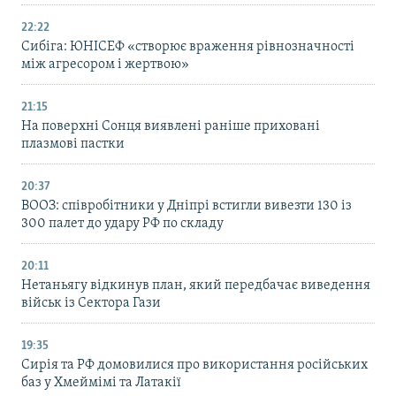
22:22
Сибіга: ЮНІСЕФ «створює враження рівнозначності
між агресором і жертвою»
21:15
На поверхні Сонця виявлені раніше приховані
плазмові пастки
20:37
ВООЗ: співробітники у Дніпрі встигли вивезти 130 із
300 палет до удару РФ по складу
20:11
Нетаньягу відкинув план, який передбачає виведення
військ із Сектора Гази
19:35
Сирія та РФ домовилися про використання російських
баз у Хмеймімі та Латакії