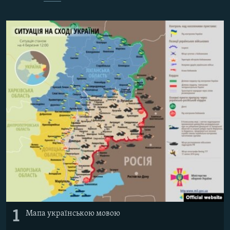
МУЛЬТИМЕДІА
ФОТО
СПЕЦПРОЄКТИ
ПОДКАСТИ
КРИМ РЕАЛІЇ
РУС
УКР
КТАТ
ДОЛУЧАЙСЯ!
1
Мапа українською мовою