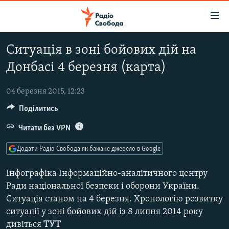
Доступність
посилання
Перейти
Ситуація в зоні бойових дій на
до
РАДІО СВОБОДА – 70 РОКІВ
Донбасі 4 березня (карта)
основного
ВСЕ ЗА ДОБУ
матеріалу
СТАТТІ
Перейти
04 березня 2015, 12:23
до
Поділитись
ВІЙНА
ПОЛІТИКА
основної
РОСІЙСЬКА «ФІЛЬТРАЦІЯ»
Читати без VPN
ЕКОНОМІКА
навігації
Перейти
ДОНБАС.РЕАЛІЇ
СУСПІЛЬСТВО
Додати Радіо Свобода як бажане джерело в Google
до
КРИМ.РЕАЛІЇ
КУЛЬТУРА
пошуку
Інфографіка Інформаційно-аналітичного центру
ТИ ЯК?
СПОРТ
Ради національної безпеки і оборони України.
Ситуація станом на 4 березня. Хронологію розвитку
СХЕМИ
УКРАЇНА
ситуації у зоні бойових дій із 8 липня 2014 року
КИТАЙ.ВИКЛИКИ
СВІТ
дивіться
ТУТ