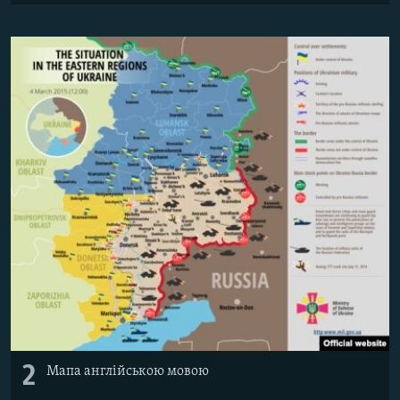
Усі сайти RFE/RL
2
Мапа англійською мовою