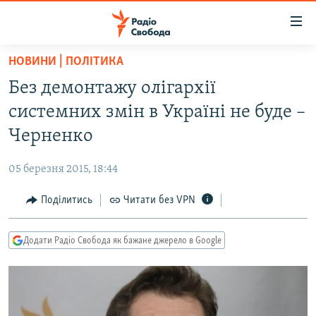
Доступність
посилання
Перейти
НОВИНИ | ПОЛІТИКА
до
РАДІО СВОБОДА – 70 РОКІВ
Без демонтажу олігархії
основного
ВСЕ ЗА ДОБУ
матеріалу
системних змін в Україні не буде –
СТАТТІ
Перейти
Черненко
до
ВІЙНА
ПОЛІТИКА
основної
05 березня 2015, 18:44
РОСІЙСЬКА «ФІЛЬТРАЦІЯ»
ЕКОНОМІКА
навігації
Перейти
Поділитись
Читати без VPN
ДОНБАС.РЕАЛІЇ
СУСПІЛЬСТВО
до
КРИМ.РЕАЛІЇ
КУЛЬТУРА
пошуку
Додати Радіо Свобода як бажане джерело в Google
ТИ ЯК?
СПОРТ
СХЕМИ
УКРАЇНА
КИТАЙ.ВИКЛИКИ
СВІТ