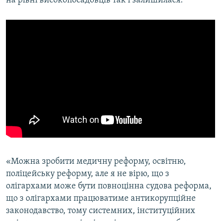
на рівні високопосадовців так і залишилася.
Усі сайти RFE/RL
«Можна зробити медичну реформу, освітню,
поліцейську реформу, але я не вірю, що з
олігархами може бути повноцінна судова реформа,
що з олігархами працюватиме антикорупційне
законодавство, тому системних, інституційних