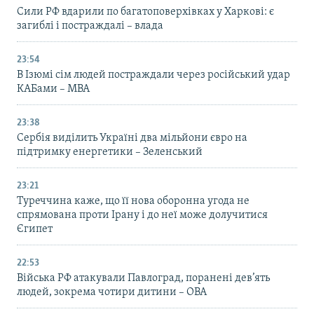
Сили РФ вдарили по багатоповерхівках у Харкові: є
загиблі і постраждалі – влада
23:54
В Ізюмі сім людей постраждали через російський удар
КАБами – МВА
23:38
Сербія виділить Україні два мільйони євро на
підтримку енергетики – Зеленський
23:21
Туреччина каже, що її нова оборонна угода не
спрямована проти Ірану і до неї може долучитися
Єгипет
22:53
Війська РФ атакували Павлоград, поранені дев’ять
людей, зокрема чотири дитини – ОВА