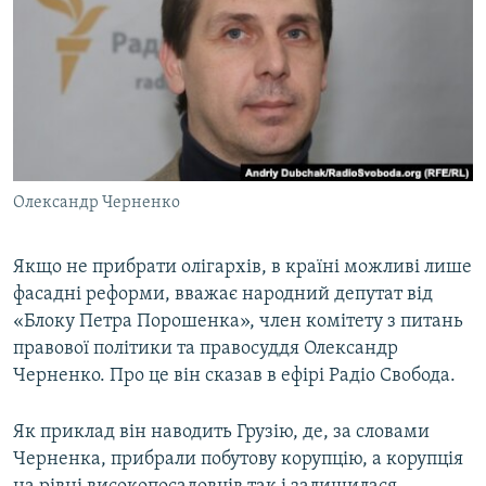
МУЛЬТИМЕДІА
ФОТО
СПЕЦПРОЄКТИ
ПОДКАСТИ
КРИМ РЕАЛІЇ
Олександр Черненко
РУС
УКР
Якщо не прибрати олігархів, в країні можливі лише
фасадні реформи, вважає народний депутат від
КТАТ
«Блоку Петра Порошенка», член комітету з питань
правової політики та правосуддя Олександр
ДОЛУЧАЙСЯ!
Черненко. Про це він сказав в ефірі Радіо Свобода.
Як приклад він наводить Грузію, де, за словами
Черненка, прибрали побутову корупцію, а корупція