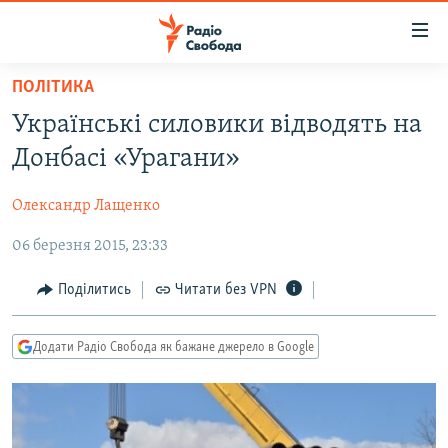
Доступність
посилання
Перейти
ПОЛІТИКА
до
РАДІО СВОБОДА – 70 РОКІВ
Українські силовики відводять на
основного
ВСЕ ЗА ДОБУ
матеріалу
Донбасі «Урагани»
СТАТТІ
Перейти
до
Олександр Лащенко
ВІЙНА
ПОЛІТИКА
основної
06 березня 2015, 23:33
РОСІЙСЬКА «ФІЛЬТРАЦІЯ»
ЕКОНОМІКА
навігації
Перейти
ДОНБАС.РЕАЛІЇ
СУСПІЛЬСТВО
Поділитись
Читати без VPN
до
КРИМ.РЕАЛІЇ
КУЛЬТУРА
пошуку
Додати Радіо Свобода як бажане джерело в Google
ТИ ЯК?
СПОРТ
СХЕМИ
УКРАЇНА
КИТАЙ.ВИКЛИКИ
СВІТ