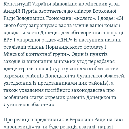
Конституції України відповідно до мінських угод.
Андрій Пургін звертається до спікера Верховної
Ради Володимира Гройсмана: «колего». І додає: «Зі
свого боку запрошуємо вас та членів вашої комісії
відвідати місто Донецьк для обговорення співпраці
ВРУ і «народної ради» «ДНР» із наступних питань
реалізації рішень Нормандського формату і
Мінської контактної групи». Один із пунктів
заходів із виконання мінських угод передбачає
«децентралізацію» (з урахуванням особливостей
окремих районів Донецької та Луганської областей,
узгоджених із представниками цих районів), а
також ухвалення постійного законодавства про
особливий статус окремих районів Донецької та
Луганської областей».
Про реакцію представників Верховної Ради на такі
«пропозиції» та чи буде реакція взагалі, наразі