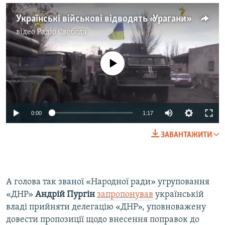
Українські військові відводять «Урагани»
відео
Радіо Свобода
No media source currently available
0:00
1:17
ЗАВАНТАЖИТИ
А голова так званої «Народної ради» угруповання
«ДНР»
Андрій Пургін
запропонував
українській
владі прийняти делегацію «ДНР», уповноважену
довести пропозиції щодо внесення поправок до