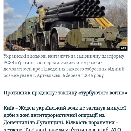
МУЛЬТИМЕДІА
ФОТО
СПЕЦПРОЄКТИ
ПОДКАСТИ
КРИМ РЕАЛІЇ
Українські військові вантажать на залізничну платформу
РУС
РСЗВ «Ураган», які передислоковують у рамках
домовленості про відведення важкого озброєння від лінії
УКР
розмежування. Артемівськ, 6 березня 2015 року
КТАТ
Противник продовжує тактику «турбуючого вогню»
ДОЛУЧАЙСЯ!
Київ – Жоден український вояк не загинув минулої
доби в зоні антитерористичної операції на
Донеччині та Луганщині. Кількість поранених –
четверо. Такі дані навели у п’ятницю в штабі АТО.