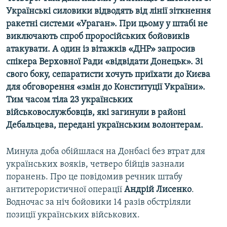
Усі сайти RFE/RL
Українські силовики відводять від лінії зіткнення
ракетні системи «Ураган». При цьому у штабі не
виключають спроб проросійських бойовиків
атакувати. А один із вітажків «ДНР» запросив
спікера Верховної Ради «відвідати Донецьк». Зі
свого боку, сепаратисти хочуть приїхати до Києва
для обговорення «змін до Конституції України».
Тим часом тіла 23 українських
військовослужбовців, які загинули в районі
Дебальцева, передані українським волонтерам.
Минула доба обійшлася на Донбасі без втрат для
українських вояків, четверо бійців зазнали
поранень. Про це повідомив речник штабу
антитерористичної операції
Андрій Лисенко
.
Водночас за ніч бойовики 14 разів обстріляли
позиції українських військових.