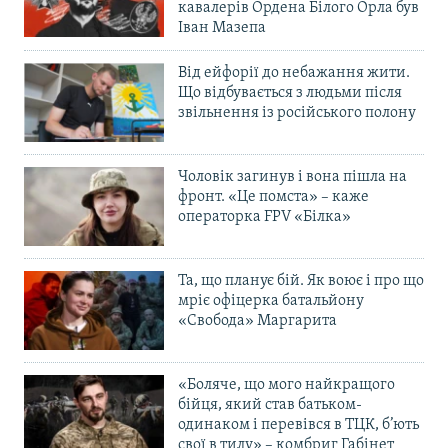
кавалерів Ордена Білого Орла був
Іван Мазепа
Від ейфорії до небажання жити.
Що відбувається з людьми після
звільнення із російського полону
Чоловік загинув і вона пішла на
фронт. «Це помста» – каже
операторка FPV «Білка»
Та, що планує бій. Як воює і про що
мріє офіцерка батальйону
«Свобода» Маргарита
«Боляче, що мого найкращого
бійця, який став батьком-
одинаком і перевівся в ТЦК, б’ють
свої в тилу» – комбриг Габінет