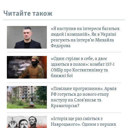
Читайте також
«Я наступив на інтереси багатьох
людей і компаній». Як в Україні
реагують на інтерв’ю Михайла
Федорова
«Один стріляє в себе, а двоє
здаються в полон»: комбат 157-ї
ОМБр про Костянтинівку та
ближні бої
«Повільне прогризання». Армія
РФ готується до нового етапу
наступу на Слов’янськ та
Краматорськ?
«Історія ще раз сміється з
Навроцького». Одним з перших