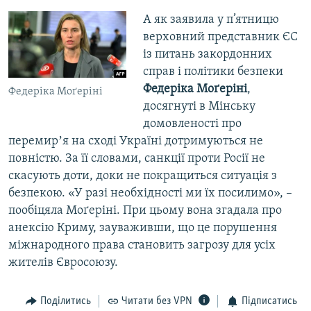
А як заявила у п’ятницю
верховний представник ЄС
із питань закордонних
справ і політики безпеки
Федеріка Моґеріні
,
Федеріка Моґеріні
досягнуті в Мінську
домовленості про
перемирʼя на сході Україні дотримуються не
повністю. За її словами, санкції проти Росії не
скасують доти, доки не покращиться ситуація з
безпекою. «У разі необхідності ми їх посилимо», –
пообіцяла Моґеріні. При цьому вона згадала про
анексію Криму, зауваживши, що це порушення
міжнародного права становить загрозу для усіх
жителів Євросоюзу.
Поділитись
Читати без VPN
Підписатись