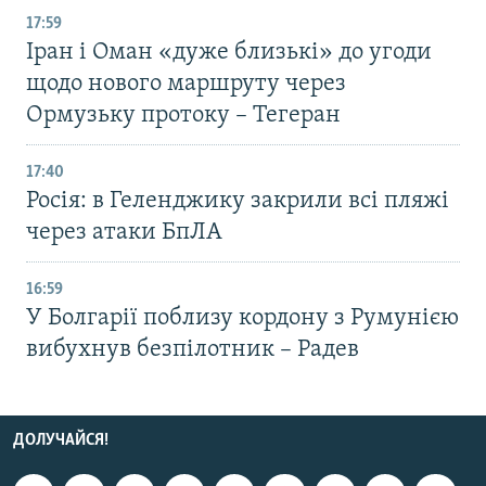
17:59
Іран і Оман «дуже близькі» до угоди
щодо нового маршруту через
Ормузьку протоку – Тегеран
17:40
Росія: в Геленджику закрили всі пляжі
через атаки БпЛА
16:59
У Болгарії поблизу кордону з Румунією
вибухнув безпілотник – Радев
ДОЛУЧАЙСЯ!