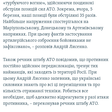
«турбуючого вогню», здійснюючи поодинокі
обстріли позицій сил АТО. Зокрема, вчора, 5
березня, наші позиції були обстріляні 35 разів.
Найбільше напруження спостерігалося на
Маріупольському, Донецькому та Артемівському
напрямках. При цьому фактів застосування
артилерійського озброєння бойовиками не
зафіксовано», – розповів Андрій Лисенко.
Також речник штабу АТО повідомив, що противник
постійно здійснює передислокацію, тренує тих
найманців, які заходять із території Росії. При
цьому Андрій Лисенко запевнив, що українські
силовики знають про всі ці переміщення та про
кількість отриманої техніки. Робиться все
необхідне, щоб адекватно відреагувати у разі атаки
противника, – переконував речник штабу АТО.