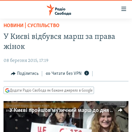
Доступність
посилання
Перейти
НОВИНИ | СУСПІЛЬСТВО
до
РАДІО СВОБОДА – 70 РОКІВ
У Києві відбувся марш за права
основного
ВСЕ ЗА ДОБУ
матеріалу
жінок
СТАТТІ
Перейти
до
08 березня 2015, 17:19
ВІЙНА
ПОЛІТИКА
основної
РОСІЙСЬКА «ФІЛЬТРАЦІЯ»
Поділитись
Читати без VPN
ЕКОНОМІКА
навігації
Перейти
ДОНБАС.РЕАЛІЇ
СУСПІЛЬСТВО
до
Додати Радіо Свобода як бажане джерело в Google
КРИМ.РЕАЛІЇ
КУЛЬТУРА
пошуку
ТИ ЯК?
СПОРТ
У Києві пройшов музичний марш до дня боротьби за права жінок
СХЕМИ
УКРАЇНА
КИТАЙ.ВИКЛИКИ
СВІТ