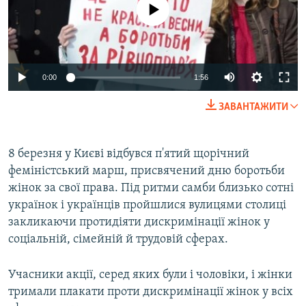
No media source currently available
МУЛЬТИМЕДІА
ФОТО
СПЕЦПРОЄКТИ
0:00
1:56
ПОДКАСТИ
ЗАВАНТАЖИТИ
КРИМ РЕАЛІЇ
РУС
8 березня у Києві відбувся п'ятий щорічний
УКР
феміністський марш, присвячений дню боротьби
жінок за свої права. Під ритми самби близько сотні
КТАТ
українок і українців пройшлися вулицями столиці
закликаючи протидіяти дискримінації жінок у
ДОЛУЧАЙСЯ!
соціальній, сімейній й трудовій сферах.
Учасники акції, серед яких були і чоловіки, і жінки
тримали плакати проти дискримінації жінок у всіх