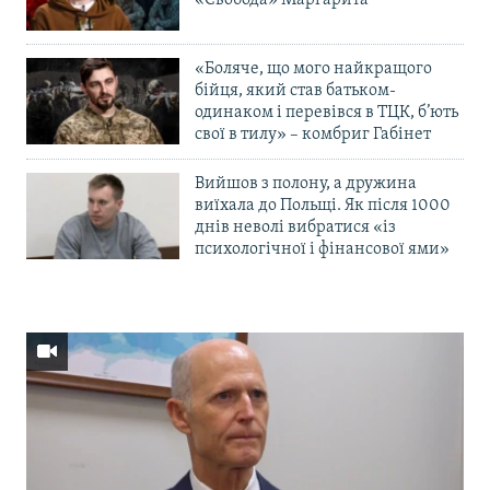
«Боляче, що мого найкращого
бійця, який став батьком-
одинаком і перевівся в ТЦК, б’ють
свої в тилу» – комбриг Габінет
Вийшов з полону, а дружина
виїхала до Польщі. Як після 1000
днів неволі вибратися «із
психологічної і фінансової ями»