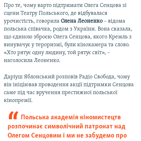
Про те, чому варто підтримати Олега Сенцова зі
сцени Театру Польського, де відбувалася
урочистість, говорила
Олена Леоненко
– відома
польська співачка, родом з України. Вона сказала,
що єдиною зброєю Олега Сенцова, якого Кремль з
винувачує у тероризмі, були кінокамера та слово.
«Хто рятує одну людину, той рятує світ», –
наголосила Леоненко.
Даріуш Яблонський розповів Радіо Свобода, чому
він ініціював проводення акції підтримки Сенцова
саме під час вручення престижної польської
кінопремії.
Польська академія кіномистецтв
розпочинає символічний патронат над
Олегом Сенцовим і ми не забудемо про