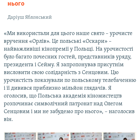
нього
Даріуш Яблонський
«Ми використали для цього наше свято – урочисте
вручення «Орлів». Це польські «Оскари» –
найважливіші кінопремії у Польщі. На урочистості
було багато почесних гостей, представників уряду,
президента і Сейму. Я запропонував присутнім
висловити свою солідарність з Сенцовим. Цю
урочистість показували по польському телебаченню
і її дивився приблизно мільйон глядачів. Я
оголосив, що Польська академія кіномистецтв
розпочинає символічний патронат над Олегом
Сенцовим і ми не забудемо про нього», – наголосив
він.