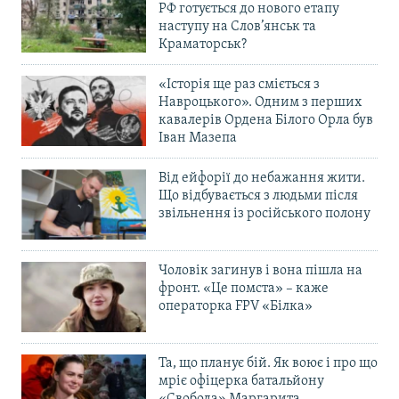
РФ готується до нового етапу
наступу на Слов’янськ та
Краматорськ?
«Історія ще раз сміється з
Навроцького». Одним з перших
кавалерів Ордена Білого Орла був
Іван Мазепа
Від ейфорії до небажання жити.
Що відбувається з людьми після
звільнення із російського полону
Чоловік загинув і вона пішла на
фронт. «Це помста» – каже
операторка FPV «Білка»
Та, що планує бій. Як воює і про що
мріє офіцерка батальйону
«Свобода» Маргарита