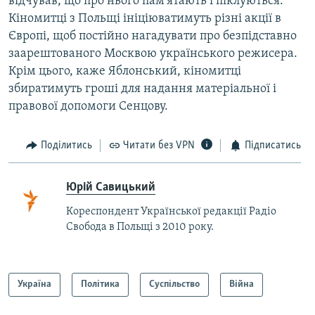
відчував, що про нього пам’ятають і піклуються.
Кіномитці з Польщі ініціюватимуть різні акції в
Європі, щоб постійно нагадувати про безпідставно
заарештованого Москвою українського режисера.
Крім цього, каже Яблонський, кіномитці
збиратимуть гроші для надання матеріальної і
правової допомоги Сенцову.
Поділитись
Читати без VPN
Підписатись
Юрій Савицький
Кореспондент Української редакції Радіо
Свобода в Польщі з 2010 року.
Україна
Політика
Суспільство
Війна