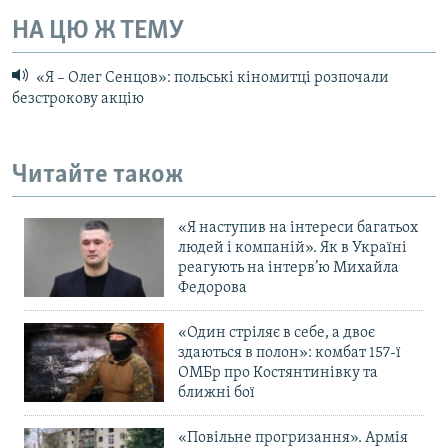
НА ЦЮ Ж ТЕМУ
«Я – Олег Сенцов»: польські кіномитці розпочали
безстрокову акцію
Читайте також
«Я наступив на інтереси багатьох
людей і компаній». Як в Україні
реагують на інтерв’ю Михайла
Федорова
«Один стріляє в себе, а двоє
здаються в полон»: комбат 157-ї
ОМБр про Костянтинівку та
ближні бої
«Повільне прогризання». Армія