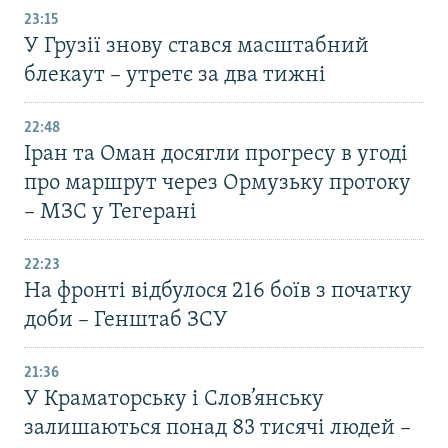
23:15
У Грузії знову стався масштабний
блекаут – утретє за два тижні
22:48
Іран та Оман досягли прогресу в угоді
про маршрут через Ормузьку протоку
– МЗС у Тегерані
22:23
На фронті відбулося 216 боїв з початку
доби – Генштаб ЗСУ
21:36
У Краматорську і Слов’янську
залишаються понад 83 тисячі людей –