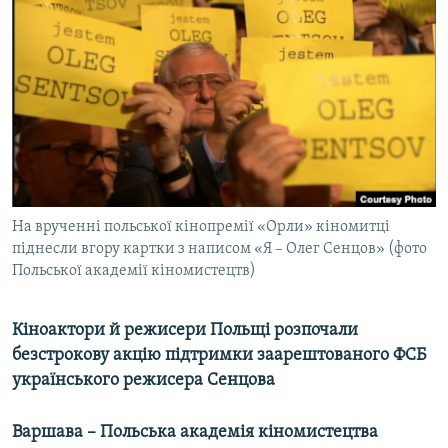
КИТАЙ.ВИКЛИКИ
МУЛЬТИМЕДІА
ФОТО
СПЕЦПРОЄКТИ
ПОДКАСТИ
КРИМ РЕАЛІЇ
На врученні польської кінопремії «Орли» кіномитці
РУС
піднесли вгору картки з написом «Я – Олег Сенцов» (фото
Польської академії кіномистецтв)
УКР
КТАТ
Кіноактори й режисери Польщі розпочали
безстрокову акцію підтримки заарештованого ФСБ
ДОЛУЧАЙСЯ!
українського режисера Сенцова
Варшава – Польська академія кіномистецтва