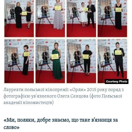
Лауреати польської кінопремії «Орли» 2015 року поряд з
фотографією ув'язненого Олега Сенцова (фото Польської
академії кіномистецтв)
«Ми, поляки, добре знаємо, що таке в’язниця за
слово»