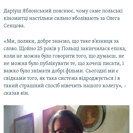
Даріуш Яблонський пояснює, чому саме польські
кіномитці настільки сильно вболівають за Олега
Сенцова.
«Ми, поляки, добре знаємо, що таке в’язниця за
слово. Щойно 25 років у Польщі закінчилася епоха,
коли не можна було говорити того, що думаєш, не
не можна було публікувати те, що хочеш писати, і
важко було знімати добрі фільми. Сьогодні ми є
свідками того, як така система відроджується і в
такий страшний спосіб нівечить нашого колегу», –
сказав він.