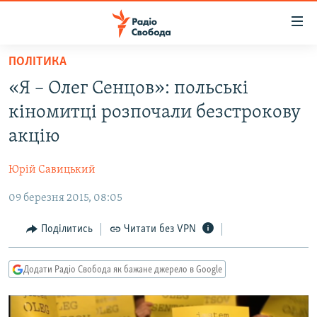
Доступність
посилання
Перейти
ПОЛІТИКА
до
РАДІО СВОБОДА – 70 РОКІВ
«Я – Олег Сенцов»: польські
основного
ВСЕ ЗА ДОБУ
матеріалу
кіномитці розпочали безстрокову
СТАТТІ
Перейти
акцію
до
ВІЙНА
ПОЛІТИКА
основної
Юрій Савицький
РОСІЙСЬКА «ФІЛЬТРАЦІЯ»
ЕКОНОМІКА
навігації
Перейти
09 березня 2015, 08:05
ДОНБАС.РЕАЛІЇ
СУСПІЛЬСТВО
до
КРИМ.РЕАЛІЇ
КУЛЬТУРА
Поділитись
Читати без VPN
пошуку
ТИ ЯК?
СПОРТ
Додати Радіо Свобода як бажане джерело в Google
СХЕМИ
УКРАЇНА
ПРИАЗОВ’Я
СВІТ