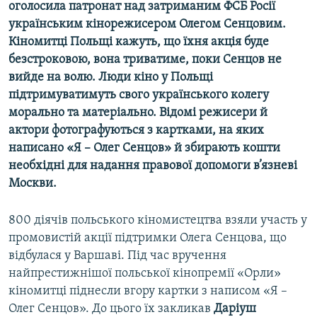
оголосила патронат над затриманим ФСБ Росії
українським кінорежисером Олегом Сенцовим.
Усі сайти RFE/RL
Кіномитці Польщі кажуть, що їхня акція буде
безстроковою, вона триватиме, поки Сенцов не
вийде на волю. Люди кіно у Польщі
підтримуватимуть свого українського колегу
морально та матеріально. Відомі режисери й
актори фотографуються з картками, на яких
написано «Я – Олег Сенцов» й збирають кошти
необхідні для надання правової допомоги в’язневі
Москви.
800 діячів польського кіномистецтва взяли участь у
промовистій акції підтримки Олега Сенцова, що
відбулася у Варшаві. Під час вручення
найпрестижнішої польської кінопремії «Орли»
кіномитці піднесли вгору картки з написом «Я –
Олег Сенцов». До цього їх закликав
Даріуш