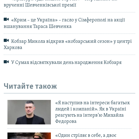
врученні Шевченківської премії
«Крим – це Україна» – гасло у Сімферополі на акції
вшанування Тараса Шевченка
Кобзар Микола відкрив «кобзарський сезон» у центрі
Харкова
У Сумах відсвяткували день народження Кобзаря
Читайте також
«Я наступив на інтереси багатьох
людей і компаній». Як в Україні
реагують на інтерв’ю Михайла
Федорова
«Один стріляє в себе, а двоє