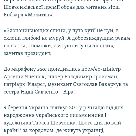
Шевченківської премії обрав для читання вірш
Кобзаря «Молитва».
«Злоначинающих спини, у пута кутії не куй, в
склепи глибокі не муруй. А доброзиждущим рукам
і покажи, і поможи, святую силу ниспошли», –
зачитав президент.
До марафону вже приєднались прем’єр-міністр
Арсеній Яценюк, спікер Володимир Гройсман,
патріарх Філарет, музикант Святослав Вакарчук та
сестра Надії Савченко – Віра.
9 березня Україна святкує 201-у річницю від дня
народження українського письменника і
художника Тараса Шевченка. Цього дня по всій
країні і за кордоном, де живуть українці,