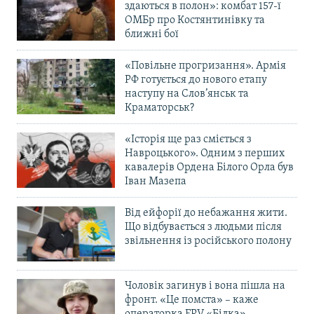
здаються в полон»: комбат 157-ї
ОМБр про Костянтинівку та
ближні бої
«Повільне прогризання». Армія
РФ готується до нового етапу
наступу на Слов’янськ та
Краматорськ?
«Історія ще раз сміється з
Навроцького». Одним з перших
кавалерів Ордена Білого Орла був
Іван Мазепа
Від ейфорії до небажання жити.
Що відбувається з людьми після
звільнення із російського полону
Чоловік загинув і вона пішла на
фронт. «Це помста» – каже
операторка FPV «Білка»