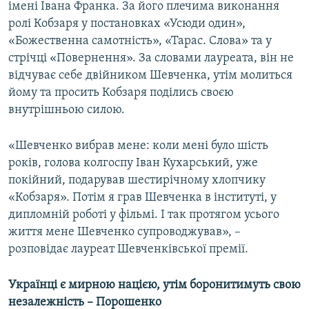
імені Івана Франка. За його плечима виконання
ролі Кобзаря у постановках «Усюди один»,
«Божественна самотність», «Тарас. Слова» та у
стрічці «Повернення». За словами лауреата, він не
відчуває себе двійником Шевченка, утім молиться
йому та просить Кобзаря поділись своєю
внутрішньою силою.
«Шевченко вибрав мене: коли мені було шість
років, голова колгоспу Іван Кухарський, уже
покійний, подарував шестирічному хлопчику
«Кобзаря». Потім я грав Шевченка в інституті, у
дипломній роботі у фільмі. І так протягом усього
життя мене Шевченко супроводжував», –
розповідає лауреат Шевченківської премії.
Українці є мирною нацією, утім боронитимуть свою
незалежність – Порошенко