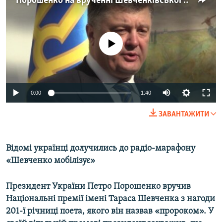
Порошенко на врученні Шевченківської премії: «Культура стане зброєю для перемоги»
МУЛЬТИМЕДІА
ФОТО
No media source currently available
СПЕЦПРОЄКТИ
ПОДКАСТИ
КРИМ РЕАЛІЇ
0:00
1:40
РУС
ЗАВАНТАЖИТИ
УКР
КТАТ
Відомі українці долучились до радіо-марафону
«Шевченко мобілізує»
ДОЛУЧАЙСЯ!
Президент України Петро Порошенко вручив
Національні премії імені Тараса Шевченка з нагоди
201-ї річниці поета, якого він назвав «пророком». У