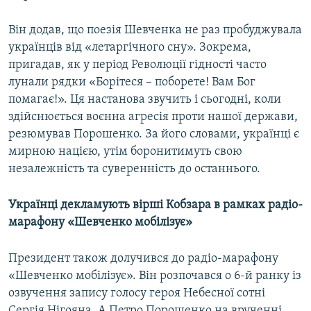
Він додав, що поезія Шевченка не раз пробуджувала
українців від «летаргічного сну». Зокрема,
пригадав, як у період Революції гідності часто
лунали рядки «Борітеся – поборете! Вам Бог
помагає!». Ця настанова звучить і сьогодні, коли
здійснюється воєнна агресія проти нашої держави,
резюмував Порошенко. За його словами, українці є
мирною нацією, утім боронитимуть свою
незалежність та суверенність до останнього.
Українці декламують вірші Кобзара в рамках радіо-
марафону «Шевченко мобілізує»
Президент також долучився до радіо-марафону
«Шевченко мобілізує». Він розпочався о 6-й ранку із
озвучення запису голосу героя Небесної сотні
Сергія Нігояна. А Петро Порошенко на врученні