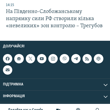
14:15
На Південно-Слобожанському
напрямку сили РФ створили кілька
«невеликих» зон контролю – Трегубов
ДОЛУЧАЙСЯ!
ПІДТРИМКА
ІНФОРМАЦІЯ
UTC+3
© Радіо Свобода, 2026 | Усі права застережено.