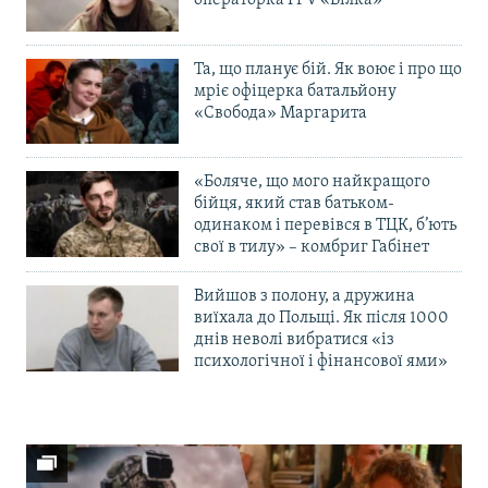
Та, що планує бій. Як воює і про що
мріє офіцерка батальйону
«Свобода» Маргарита
«Боляче, що мого найкращого
бійця, який став батьком-
одинаком і перевівся в ТЦК, б’ють
свої в тилу» – комбриг Габінет
Вийшов з полону, а дружина
виїхала до Польщі. Як після 1000
днів неволі вибратися «із
психологічної і фінансової ями»