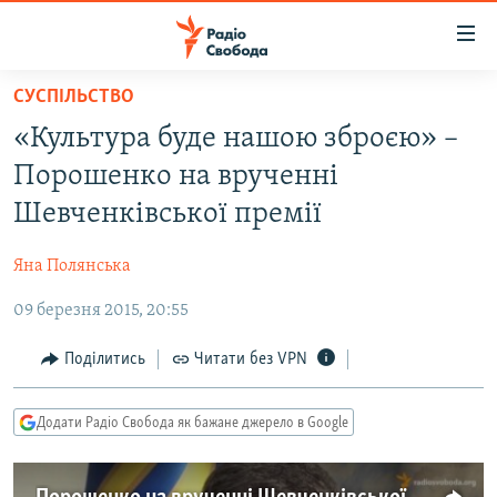
Доступність
посилання
Перейти
СУСПІЛЬСТВО
до
РАДІО СВОБОДА – 70 РОКІВ
«Культура буде нашою зброєю» –
основного
ВСЕ ЗА ДОБУ
матеріалу
Порошенко на врученні
СТАТТІ
Перейти
Шевченківської премії
до
ВІЙНА
ПОЛІТИКА
основної
Яна Полянська
РОСІЙСЬКА «ФІЛЬТРАЦІЯ»
ЕКОНОМІКА
навігації
Перейти
09 березня 2015, 20:55
ДОНБАС.РЕАЛІЇ
СУСПІЛЬСТВО
до
КРИМ.РЕАЛІЇ
КУЛЬТУРА
Поділитись
Читати без VPN
пошуку
ТИ ЯК?
СПОРТ
Додати Радіо Свобода як бажане джерело в Google
СХЕМИ
УКРАЇНА
КИТАЙ.ВИКЛИКИ
СВІТ