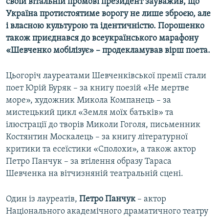
своїй вітальній промові президент зауважив, що
Усі сайти RFE/RL
Україна протистоятиме ворогу не лише зброєю, але
і власною культурою та ідентичністю. Порошенко
також приєднався до всеукраїнського марафону
«Шевченко мобілізує» – продекламував вірш поета.
Цьогоріч лауреатами Шевченківської премії стали
поет Юрій Буряк – за книгу поезій «Не мертве
море», художник Микола Компанець – за
мистецький цикл «Земля моїх батьків» та
ілюстрації до творів Миколи Гоголя, письменник
Костянтин Москалець – за книгу літературної
критики та есеїстики «Сполохи», а також актор
Петро Панчук – за втілення образу Тараса
Шевченка на вітчизняній театральній сцені.
Один із лауреатів,
Петро Панчук
– актор
Національного академічного драматичного театру