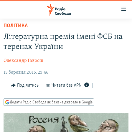
Доступність
посилання
Перейти
ПОЛІТИКА
до
РАДІО СВОБОДА – 70 РОКІВ
Літературна премія імені ФСБ на
основного
ВСЕ ЗА ДОБУ
матеріалу
теренах України
СТАТТІ
Перейти
до
Олександр Гаврош
ВІЙНА
ПОЛІТИКА
основної
13 березня 2015, 23:46
РОСІЙСЬКА «ФІЛЬТРАЦІЯ»
ЕКОНОМІКА
навігації
Перейти
ДОНБАС.РЕАЛІЇ
СУСПІЛЬСТВО
Поділитись
Читати без VPN
до
КРИМ.РЕАЛІЇ
КУЛЬТУРА
пошуку
Додати Радіо Свобода як бажане джерело в Google
ТИ ЯК?
СПОРТ
СХЕМИ
УКРАЇНА
КИТАЙ.ВИКЛИКИ
СВІТ