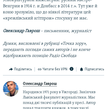
этнокультурной инженерии: русины Австро-
Венгрии в 1914 г. и Донбасс в 2014 г.». Тут уже й
коню зрозуміло, що до ніякої літератури цей
«кремлівський агітпром» стосунку не має.
Олександр Гаврош
– письменник, журналіст
Думки, висловлені в рубриці «Точка зору»,
передають погляди самих авторів і не конче
відображають позицію Радіо Свобода
Поділитись
Читати без VPN
Підписатись
Олександр Гаврош
Народився 1971 року в Ужгороді. Закінчив
Львівський факультет журналістики. Має
понад дві тисячі публікацій у пресі. Автор
понад тридцяти книжок, в тому числі