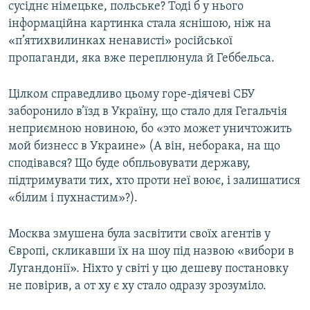
сусіднє німецьке, польське? Тоді б у нього
інформаційна картинка стала яснішою, ніж на
«п’ятихвилинках ненависті» російської
пропаганди, яка вже переплюнула й Геббельса.
Цілком справедливо цьому горе-діячеві СБУ
заборонило в’їзд в Україну, що стало для Гегальчія
неприємною новиною, бо «это может уничтожить
мой бизнесс в Украине» (А він, неборака, на що
сподівався? Що буде обпльовувати державу,
підтримувати тих, хто проти неї воює, і залишатися
«білим і пухнастим»?).
Москва змушена була засвітити своїх агентів у
Європі, скликавши їх на шоу під назвою «вибори в
Лугандонії». Ніхто у світі у цю дешеву постановку
не повірив, а от ху є ху стало одразу зрозуміло.