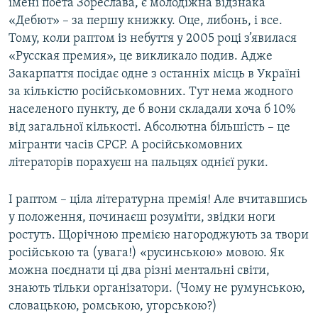
імені поета Зореслава, є молодіжна відзнака
Усі сайти RFE/RL
«Дебют» – за першу книжку. Оце, либонь, і все.
Тому, коли раптом із небуття у 2005 році з’явилася
«Русская премия», це викликало подив. Адже
Закарпаття посідає одне з останніх місць в Україні
за кількістю російськомовних. Тут нема жодного
населеного пункту, де б вони складали хоча б 10%
від загальної кількості. Абсолютна більшість – це
мігранти часів СРСР. А російськомовних
літераторів порахуєш на пальцях однієї руки.
І раптом – ціла літературна премія! Але вчитавшись
у положення, починаєш розуміти, звідки ноги
ростуть. Щорічною премією нагороджують за твори
російською та (увага!) «русинською» мовою. Як
можна поєднати ці два різні ментальні світи,
знають тільки організатори. (Чому не румунською,
словацькою, ромською, угорською?)