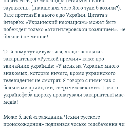
навіть Росія, в Олександра Гегальчія ніяких
зауважень. (Інакше для чого його туди б возили?).
Зате претензії в нього є до України. Цитата з
інтерв’ю: «Украинский неонацизм» может быть
побежден только «атигитлеровской коалицией». Не
більше і не менше!
Та й чому тут дивуватися, якщо засновник
закарпатської «Русской премии» каже про
звичайних українців: «У меня на Украине много
знакомых, которые ничего, кроме украинского
телевидения не смотрят. Я говорю с ними как с
больными арийцами, сверхчеловеками». І цього
українофоба щороку пропагували закарпатські мас-
медіа!
Може б, цей «гражданин Чехии русского
происхождения» подивився чеське телебачення чи