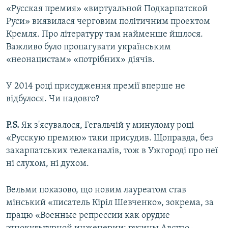
«Русская премия» «виртуальной Подкарпатской
Руси» виявилася черговим політичним проектом
Кремля. Про літературу там найменше йшлося.
Важливо було пропагувати українським
«неонацистам» «потрібних» діячів.
У 2014 році присудження премії вперше не
відбулося. Чи надовго?
P.S.
Як з'ясувалося, Гегальчій у минулому році
«Русскую премию» таки присудив. Щоправда, без
закарпатських телеканалів, тож в Ужгороді про неї
ні слухом, ні духом.
Вельми показово, що новим лауреатом став
мінський «писатель Кіріл Шевченко», зокрема, за
працю «Военные репрессии как орудие