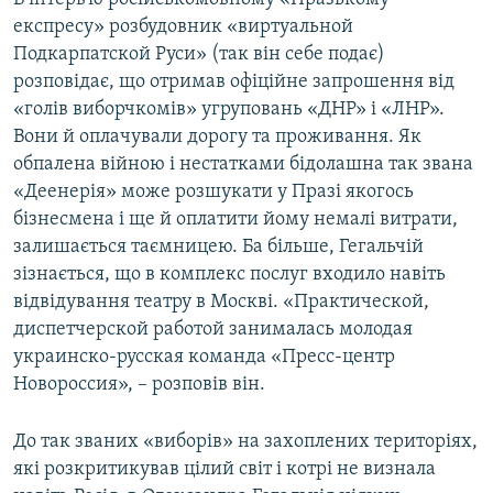
експресу» розбудовник «виртуальной
Подкарпатской Руси» (так він себе подає)
розповідає, що отримав офіційне запрошення від
«голів виборчкомів» угруповань «ДНР» і «ЛНР».
Вони й оплачували дорогу та проживання. Як
обпалена війною і нестатками бідолашна так звана
«Деенерія» може розшукати у Празі якогось
бізнесмена і ще й оплатити йому немалі витрати,
залишається таємницею. Ба більше, Гегальчій
зізнається, що в комплекс послуг входило навіть
відвідування театру в Москві. «Практической,
диспетчерской работой занималась молодая
украинско-русская команда «Пресс-центр
Новороссия», – розповів він.
До так званих «виборів» на захоплених територіях,
які розкритикував цілий світ і котрі не визнала