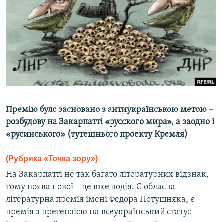
МУЛЬТИМЕДІА
ФОТО
СПЕЦПРОЄКТИ
ПОДКАСТИ
КРИМ РЕАЛІЇ
РУС
Премію було засновано з антиукраїнською метою –
УКР
розбудову на Закарпатті «русского мира», а заодно і
«русинського» (тутешнього проекту Кремля)
КТАТ
(Рубрика «Точка зору»)
ДОЛУЧАЙСЯ!
На Закарпатті не так багато літературних відзнак,
тому поява нової – це вже подія. Є обласна
літературна премія імені Федора Потушняка, є
премія з претензією на всеукраїнський статус –