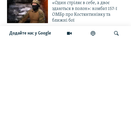
«Один стріляє в себе, а двоє
здаються в полон»: комбат 157-ї
ОМБр про Костянтинівку та
ближні бої
Додайте нас у Google
«Повільне прогризання». Армія
РФ готується до нового етапу
наступу на Слов’янськ та
Краматорськ?
Шукати
«Історія ще раз сміється з
Навроцького». Одним з перших
кавалерів Ордена Білого Орла був
Іван Мазепа
Від ейфорії до небажання жити.
Що відбувається з людьми після
звільнення із російського полону
Чоловік загинув і вона пішла на