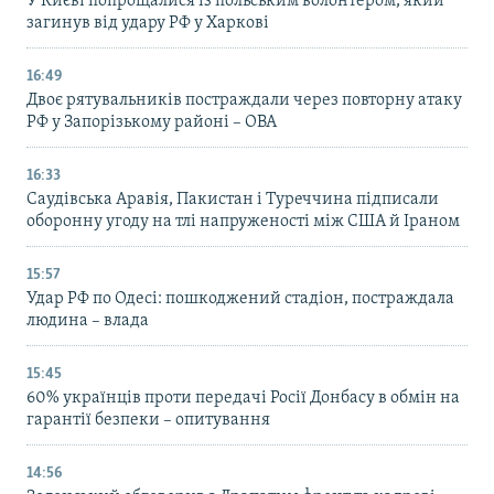
У Києві попрощалися із польським волонтером, який
загинув від удару РФ у Харкові
16:49
Двоє рятувальників постраждали через повторну атаку
РФ у Запорізькому районі – ОВА
16:33
Саудівська Аравія, Пакистан і Туреччина підписали
оборонну угоду на тлі напруженості між США й Іраном
15:57
Удар РФ по Одесі: пошкоджений стадіон, постраждала
людина – влада
15:45
60% українців проти передачі Росії Донбасу в обмін на
гарантії безпеки – опитування
14:56