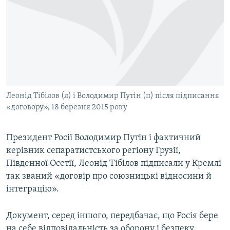
МУЛЬТИМЕДІА
ФОТО
СПЕЦПРОЄКТИ
ПОДКАСТИ
КРИМ РЕАЛІЇ
Леонід Тібілов (л) і Володимир Путін (п) після підписання
РУС
«договору», 18 березня 2015 року
УКР
Президент Росії Володимир Путін і фактичний
КТАТ
керівник сепаратистського регіону Грузії,
Південної Осетії, Леонід Тібілов підписали у Кремлі
ДОЛУЧАЙСЯ!
так званий «договір про союзницькі відносини й
інтеграцію».
Документ, серед іншого, передбачає, що Росія бере
на себе відповідальність за оборону і безпеку