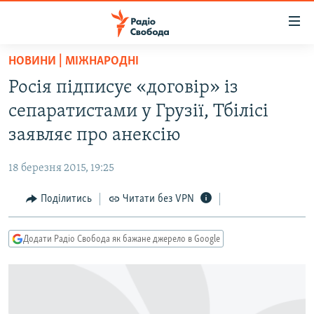
Доступність
посилання
Перейти
НОВИНИ | МІЖНАРОДНІ
до
РАДІО СВОБОДА – 70 РОКІВ
Росія підписує «договір» із
основного
ВСЕ ЗА ДОБУ
матеріалу
сепаратистами у Грузії, Тбілісі
СТАТТІ
Перейти
заявляє про анексію
до
ВІЙНА
ПОЛІТИКА
основної
18 березня 2015, 19:25
РОСІЙСЬКА «ФІЛЬТРАЦІЯ»
ЕКОНОМІКА
навігації
Перейти
Поділитись
Читати без VPN
ДОНБАС.РЕАЛІЇ
СУСПІЛЬСТВО
до
КРИМ.РЕАЛІЇ
КУЛЬТУРА
пошуку
Додати Радіо Свобода як бажане джерело в Google
ТИ ЯК?
СПОРТ
СХЕМИ
УКРАЇНА
КИТАЙ.ВИКЛИКИ
СВІТ