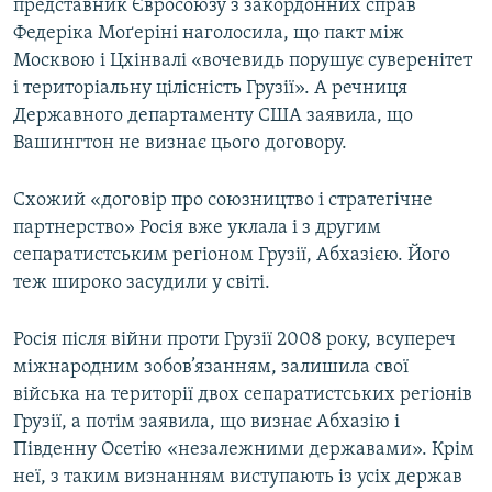
представник Євросоюзу з закордонних справ
Федеріка Моґеріні наголосила, що пакт між
Москвою і Цхінвалі «вочевидь порушує суверенітет
і територіальну цілісність Грузії». А речниця
Державного департаменту США заявила, що
Вашингтон не визнає цього договору.
Схожий «договір про союзництво і стратегічне
партнерство» Росія вже уклала і з другим
сепаратистським регіоном Грузії, Абхазією. Його
теж широко засудили у світі.
Росія після війни проти Грузії 2008 року, всупереч
міжнародним зобов’язанням, залишила свої
війська на території двох сепаратистських регіонів
Грузії, а потім заявила, що визнає Абхазію і
Південну Осетію «незалежними державами». Крім
неї, з таким визнанням виступають із усіх держав