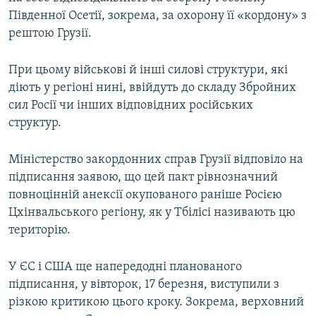
Усі сайти RFE/RL
Південної Осетії, зокрема, за охорону її «кордону» з
рештою Грузії.
При цьому військові й інші силові структури, які
діють у регіоні нині, ввійдуть до складу Збройних
сил Росії чи інших відповідних російських
структур.
Міністерство закордонних справ Грузії відповіло на
підписання заявою, що цей пакт рівнозначний
повноцінній анексії окупованого раніше Росією
Цхінвальського регіону, як у Тбілісі називають цю
територію.
У ЄС і США ще напередодні планованого
підписання, у вівторок, 17 березня, виступили з
різкою критикою цього кроку. Зокрема, верховний