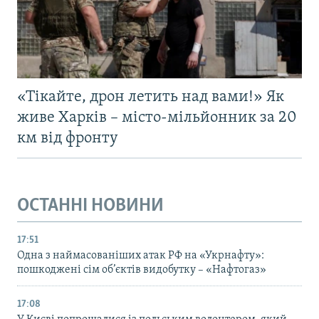
«Тікайте, дрон летить над вами!» Як
живе Харків – місто-мільйонник за 20
км від фронту
ОСТАННІ НОВИНИ
17:51
Одна з наймасованіших атак РФ на «Укрнафту»:
пошкоджені сім об’єктів видобутку – «Нафтогаз»
17:08