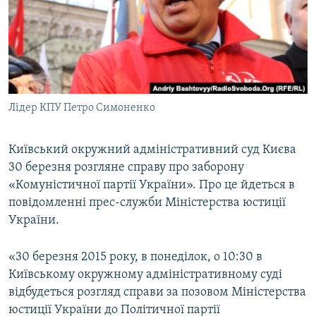
МУЛЬТИМЕДІА
ФОТО
СПЕЦПРОЄКТИ
ПОДКАСТИ
Лідер КПУ Петро Симоненко
КРИМ РЕАЛІЇ
РУС
Київський окружний адміністративний суд Києва
30 березня розгляне справу про заборону
УКР
«Комуністичної партії України». Про це йдеться в
КТАТ
повідомленні прес-служби Міністерства юстиції
України.
ДОЛУЧАЙСЯ!
«30 березня 2015 року, в понеділок, о 10:30 в
Київському окружному адміністративному суді
відбудеться розгляд справи за позовом Міністерства
юстиції України до Політичної партії