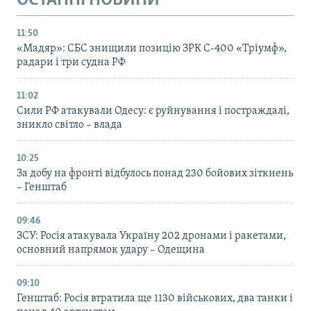
ОСТАННІ НОВИНИ
11:50
«Мадяр»: СБС знищили позицію ЗРК С-400 «Тріумф»,
радари і три судна РФ
11:02
Сили РФ атакували Одесу: є руйнування і постраждалі,
зникло світло – влада
10:25
За добу на фронті відбулось понад 230 бойових зіткнень
– Генштаб
09:46
ЗСУ: Росія атакувала Україну 202 дронами і ракетами,
основний напрямок удару – Одещина
09:10
Генштаб: Росія втратила ще 1130 військових, два танки і