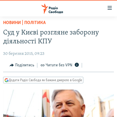
Доступність
посилання
Перейти
НОВИНИ | ПОЛІТИКА
до
РАДІО СВОБОДА – 70 РОКІВ
Суд у Києві розгляне заборону
основного
ВСЕ ЗА ДОБУ
матеріалу
діяльності КПУ
СТАТТІ
Перейти
до
30 березня 2015, 09:23
ВІЙНА
ПОЛІТИКА
основної
РОСІЙСЬКА «ФІЛЬТРАЦІЯ»
Поділитись
Читати без VPN
ЕКОНОМІКА
навігації
Перейти
ДОНБАС.РЕАЛІЇ
СУСПІЛЬСТВО
до
Додати Радіо Свобода як бажане джерело в Google
КРИМ.РЕАЛІЇ
КУЛЬТУРА
пошуку
ТИ ЯК?
СПОРТ
СХЕМИ
УКРАЇНА
КИТАЙ.ВИКЛИКИ
СВІТ