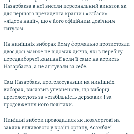
Назарбаєва в неї внесли персональний виняток як
для першого президента країни і «єлбаси» –
«лідера нації», що є його офіційним довічним
титулом.
На нинішніх виборах йому формально протистояли
двоє досі майже не відомих діячів, які в перебігу
передвиборчої кампанії вели її саме на користь
Назарбаєва, а не агітували за себе.
Сам Назарбаєв, проголосувавши на нинішніх
виборах, висловив упевненість, що виборці
проголосують за «стабільність держави» і за
продовження його політики.
Нинішні вибори проводилися як позачергові на
заклик впливового у країні органу, Асамблеї