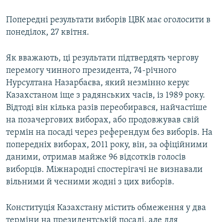
Усі сайти RFE/RL
Попередні результати виборів ЦВК має оголосити в
понеділок, 27 квітня.
Як вважають, ці результати підтвердять чергову
перемогу чинного президента, 74-річного
Нурсултана Назарбаєва, який незмінно керує
Казахстаном іще з радянських часів, із 1989 року.
Відтоді він кілька разів переобирався, найчастіше
на позачергових виборах, або продовжував свій
термін на посаді через референдум без виборів. На
попередніх виборах, 2011 року, він, за офіційними
даними, отримав майже 96 відсотків голосів
виборців. Міжнародні спостерігачі не визнавали
вільними й чесними жодні з цих виборів.
Конституція Казахстану містить обмеження у два
терміни на президентській посаді, але для