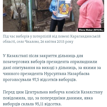
МУЛЬТИМЕДІА
ФОТО
СПЕЦПРОЄКТИ
ПОДКАСТИ
Під час виборів у потерпілій від повені Карагандинській
області, село Чкалово, 26 квітня 2015 року
КРИМ РЕАЛІЇ
РУС
У Казахстані після закриття дільниць для
УКР
позачергових виборів президента оприлюднили
КТАТ
дані опитування на виході з дільниць, за якими за
чинного президента Нурсултана Назарбаєва
ДОЛУЧАЙСЯ!
проголосували 97,5 відсотків виборців.
Перед цим Центральна виборча комісія Казахстану
повідомила, що, за попередніми даними, явка
виборців склала 95,11 відсотка.