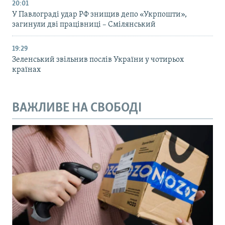
20:01
У Павлограді удар РФ знищив депо «Укрпошти»,
загинули дві працівниці – Смілянський
19:29
Зеленський звільнив послів України у чотирьох
країнах
ВАЖЛИВЕ НА СВОБОДІ