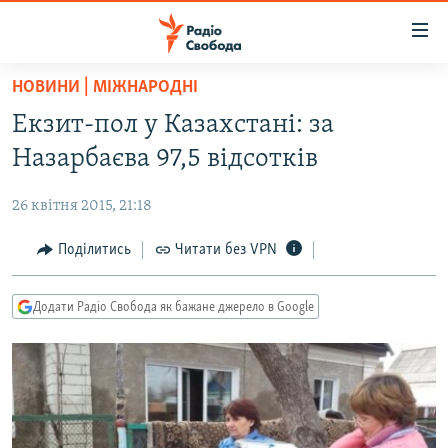
Доступність
посилання
Перейти
НОВИНИ | МІЖНАРОДНІ
до
РАДІО СВОБОДА – 70 РОКІВ
Екзит-пол у Казахстані: за
основного
ВСЕ ЗА ДОБУ
матеріалу
Назарбаєва 97,5 відсотків
СТАТТІ
Перейти
до
26 квітня 2015, 21:18
ВІЙНА
ПОЛІТИКА
основної
РОСІЙСЬКА «ФІЛЬТРАЦІЯ»
Поділитись
Читати без VPN
ЕКОНОМІКА
навігації
Перейти
ДОНБАС.РЕАЛІЇ
СУСПІЛЬСТВО
до
Додати Радіо Свобода як бажане джерело в Google
КРИМ.РЕАЛІЇ
КУЛЬТУРА
пошуку
ТИ ЯК?
СПОРТ
СХЕМИ
УКРАЇНА
КИТАЙ.ВИКЛИКИ
СВІТ