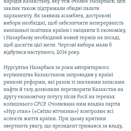
народів Казахстану, яку теж очолює Назарбаєв; цей
заклик також підтримали обидві палати
парламенту. Як заявила асамблея, дострокові
вибори необхідні, щоб забезпечити неперервність
нинішньої політики країни і зміцнити її економіку,
і Назарбаєву необхідний новий термін на посаді,
щоб досягти цієї мети. Чергові вибори мали б
відбутися наступного, 2016 року.
Нурсултан Назарбаєв за роки авторитарного
керівництва Казахстаном запровадив у країні
ринкові реформи, які разом зі значними запасами
нафти й газу дозволили перетворити Казахстан на
другу економічну потугу після Росії на теренах
колишнього СРСР. Очолювана ним владна партія
«Нур отан» («Світло вітчизни») контролює всі
аспекти життя країни. При цьому критики
звертають увагу, що президент тримався за владу,