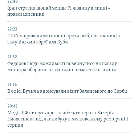
22:46
Іран стратив щонайменше 71 людину в липні –
правозахисники
22:22
США запровадили санкції проти осіб, пов’язаних із
закупівлями зброї для Куби
21:52
Федоров щодо можливості повернутися на посаду
міністра оборони: на сьогодні немає чіткого «ні»
21:16
В офісі Вучича анонсували візит Зеленського до Сербії
20:41
Медіа РФ пишуть про загибель генерала Валерія
Плохотнюка під час вибуху в московському ресторані 1
серпня