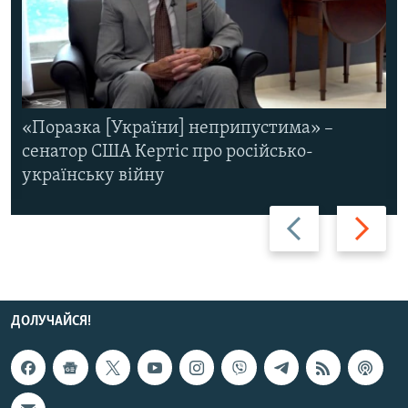
«Поразка [України] неприпустима» –
сенатор США Кертіс про російсько-
українську війну
Назад
Вперед
ДОЛУЧАЙСЯ!