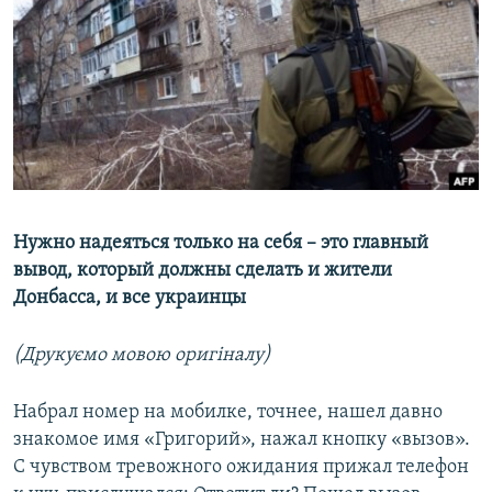
МУЛЬТИМЕДІА
ФОТО
СПЕЦПРОЄКТИ
ПОДКАСТИ
КРИМ РЕАЛІЇ
РУС
Нужно надеяться только на себя – это главный
УКР
вывод, который должны сделать и жители
Донбасса, и все украинцы
КТАТ
(Друкуємо мовою оригіналу)
ДОЛУЧАЙСЯ!
Набрал номер на мобилке, точнее, нашел давно
знакомое имя «Григорий», нажал кнопку «вызов».
С чувством тревожного ожидания прижал телефон