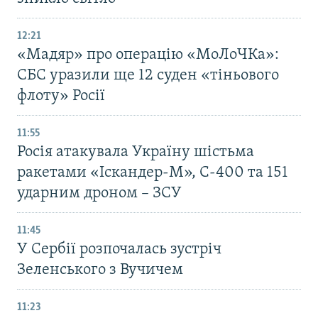
12:21
«Мадяр» про операцію «МоЛоЧКа»:
СБС уразили ще 12 суден «тіньового
флоту» Росії
11:55
Росія атакувала Україну шістьма
ракетами «Іскандер-М», С-400 та 151
ударним дроном – ЗСУ
11:45
У Сербії розпочалась зустріч
Зеленського з Вучичем
11:23