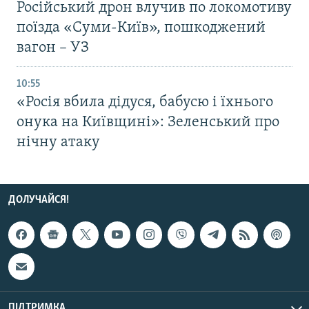
Російський дрон влучив по локомотиву
поїзда «Суми-Київ», пошкоджений
вагон – УЗ
10:55
«Росія вбила дідуся, бабусю і їхнього
онука на Київщині»: Зеленський про
нічну атаку
ДОЛУЧАЙСЯ!
ПІДТРИМКА