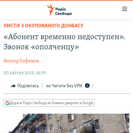
Доступність
посилання
Перейти
ЛИСТИ З ОКУПОВАНОГО ДОНБАСУ
до
РАДІО СВОБОДА – 70 РОКІВ
«Абонент временно недоступен».
основного
ВСЕ ЗА ДОБУ
матеріалу
Звонок «ополченцу»
СТАТТІ
Перейти
до
Виктор Елфимов
ВІЙНА
ПОЛІТИКА
основної
30 квітня 2015, 16:59
РОСІЙСЬКА «ФІЛЬТРАЦІЯ»
ЕКОНОМІКА
навігації
Перейти
ДОНБАС.РЕАЛІЇ
СУСПІЛЬСТВО
Поділитись
Читати без VPN
до
КРИМ.РЕАЛІЇ
КУЛЬТУРА
пошуку
Додати Радіо Свобода як бажане джерело в Google
ТИ ЯК?
СПОРТ
СХЕМИ
УКРАЇНА
КИТАЙ.ВИКЛИКИ
СВІТ