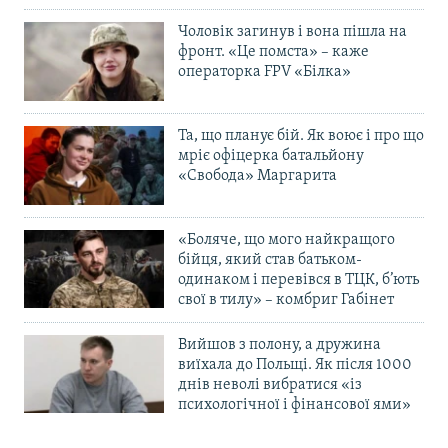
Чоловік загинув і вона пішла на
фронт. «Це помста» – каже
операторка FPV «Білка»
Та, що планує бій. Як воює і про що
мріє офіцерка батальйону
«Свобода» Маргарита
«Боляче, що мого найкращого
бійця, який став батьком-
одинаком і перевівся в ТЦК, б’ють
свої в тилу» – комбриг Габінет
Вийшов з полону, а дружина
виїхала до Польщі. Як після 1000
днів неволі вибратися «із
психологічної і фінансової ями»