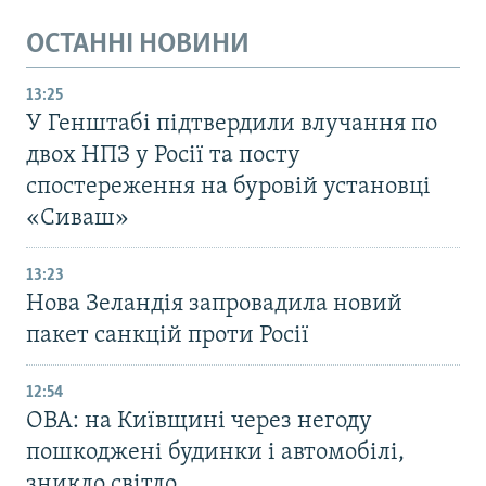
ОСТАННІ НОВИНИ
13:25
У Генштабі підтвердили влучання по
двох НПЗ у Росії та посту
спостереження на буровій установці
«Сиваш»
13:23
Нова Зеландія запровадила новий
пакет санкцій проти Росії
12:54
ОВА: на Київщині через негоду
пошкоджені будинки і автомобілі,
зникло світло