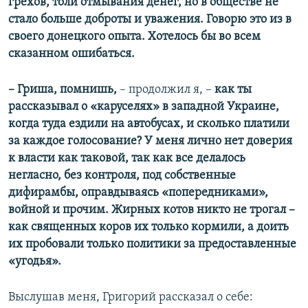
грехов, толи отмывания денег, но в обществе не
стало больше доброты и уважения. Говорю это из в
своего донецкого опыта. Хотелось бы во всем
сказанном ошибаться.
– Гриша, помнишь,
– продолжил я, –
как ты
рассказывал о «каруселях» в западной Украине,
когда туда ездили на автобусах, и сколько платили
за каждое голосование? У меня лично нет доверия
к власти как таковой, так как все делалось
негласно, без контроля, под собственные
дифирамбы, оправдываясь «попередниками»,
войной и прочим. Жирных котов никто не трогал –
как священных коров их только кормили, а доить
их пробовали только политики за предоставленные
«угодья».
Выслушав меня, Григорий рассказал о себе: