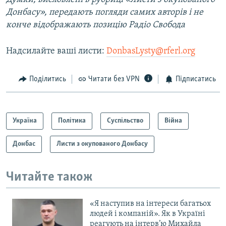
Донбасу», передають погляди самих авторів і не
конче відображають позицію Радіо Свобода
Надсилайте ваші листи:
DonbasLysty@rferl.org
Поділитись
Читати без VPN
Підписатись
Україна
Політика
Суспільство
Війна
Донбас
Листи з окупованого Донбасу
Читайте також
«Я наступив на інтереси багатьох
людей і компаній». Як в Україні
реагують на інтерв’ю Михайла