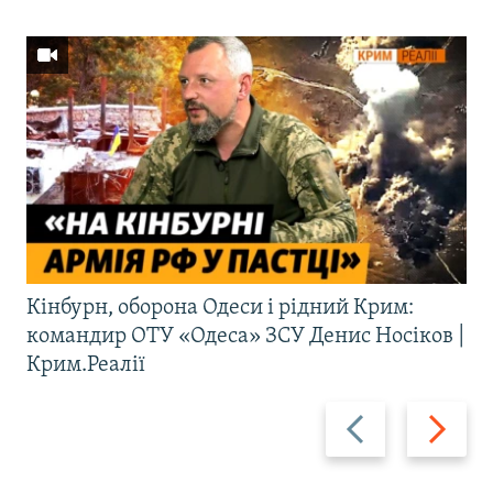
Кінбурн, оборона Одеси і рідний Крим:
командир ОТУ «Одеса» ЗСУ Денис Носіков |
Крим.Реалії
Назад
Вперед