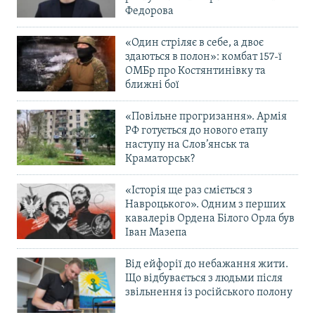
Федорова
«Один стріляє в себе, а двоє
здаються в полон»: комбат 157-ї
ОМБр про Костянтинівку та
ближні бої
«Повільне прогризання». Армія
РФ готується до нового етапу
наступу на Слов’янськ та
Краматорськ?
«Історія ще раз сміється з
Навроцького». Одним з перших
кавалерів Ордена Білого Орла був
Іван Мазепа
Від ейфорії до небажання жити.
Що відбувається з людьми після
звільнення із російського полону