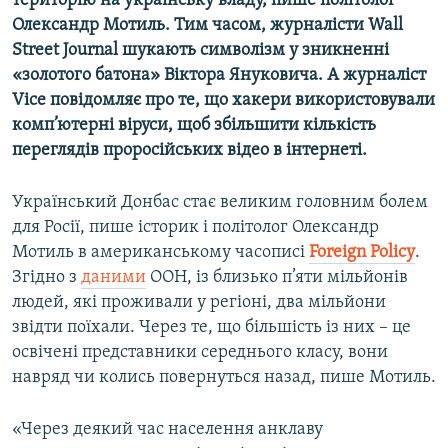
територію на українську владу​, пише політолог
Усі сайти RFE/RL
Олександр Мотиль. Тим часом, журналісти Wall
Street Journal
шукають символізм у зникненні
«золотого батона» Віктора Януковича. А журналіст
Vic
е повідомляє про те, що хакери використовували
комп’ютерні віруси, щоб збільшити кількість
переглядів проросійських відео в інтернеті.
Український Донбас стає великим головним болем
для Росії, пише історик і політолог Олександр
Мотиль в американському часописі
Foreign
Policy
.
Згідно з
даними
ООН, із близько п’яти мільйонів
людей, які проживали у регіоні, два мільйони
звідти поїхали. Через те, що більшість із них – це
освічені представники середнього класу, вони
навряд чи колись повернуться назад, пише Мотиль.
«Через деякий час населення анклаву