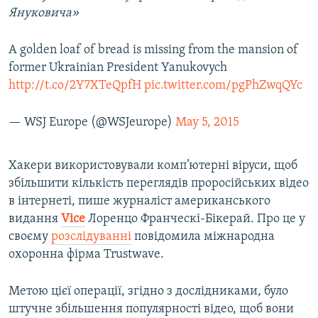
Януковича»
A golden loaf of bread is missing from the mansion of
former Ukrainian President Yanukovych
http://t.co/2Y7XTeQpfH
pic.twitter.com/pgPhZwqQYc
— WSJ Europe (@WSJeurope)
May 5, 2015
Хакери використовували комп’ютерні віруси, щоб
збільшити кількість переглядів проросійських відео
в інтернеті, пише журналіст американського
видання
Vice
Лоренцо Франческі-Бікерай. Про це у
своєму
розслідуванні
повідомила міжнародна
охоронна фірма Trustwave.
Метою цієї операції, згідно з дослідниками, було
штучне збільшення популярності відео, щоб вони