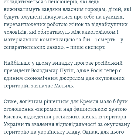
складатиметься з пенсіонерів, які ледь
виживатимуть завдяки власним городам, дітей, які
будуть змушені піклуватися про себе на вулицях,
перевантажених роботою жінок та відчайдушних
чоловіків, які обиратимуть між алкоголізмом і
матеріальною компенсацією за бій – і смерть – у
сепаратистських лавах», – пише експерт.
Найбільше у цьому випадку програє російський
президент Володимир Путін, адже Росія тепер є
єдиним економічним джерелом для окупованих
територій, зазначає Мотиль.
Отже, логічним рішенням для Кремля мало б бути
оголошення «перемоги над фашистською хунтою
Києва», відведення російських військ із території
України та звалення відповідальності за окуповану
територію на українську владу. Однак, для цього