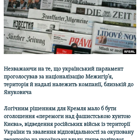
МУЛЬТИМЕДІА
ФОТО
СПЕЦПРОЄКТИ
ПОДКАСТИ
КРИМ РЕАЛІЇ
РУС
Незважаючи на те, що український парламент
УКР
проголосував за націоналізацію Межигір’я,
територія й надалі належить компанії, близькій до
КТАТ
Януковича
ДОЛУЧАЙСЯ!
Логічним рішенням для Кремля мало б бути
оголошення «перемоги над фашистською хунтою
Києва», відведення російських військ із території
України та звалення відповідальності за окуповану