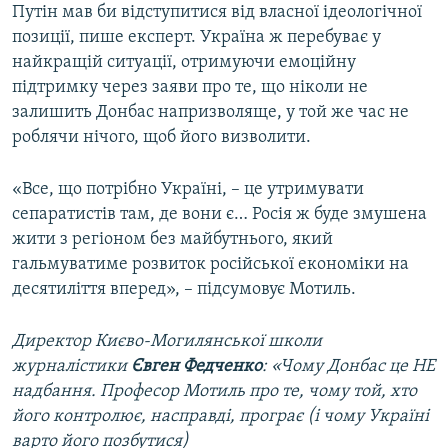
Путін мав би відступитися від власної ідеологічної
позиції, пише експерт. Україна ж перебуває у
найкращій ситуації, отримуючи емоційну
підтримку через заяви про те, що ніколи не
залишить Донбас напризволяще, у той же час не
роблячи нічого, щоб його визволити.
«Все, що потрібно Україні, – це утримувати
сепаратистів там, де вони є… Росія ж буде змушена
жити з регіоном без майбутнього, який
гальмуватиме розвиток російської економіки на
десятиліття вперед», – підсумовує Мотиль.
Директор Києво-Могилянської школи
журналістики
Євген Федченко
: «Чому Донбас це НЕ
надбання. Професор Мотиль про те, чому той, хто
його контролює, насправді, програє (і чому Україні
варто його позбутися)