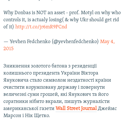
Why Donbas is NOT an asset - prof. Motyl on why who
controls it, is actualy losing( & why Ukr should get rid
of it)
http://t.co/jr6mR9PCnd
— Yevhen Fedchenko (@yevhenfedchenko)
May 4,
2015
Зникнення золотого батона з резиденції
колишнього президента України Віктора
Януковича стало символом нездатності країни
очистити корумповану державу і повернути
величезні суми грошей, які Янукович та його
соратники нібито вкрали, пишуть журналісти
американської газети
Wall
Street
Journal
Джеймс
Марсон і Нік Щетко.