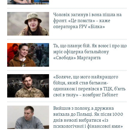
Чоловік загинув і вона пішла на
фронт. «Це помста» – каже
операторка FPV «Білка»
Та, що планує бій. Як воює і про що
мріє офіцерка батальйону
«Свобода» Маргарита
«Боляче, що мого найкращого
бійця, який став батьком-
одинаком і перевівся в ТЦК, б’ють
свої в тилу» – комбриг Габінет
Вийшов з полону, а дружина
виїхала до Польщі. Як після 1000
днів неволі вибратися «із
психологічної і фінансової ями»