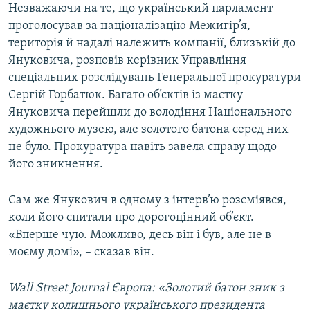
Незважаючи на те, що український парламент
проголосував за націоналізацію Межигір’я,
територія й надалі належить компанії, близькій до
Януковича, розповів керівник Управління
спеціальних розслідувань Генеральної прокуратури
Сергій Горбатюк. Багато об’єктів із маєтку
Януковича перейшли до володіння Національного
художнього музею, але золотого батона серед них
не було. Прокуратура навіть завела справу щодо
його зникнення.
Сам же Янукович в одному з інтерв’ю розсміявся,
коли його спитали про дорогоцінний об’єкт.
«Вперше чую. Можливо, десь він і був, але не в
моєму домі», – сказав він.
Wall
Street
Journal Європа: «Золотий батон зник з
маєтку колишнього українського президента