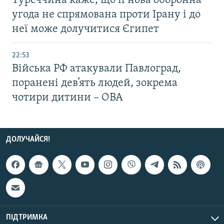
Туреччина каже, що її нова оборонна
угода не спрямована проти Ірану і до
неї може долучитися Єгипет
22:53
Війська РФ атакували Павлоград,
поранені дев’ять людей, зокрема
чотири дитини – ОВА
ДОЛУЧАЙСЯ!
ПІДТРИМКА