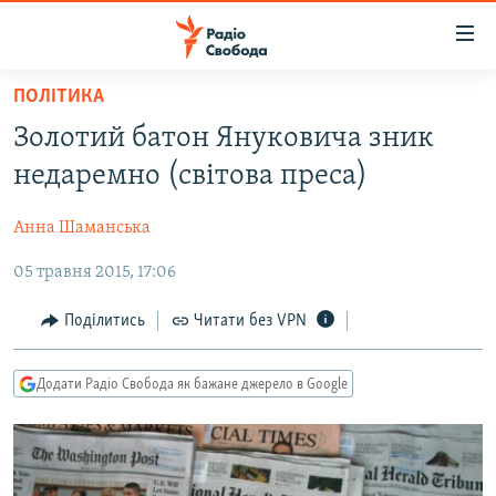
Доступність
посилання
Перейти
ПОЛІТИКА
до
РАДІО СВОБОДА – 70 РОКІВ
Золотий батон Януковича зник
основного
ВСЕ ЗА ДОБУ
матеріалу
недаремно (світова преса)
СТАТТІ
Перейти
до
Анна Шаманська
ВІЙНА
ПОЛІТИКА
основної
05 травня 2015, 17:06
РОСІЙСЬКА «ФІЛЬТРАЦІЯ»
ЕКОНОМІКА
навігації
Перейти
ДОНБАС.РЕАЛІЇ
СУСПІЛЬСТВО
Поділитись
Читати без VPN
до
КРИМ.РЕАЛІЇ
КУЛЬТУРА
пошуку
Додати Радіо Свобода як бажане джерело в Google
ТИ ЯК?
СПОРТ
СХЕМИ
УКРАЇНА
КИТАЙ.ВИКЛИКИ
СВІТ