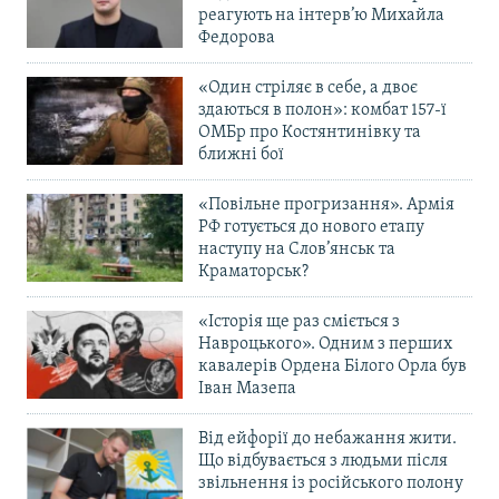
реагують на інтерв’ю Михайла
Федорова
«Один стріляє в себе, а двоє
здаються в полон»: комбат 157-ї
ОМБр про Костянтинівку та
ближні бої
«Повільне прогризання». Армія
РФ готується до нового етапу
наступу на Слов’янськ та
Краматорськ?
«Історія ще раз сміється з
Навроцького». Одним з перших
кавалерів Ордена Білого Орла був
Іван Мазепа
Від ейфорії до небажання жити.
Що відбувається з людьми після
звільнення із російського полону