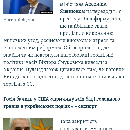
міністром
Арсенієм
Яценюком
напередодні. У
прес-службі інформували,
Арсеній Яценюк
що найбільше уваги
приділили виконанню
Мінських угод, російській військовій агресії та
економічним реформам. Обговорили і те, де
знайти та як повернути награбовані гроші, які
політики часів Віктора Януковича вивезли з
України. Нуланд також цікавилась тим, чи готовий
Київ до запровадження двосторонньої зони вільної
торгівлі з ЄС.
Росія бачить у США «причину всіх бід і головного
гравця в українських подіях» – експерт
Така закритість
спілкування Нуланд із