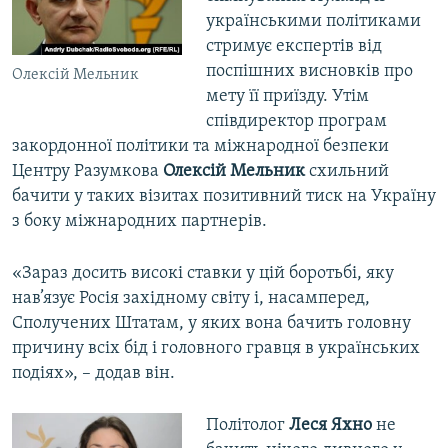
українськими політиками
стримує експертів від
поспішних висновків про
Олексій Мельник
мету її приїзду. Утім
співдиректор програм
закордонної політики та міжнародної безпеки
Центру Разумкова
Олексій Мельник
схильний
бачити у таких візитах позитивний тиск на Україну
з боку міжнародних партнерів.
«Зараз досить високі ставки у цій боротьбі, яку
нав’язує Росія західному світу і, насамперед,
Сполучених Штатам, у яких вона бачить головну
причину всіх бід і головного гравця в українських
подіях», – додав він.
Політолог
Леся Яхно
не