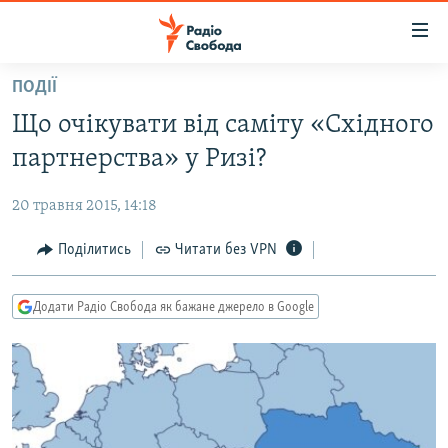
Доступність
посилання
Перейти
ПОДІЇ
до
РАДІО СВОБОДА – 70 РОКІВ
Що очікувати від саміту «Східного
основного
ВСЕ ЗА ДОБУ
матеріалу
партнерства» у Ризі?
СТАТТІ
Перейти
до
20 травня 2015, 14:18
ВІЙНА
ПОЛІТИКА
основної
РОСІЙСЬКА «ФІЛЬТРАЦІЯ»
Поділитись
Читати без VPN
ЕКОНОМІКА
навігації
Перейти
ДОНБАС.РЕАЛІЇ
СУСПІЛЬСТВО
до
Додати Радіо Свобода як бажане джерело в Google
КРИМ.РЕАЛІЇ
КУЛЬТУРА
пошуку
ТИ ЯК?
СПОРТ
СХЕМИ
УКРАЇНА
КИТАЙ.ВИКЛИКИ
СВІТ