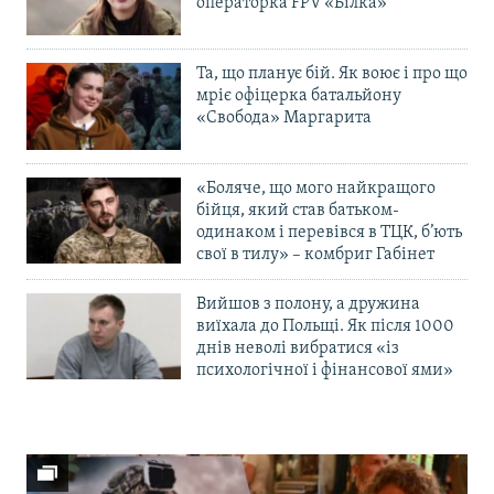
операторка FPV «Білка»
Та, що планує бій. Як воює і про що
мріє офіцерка батальйону
«Свобода» Маргарита
«Боляче, що мого найкращого
бійця, який став батьком-
одинаком і перевівся в ТЦК, б’ють
свої в тилу» – комбриг Габінет
Вийшов з полону, а дружина
виїхала до Польщі. Як після 1000
днів неволі вибратися «із
психологічної і фінансової ями»