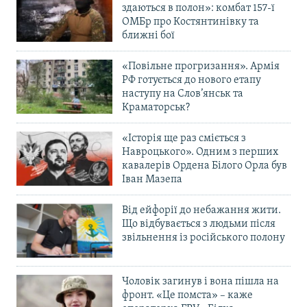
здаються в полон»: комбат 157-ї
ОМБр про Костянтинівку та
ближні бої
«Повільне прогризання». Армія
РФ готується до нового етапу
наступу на Слов’янськ та
Краматорськ?
«Історія ще раз сміється з
Навроцького». Одним з перших
кавалерів Ордена Білого Орла був
Іван Мазепа
Від ейфорії до небажання жити.
Що відбувається з людьми після
звільнення із російського полону
Чоловік загинув і вона пішла на
фронт. «Це помста» – каже