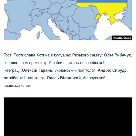
МУЛЬТИМЕДІА
ФОТО
СПЕЦПРОЄКТИ
ПОДКАСТИ
КРИМ РЕАЛІЇ
Гості Ростислава Хотина в кулуарах Ризького саміту:
Олег Рибачук
,
РУС
екс віце-прем'єр-міністр України з питань європейської
інтеграції;
Олексій Гарань
, український політолог;
Андріс Спрудс
,
УКР
латвійський політолог;
Олесь Біляцький
, білоруський
КТАТ
правозахисник
ДОЛУЧАЙСЯ!