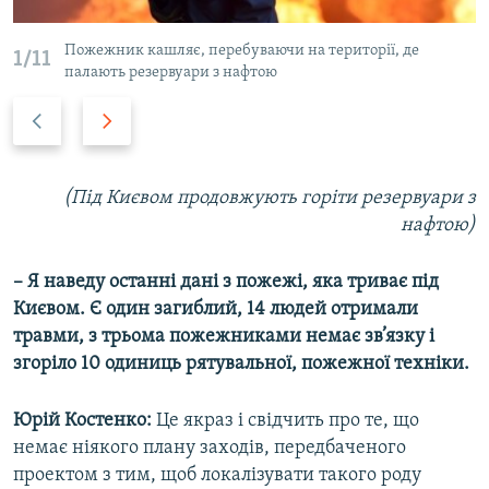
Пожежник кашляє, перебуваючи на території, де
1/11
палають резервуари з нафтою
Н
В
а
п
з
е
а
р
(Під Києвом продовжують горіти резервуари з
д
е
нафтою)
д
– Я наведу останні дані з пожежі, яка триває під
Києвом. Є один загиблий, 14 людей отримали
травми, з трьома пожежниками немає зв’язку і
згоріло 10 одиниць рятувальної, пожежної техніки.
Юрій Костенко:
Це якраз і свідчить про те, що
немає ніякого плану заходів, передбаченого
проектом з тим, щоб локалізувати такого роду