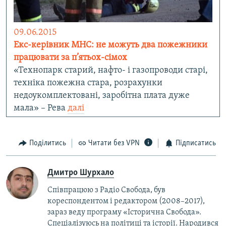
09.06.2015
Екс-керівник МНС: не можуть два пожежники
працювати за п’ятьох-сімох
«Технопарк старий, нафто- і газопроводи старі,
техніка пожежна стара, розрахунки
недоукомплектовані, заробітна плата дуже
мала» – Рева
далі
Поділитись
Читати без VPN
Підписатись
Дмитро Шурхало
Співпрацюю з Радіо Свобода, був
кореcпондентом і редактором (2008–2017),
зараз веду програму «Історична Свобода».
Спеціалізуюсь на політиці та історії. Народився