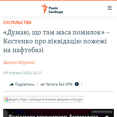
Доступність
посилання
Перейти
СУСПІЛЬСТВО
до
РАДІО СВОБОДА – 70 РОКІВ
«Думаю, що там маса помилок» –
основного
ВСЕ ЗА ДОБУ
матеріалу
Костенко про ліквідацію пожежі
СТАТТІ
Перейти
на нафтобазі
до
ВІЙНА
ПОЛІТИКА
основної
Дмитро Шурхало
РОСІЙСЬКА «ФІЛЬТРАЦІЯ»
ЕКОНОМІКА
навігації
Перейти
09 червня 2015, 22:17
ДОНБАС.РЕАЛІЇ
СУСПІЛЬСТВО
до
КРИМ.РЕАЛІЇ
КУЛЬТУРА
Поділитись
Читати без VPN
пошуку
ТИ ЯК?
СПОРТ
Додати Радіо Свобода як бажане джерело в Google
СХЕМИ
УКРАЇНА
КИТАЙ.ВИКЛИКИ
СВІТ