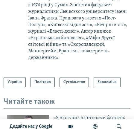
в 1976 році у Сумах. Закінчив факультет
журналістики Львівського університету імені
Івана Франка. Працював у газетах «Пост-
Поступ», «Київські відомості», «Вечірні вісті»,
журналі «Власть дєнєг». Автор книжок
«Українська якбитологія», «Міфи Другої
світової війни» та «Скоропадський,
Маннергейм, Врангель: кавалеристи-
державники».
Україна
Політика
Суспільство
Економіка
Читайте також
«Я наступив на інтереси багатьох
людей і компаній». Як в Україні
Додайте нас у Google
реагують на інтерв’ю Михайла