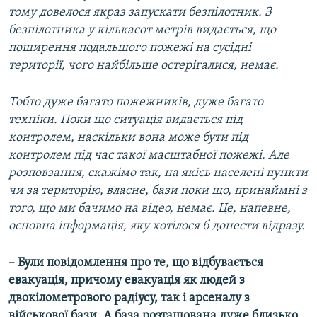
тому довелося якраз запускати безпілотник. З
безпілотника у кількасот метрів видається, що
поширення подальшого пожежі на сусідні
території, чого найбільше остерігалися, немає.
Тобто дуже багато пожежників, дуже багато
техніки. Поки що ситуація видається під
контролем, наскільки вона може бути під
контролем під час такої масштабної пожежі. Але
розповзання, скажімо так, на якісь населені пункти
чи за територію, власне, бази поки що, принаймні з
того, що ми бачимо на відео, немає. Це, напевне,
основна інформація, яку хотілося б донести відразу.
– Були повідомлення про те, що відбувається
евакуація, причому евакуація як людей з
двокілометрового радіусу, так і арсеналу з
військової бази. А база розташована дуже близько.