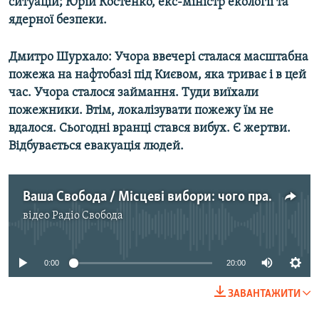
ситуацій; Юрій Костенко, екс-міністр екології та
Усі сайти RFE/RL
ядерної безпеки.
Дмитро Шурхало: Учора ввечері сталася масштабна
пожежа на нафтобазі під Києвом, яка триває і в цей
час. Учора сталося займання. Туди виїхали
пожежники. Втім, локалізувати пожежу їм не
вдалося. Сьогодні вранці стався вибух. Є жертви.
Відбувається евакуація людей.
Ваша Свобода / Місцеві вибори: чого прагне влада?
відео
Радіо Свобода
No media source currently available
0:00
20:00
ЗАВАНТАЖИТИ