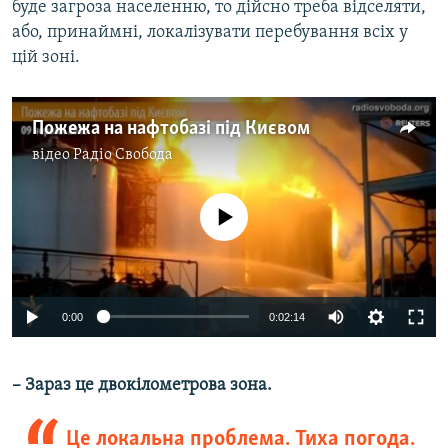
буде загроза населенню, то дійсно треба відселяти,
або, принаймні, локалізувати перебування всіх у
цій зоні.
Пожежа на нафтобазі під Києвом
відео
Радіо Свобода
No media source currently available
0:00
0:02:14
– Зараз це двокілометрова зона.
Це локальна проблема. Тиха погода.