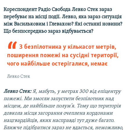
Кореспондент Радіо Свобода Левко Стек зараз
перебуває на місці події. Левко, яка зараз ситуація
між Васильковим і Глевахою? Які останні новини?
Що безпосередньо зараз відбувається?
З безпілотника у кількасот метрів,
поширення пожежі на сусідні території,
чого найбільше остерігалися, немає
Левко Стек
Левко Стек:
Я, мабуть, у метрах 300 від епіцентру
пожежі. Ми змогли запустити безпілотник над
місцем, де найбільше полум’я. Тому що територія
довкола місця загорання очеплена кордонами
нацгвардійців, яких насправді тут дуже багато.
Ближче підібратися зараз не вдається, неможливо,