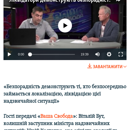
Ліквідатори демонструють безпорадність – Костенко про пожежу на нафтобазі
МУЛЬТИМЕДІА
ФОТО
No media source currently available
СПЕЦПРОЄКТИ
ПОДКАСТИ
КРИМ РЕАЛІЇ
0:00
19:39
РУС
ЗАВАНТАЖИТИ
УКР
КТАТ
«Безпорадність демонструють ті, хто безпосередньо
займається локалізацією, ліквідацією цієї
ДОЛУЧАЙСЯ!
надзвичайної ситуації»
Гості передачі «
Ваша Свобода
»: Віталій Бут,
колишній заступник міністра надзвичайних