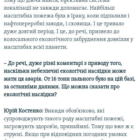
тому що діюча навіть, ефективна система
локалізації не завжди допомагає. Найбільш
масштабна пожежа була в Іраку, коли підпалили і
нафтопереробні заводи, і сховища. І це тривало
дуже довгий період. І це, до речі, призвело до
колосального екологічного забруднення довкілля у
масштабах всієї планети.
– До речі, дуже різні коментарі з приводу того,
наскільки небезпечні екологічні наслідки може
мати ця аварія. От 16 тонн пального було на цій базі,
за останніми даними. Що можна сказати про
екологічні наслідки?
Юрій Костенко:
Викиди обов’язково, які
супроводжують такого роду масштабні пожежі,
загрожують здоров’ю, принаймні. Тому що вже ж є
отруєні. Якщо при відповідних погодних умовах