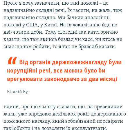
Проте я хочу зазначити, що такі пожежі – це
надзвичайно складні речі. Їх гасити, на жаль, теж
надзвичайно складно. Ми бачили аналогічні
пожежі у США, у Китаї. На їх локалізацію йде по
дві-чотири доби. Тому сьогодні так категорично
казати, що там якийсь безлад чи хаос, чи хтось не
знає що там робити, то я так не брався б казати.
Від органів держпожежнагляду були
корупційні речі, все можна було би
врегулювати законодавчо за два місяці
Віталій Бут
Єдине, про що я можу сказати, що, на превеликий
жаль, уже впродовж декількох років до державного
пожежного нагляду, який зобов’язаний перевіряти
такі об’єкти і не дозволяти їх експлуатувати,