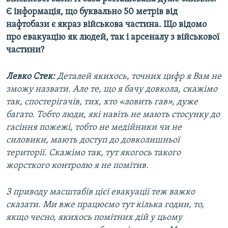
Є інформація, що буквально 50 метрів від
нафтобази є якраз військова частина. Що відомо
про евакуацію як людей, так і арсеналу з військової
частини?
Левко Стек:
Деталей якихось, точних цифр я Вам не
зможу назвати. Але те, що я бачу довкола, скажімо
так, спостерігачів, тих, хто «ловить гав», дуже
багато. Тобто люди, які навіть не мають стосунку до
гасіння пожежі, тобто не медійники чи не
силовики, мають доступ до довколишньої
території. Скажімо так, тут якогось такого
жорсткого контролю я не помітив.
З приводу масштабів цієї евакуації теж важко
сказати. Ми вже працюємо тут кілька годин, то,
якщо чесно, якихось помітних дій у цьому