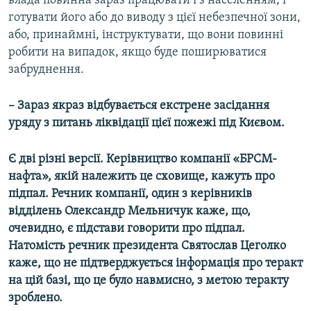
влада повинна зараз працювати і з населенням, і
готувати його або до виводу з цієї небезпечної зони,
або, принаймні, інструктувати, що вони повинні
робити на випадок, якщо буде поширюватися
забруднення.
– Зараз якраз відбувається екстрене засідання
уряду з питань ліквідації цієї пожежі під Києвом.
Є дві різні версії. Керівництво компанії «БРСМ-
нафта», якій належить це сховище, кажуть про
підпал. Речник компанії, один з керівників
відділень Олександр Мельничук каже, що,
очевидно, є підстави говорити про підпал.
Натомість речник президента Святослав Цеголко
каже, що не підтверджується інформація про теракт
на цій базі, що це було навмисно, з метою теракту
зроблено.