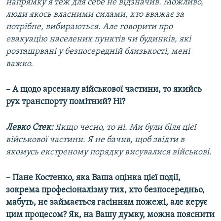
напрямку я теж для себе не відзначив. Можливо,
люди якось власними силами, хто вважає за
потрібне, вибираються. Але говорити про
евакуацію населених пунктів чи будинків, які
розташрвані у безпосередній близькості, мені
важко.
– А щодо арсеналу військової частини, то якийсь
рух транспорту помітний? Ні?
Левко Стек:
Якщо чесно, то ні. Ми були біля цієї
військової частини. Я не бачив, щоб звідти в
якомусь екстреному порядку висувалися військові.
– Пане Костенко, яка Ваша оцінка цієї події,
зокрема професіоналізму тих, хто безпосередньо,
мабуть, не займається гасінням пожежі, але керує
цим процесом? Як, на Вашу думку, можна пояснити