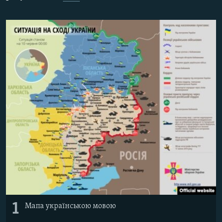
МУЛЬТИМЕДІА
ФОТО
СПЕЦПРОЄКТИ
ПОДКАСТИ
КРИМ РЕАЛІЇ
РУС
УКР
КТАТ
ДОЛУЧАЙСЯ!
1
Мапа українською мовою