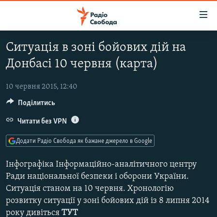
Доступність
посилання
Перейти
Ситуація в зоні бойових дій на
до
РАДІО СВОБОДА – 70 РОКІВ
Донбасі 10 червня (карта)
основного
ВСЕ ЗА ДОБУ
матеріалу
СТАТТІ
Перейти
10 червня 2015, 12:40
до
Поділитись
ВІЙНА
ПОЛІТИКА
основної
РОСІЙСЬКА «ФІЛЬТРАЦІЯ»
Читати без VPN
ЕКОНОМІКА
навігації
Перейти
ДОНБАС.РЕАЛІЇ
СУСПІЛЬСТВО
Додати Радіо Свобода як бажане джерело в Google
до
КРИМ.РЕАЛІЇ
КУЛЬТУРА
пошуку
Інфографіка Інформаційно-аналітичного центру
ТИ ЯК?
СПОРТ
Ради національної безпеки і оборони України.
Ситуація станом на 10 червня. Хронологію
СХЕМИ
УКРАЇНА
розвитку ситуації у зоні бойових дій із 8 липня 2014
КИТАЙ.ВИКЛИКИ
СВІТ
року дивіться
ТУТ