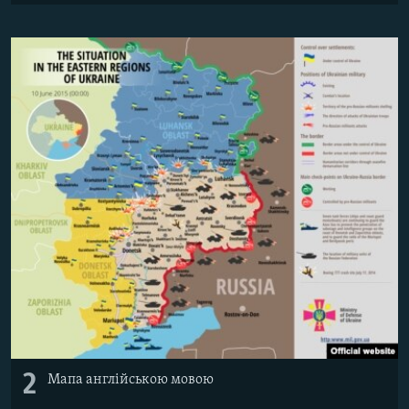
Усі сайти RFE/RL
2
Мапа англійською мовою