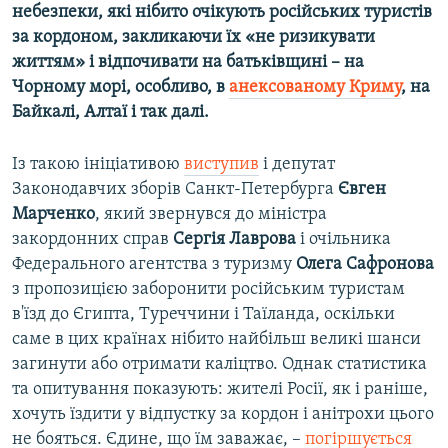
небезпеки, які нібито очікують російських туристів
за кордоном, закликаючи їх «не ризикувати
Усі сайти RFE/RL
життям» і відпочивати на батьківщині – на
Чорному морі, особливо, в
анексованому Криму
, на
Байкалі, Алтаї і так далі.
Із такою ініціативою
виступив
і депутат
Законодавчих зборів Санкт-Петербурга
Євген
Марченко
, який звернувся до міністра
закордонних справ
Сергія Лаврова
і очільника
Федерального агентства з туризму
Олега Сафронова
з пропозицією заборонити російським туристам
в'їзд до Єгипта, Туреччини і Таїланда, оскільки
саме в цих країнах нібито найбільш великі шанси
загинути або отримати каліцтво. Однак статистика
та опитування показують: жителі Росії, як і раніше,
хочуть їздити у відпустку за кордон і анітрохи цього
не бояться. Єдине, що їм заважає, –
погіршується