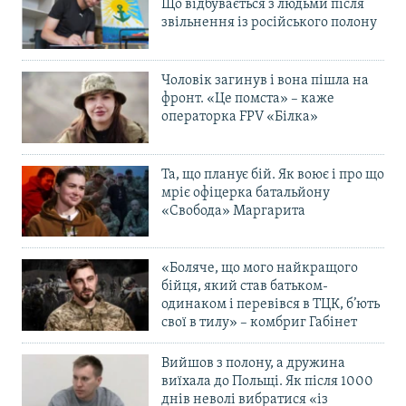
Що відбувається з людьми після
звільнення із російського полону
Чоловік загинув і вона пішла на
фронт. «Це помста» – каже
операторка FPV «Білка»
Та, що планує бій. Як воює і про що
мріє офіцерка батальйону
«Свобода» Маргарита
«Боляче, що мого найкращого
бійця, який став батьком-
одинаком і перевівся в ТЦК, б’ють
свої в тилу» – комбриг Габінет
Вийшов з полону, а дружина
виїхала до Польщі. Як після 1000
днів неволі вибратися «із