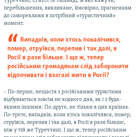
Туреччині, Єгипті та Таїланді, м'яко кажучи,
перебільшення, викликане, ймовірно, прагненням
до самореклами в потрібний «туристичний»
момент.
Випадків, коли хтось покалічився,
помер, отруївся, перепив і так далі, в
Росії в рази більше. І що ж, тепер
російським громадянам слід заборонити
відпочивати і взагалі жити в Росії?
– По-перше, нещастя з російськими туристами
відбуваються зовсім не кодного дня, як і з будь-
якими іншими. По-друге, не тільки в цих країнах.
По-третє, випадків, коли хтось покалічився, помер,
отруївся, перепив і так далі, в Росії в рази більше,
ніж у тій же Туреччині. І що ж, тепер російським