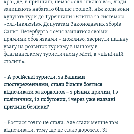
краї, де, в принципі, немає «олл-інклюзіва», люди
залишають набагато більше грошей, ніж коли вони
купують тури до Туреччини і Єгипта за системою
«олл-інклюзів». Депутатам Законодавчих зборів
Санкт-Петербурга є сенс зайнятися своїми
прямими обов'язками – можливо, звернути пильну
увагу на розвиток туризму в нашому в
флагманському туристичному місті, в «північній
столиці».
– А російські туристи, за Вашими
спостереженнями, стали більше боятися
відпочивати за кордоном – з різних причин, і з
політичних, і з побутових, і через уже названі
причини безпеки?
– Боятися точно не стали. Але стали менше там
відпочивати, тому що це стало дорожче. Зі