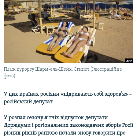
КИТАЙ.ВИКЛИКИ
МУЛЬТИМЕДІА
ФОТО
СПЕЦПРОЄКТИ
ПОДКАСТИ
КРИМ РЕАЛІЇ
Плаж курорту Шарм-ель-Шейх, Єгипет (Ілюстраційне
РУС
фото)
УКР
У цих країнах росіяни «підривають собі здоров'я» –
КТАТ
російський депутат
ДОЛУЧАЙСЯ!
У розпал сезону літніх відпусток депутати
Держдуми і регіональних законодавчих зборів Росії
різних рівнів раптово почали знову говорити про