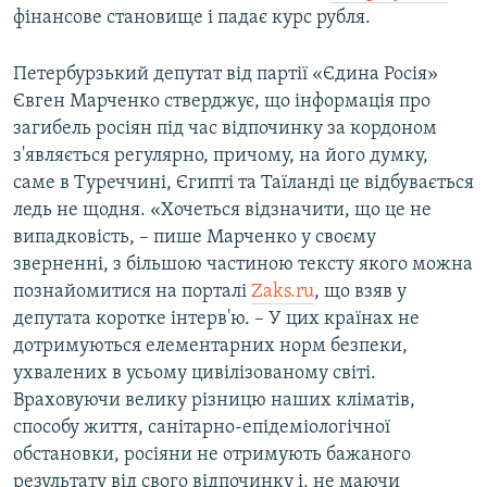
фінансове становище і падає курс рубля.
Петербурзький депутат від партії «Єдина Росія»
Євген Марченко стверджує, що інформація про
загибель росіян під час відпочинку за кордоном
з'являється регулярно, причому, на його думку,
саме в Туреччині, Єгипті та Таїланді це відбувається
ледь не щодня. «Хочеться відзначити, що це не
випадковість, – пише Марченко у своєму
зверненні, з більшою частиною тексту якого можна
познайомитися на порталі
Zaks.ru
, що взяв у
депутата коротке інтерв'ю. – У цих країнах не
дотримуються елементарних норм безпеки,
ухвалених в усьому цивілізованому світі.
Враховуючи велику різницю наших кліматів,
способу життя, санітарно-епідеміологічної
обстановки, росіяни не отримують бажаного
результату від свого відпочинку і, не маючи