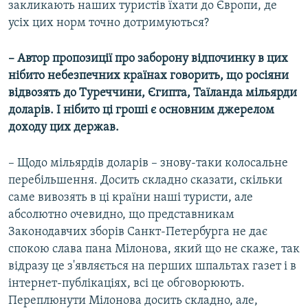
закликають наших туристів їхати до Європи, де
усіх цих норм точно дотримуються?
– Автор пропозиції про заборону відпочинку в цих
нібито небезпечних країнах говорить, що росіяни
відвозять до Туреччини, Єгипта, Таїланда мільярди
доларів. І нібито ці гроші є основним джерелом
доходу цих держав.
– Щодо мільярдів доларів – знову-таки колосальне
перебільшення. Досить складно сказати, скільки
саме вивозять в ці країни наші туристи, але
абсолютно очевидно, що представникам
Законодавчих зборів Санкт-Петербурга не дає
спокою слава пана Мілонова, який що не скаже, так
відразу це з'являється на перших шпальтах газет і в
інтернет-публікаціях, всі це обговорюють.
Переплюнути Мілонова досить складно, але,