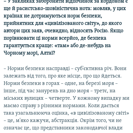
– У закликах заборонити відпочинок за кордоном є
ще й расистсько-шовіністична нота: мовляв, у цих
країнах не дотримуються норм безпеки,
прийнятних для «цивілізованого світу», до якого
автори цих заяв, очевидно, відносять Росію. Якщо
порівнювати ці норми всерйоз, де безпека
гарантується краще: «там» або де-небудь на
Чорному морі, Алтаї?
– Норми безпеки насправді – суб'єктивна річ. Вони
залежать від того, про яке місце, про що йдеться.
Норми безпеки в горах – одне, на березі моря –
інше, під час занурень на дно моря – третє, на
міських вулицях – четверте. У кожному випадку ми
маємо справу з різними нормами. Коли дається
така узагальнююча оцінка, «в цивілізованому світі»
– це, м'яко кажучи, абстракція. Окрім того, чи не
означає це, що представники законодавчої влади