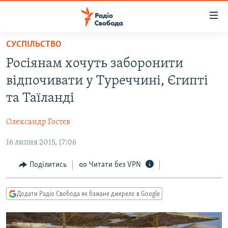
Доступність
посилання
Перейти
СУСПІЛЬСТВО
до
РАДІО СВОБОДА – 70 РОКІВ
Росіянам хочуть заборонити
основного
ВСЕ ЗА ДОБУ
матеріалу
відпочивати у Туреччині, Єгипті
СТАТТІ
Перейти
та Таїланді
до
ВІЙНА
ПОЛІТИКА
основної
Олександр Гостєв
РОСІЙСЬКА «ФІЛЬТРАЦІЯ»
ЕКОНОМІКА
навігації
Перейти
16 липня 2015, 17:06
ДОНБАС.РЕАЛІЇ
СУСПІЛЬСТВО
до
КРИМ.РЕАЛІЇ
КУЛЬТУРА
Поділитись
Читати без VPN
пошуку
ТИ ЯК?
СПОРТ
Додати Радіо Свобода як бажане джерело в Google
СХЕМИ
УКРАЇНА
ПРИАЗОВ’Я
СВІТ