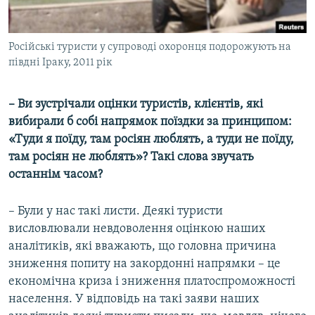
Російські туристи у супроводі охоронця подорожують на
півдні Іраку, 2011 рік
– Ви зустрічали оцінки туристів, клієнтів, які
вибирали б собі напрямок поїздки за принципом:
«Туди я поїду, там росіян люблять, а туди не поїду,
там росіян не люблять»? Такі слова звучать
останнім часом?
– Були у нас такі листи. Деякі туристи
висловлювали невдоволення оцінкою наших
аналітиків, які вважають, що головна причина
зниження попиту на закордонні напрямки – це
економічна криза і зниження платоспроможності
населення. У відповідь на такі заяви наших