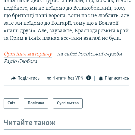
аналітиків деякі туристи писали, що, мовляв, нічого
подібного, ми не поїдемо до Великобританії, тому
що британці наші вороги, вони нас не люблять, але
зате ми поїдемо до Болгарії, тому що в Болгарії
«наші друзі». Але, зауважте, Краснодарський край
та Крим в їхніх планах все-таки взагалі не були.
Оригінал матеріалу
–
на сайті
Російської служби
Радіо Свобода
Поділитись
Читати без VPN
Підписатись
Світ
Політика
Суспільство
Читайте також