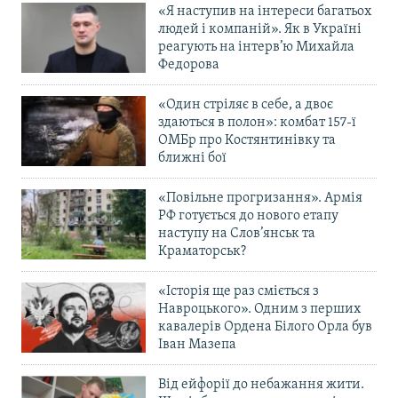
«Я наступив на інтереси багатьох
людей і компаній». Як в Україні
реагують на інтерв’ю Михайла
Федорова
«Один стріляє в себе, а двоє
здаються в полон»: комбат 157-ї
ОМБр про Костянтинівку та
ближні бої
«Повільне прогризання». Армія
РФ готується до нового етапу
наступу на Слов’янськ та
Краматорськ?
«Історія ще раз сміється з
Навроцького». Одним з перших
кавалерів Ордена Білого Орла був
Іван Мазепа
Від ейфорії до небажання жити.