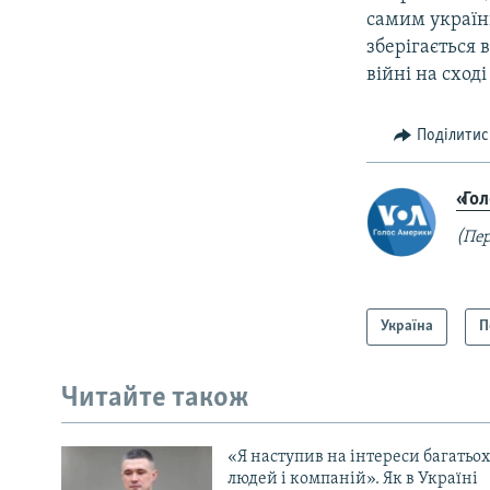
самим українц
зберігається 
війні на сход
Поділитис
«Го
(Пер
Україна
П
Читайте також
«Я наступив на інтереси багатьох
людей і компаній». Як в Україні