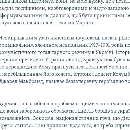
інша цілком підтримує. Вони, на мою думку, не є пози
радше поспішними, необговореними й надто загально
сформульованими як для того, щоб бути прийнятими с
науковою спільнотою», – сказав Марплз.
Невиправданим узагальненням науковець назвав ріш
кримінальним злочином невизнання 1917–1991 років п
комуністичного тоталітарного режиму в Україні. Істори
перший президент України Леонід Кравчук теж був ком
не перешкодило йому прагнути незалежності України
 перебільшенням його колега, історик і доцент Колумб
 Джаред Макбрайд, називає беззаперечну героїзацію в
«Думаю, що найбільша проблема з цими законами поляг
що вони забороняють ображати гідність борців за укра
незалежність. Зокрема, націоналістичних груп, що діял
Другої світової. Такі приписи щодо того, як треба сприй