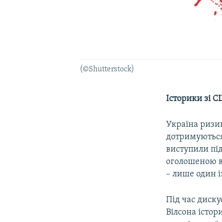
(©Shutterstock)
Історики зі 
Україна ризик
дотримуються 
виступили під
оголошеною в 
– лише один і
Під час диск
Вілсона істор