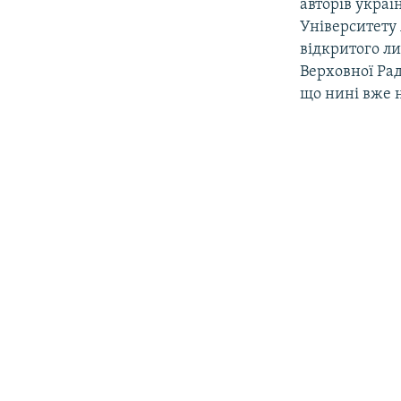
авторів украї
Університету
відкритого ли
Верховної Ра
що нині вже 