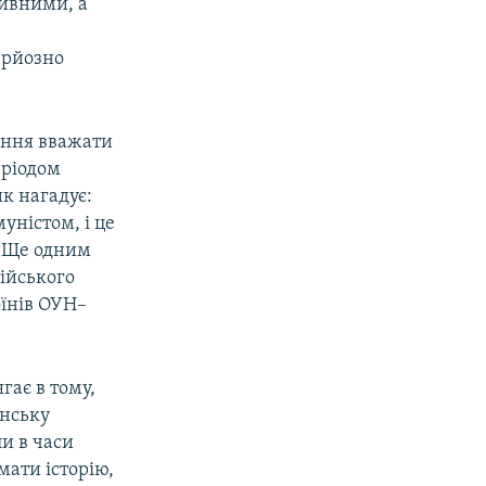
тивними, а
ерйозно
ення вважати
еріодом
к нагадує:
уністом, і це
. Ще одним
ійського
оїнів ОУН–
ає в тому,
їнську
и в часи
мати історію,