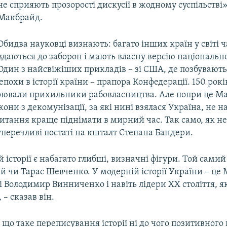
не сприяють прозорості дискусії в жодному суспільстві»
Макбрайд.
Обидва науковці визнають: багато інших країн у світі 
вдаються до заборон і мають власну версію національної
Один з найсвіжіших прикладів – зі США, де позбувают
епохи в історії країни – прапора Конфедерації. 150 рокі
оювали прихильники рабовласництва. Але попри це М
они з декомунізації, за які нині взялася Україна, не на
итання краще піднімати в мирний час. Так само, як не
уперечливі постаті на кшталт Степана Бандери.
й історії є набагато глибші, визначні фігури. Той сами
 чи Тарас Шевченко. У модерній історії України – це
 Володимир Винниченко і навіть лідери ХХ століття, як
 – сказав він.
 що таке переписування історії ні до чого позитивного