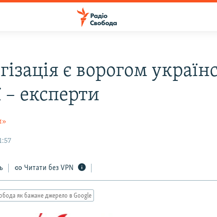
гізація є ворогом україн
ї – експерти
и»
1:57
ь
Читати без VPN
обода як бажане джерело в Google