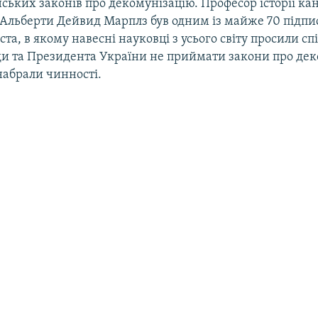
нських законів про декомунізацію. Професор історії ка
 Альберти Дейвид Марплз був одним із майже 70 підпи
ста, в якому навесні науковці з усього світу просили сп
ди та Президента України не приймати закони про дек
набрали чинності.