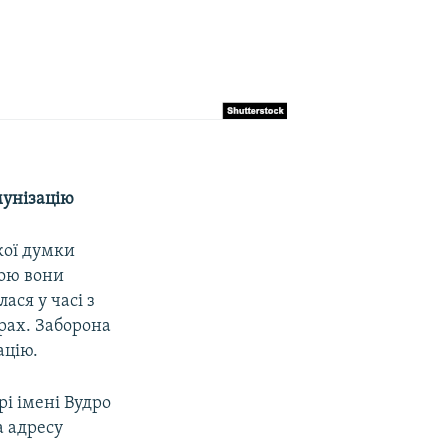
мунізацію
кої думки
вою вони
ася у часі з
рах. Заборона
ацію.
і імені Вудро
а адресу