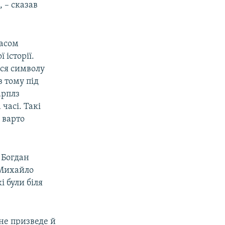
, – сказав
часом
 історії.
ься символу
в тому під
арплз
 часі. Такі
 варто
й Богдан
 Михайло
і були біля
 не призведе й