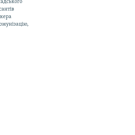
надського
сантів
ікера
омунізацію,