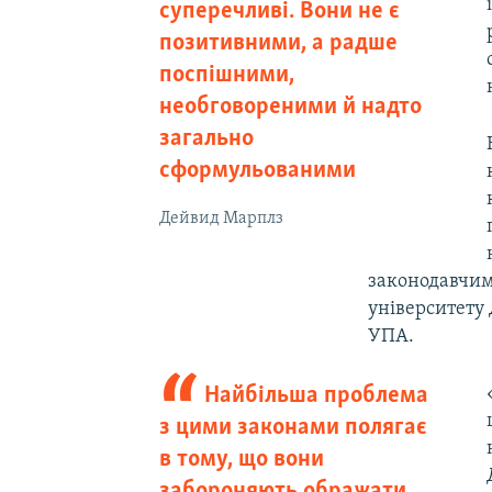
суперечливі. Вони не є
позитивними, а радше
поспішними,
необговореними й надто
загально
сформульованими
Дейвид Марплз
законодавчим
університету
УПА.
Найбільша проблема
з цими законами полягає
в тому, що вони
забороняють ображати