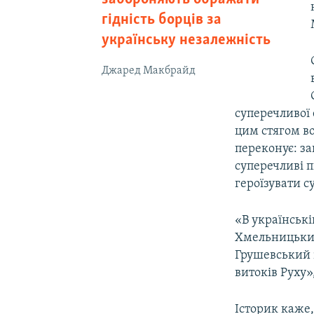
гідність борців за
українську незалежність
Джаред Макбрайд
суперечливої 
цим стягом в
переконує: зак
суперечливі п
героїзувати с
«В українські
Хмельницький
Грушевський і
витоків Руху»,
Історик каже,