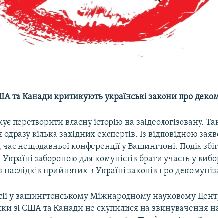
США та Канади критикують українські закони про деко
ує перетворити власну історію на заідеологізовану. Та
одразу кілька західних експертів. Із відповідною зая
 час нещодавньої конференції у Вашингтоні. Подія збігл
Україні забороною для комуністів брати участь у вибо
з наслідків прийнятих в Україні законів про декомуніз
усії у вашингтонському Міжнародному науковому Центр
ики зі США та Канади не скупилися на звинувачення н