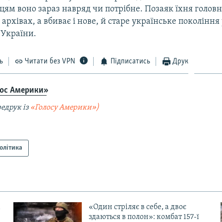
ям воно зараз навряд чи потрібне. Позаяк їхня головн
в архівах, а вбиває і нове, й старе українське покоління
і України.
ь
Читати без VPN
Підписатись
Друк
лос Америки»
едрук із
«Голосу Америки»)
олітика
«Один стріляє в себе, а двоє
здаються в полон»: комбат 157-ї