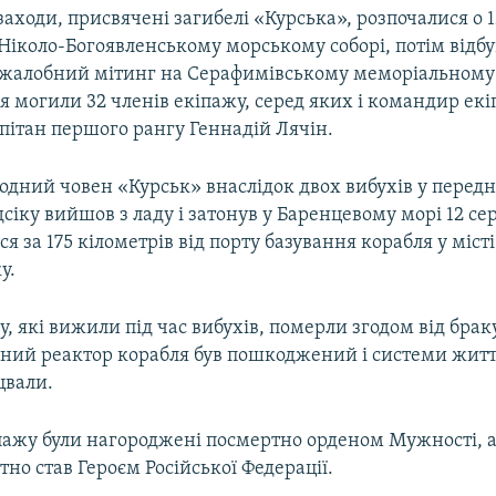
заходи, присвячені загибелі «Курська», розпочалися о 1
Ніколо-Богоявленському морському соборі, потім відбу
жалобний мітинг на Серафимівському меморіальному
я могили 32 членів екіпажу, серед яких і командир ек
пітан першого рангу Геннадій Лячін.
одний човен «Курськ» внаслідок двох вибухів у перед
сіку вийшов з ладу і затонув у Баренцевому морі 12 с
ся за 175 кілометрів від порту базування корабля у місті
у.
, які вижили під час вибухів, померли згодом від брак
рний реактор корабля був пошкоджений і системи житт
цвали.
іпажу були нагороджені посмертно орденом Мужності, а
но став Героєм Російської Федерації.