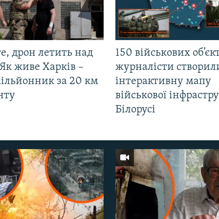
е, дрон летить над
150 військових об’єкт
Як живе Харків –
журналісти створил
мільйонник за 20 км
інтерактивну мапу
нту
військової інфрастр
Білорусі