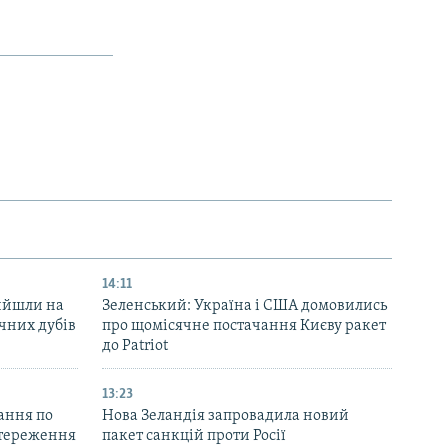
14:11
вийшли на
Зеленський: Україна і США домовились
ічних дубів
про щомісячне постачання Києву ракет
до Patriot
13:23
ання по
Нова Зеландія запровадила новий
остереження
пакет санкцій проти Росії