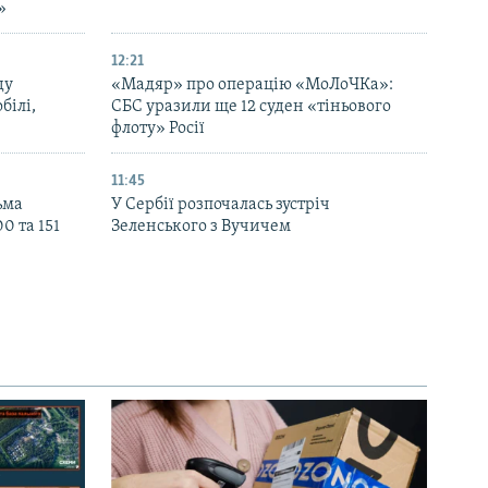
»
12:21
ду
«Мадяр» про операцію «МоЛоЧКа»:
білі,
СБС уразили ще 12 суден «тіньового
флоту» Росії
11:45
ьма
У Сербії розпочалась зустріч
0 та 151
Зеленського з Вучичем