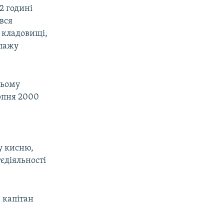
2 годині
вся
 кладовищі,
іпажу
ньому
ерпня 2000
у кисню,
єдіяльності
 капітан