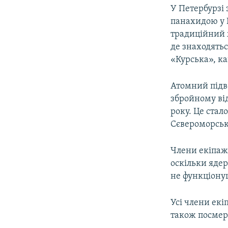
У Петербурзі 
панахидою у 
традиційний 
де знаходятьс
«Курська», ка
Атомний підв
збройному від
року. Це стало
Сєвероморськ
Члени екіпажу
оскільки яде
не функціону
Усі члени ек
також посмерт