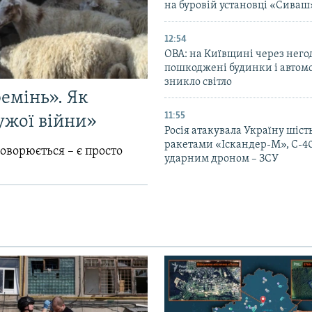
на буровій установці «Сиваш
12:54
ОВА: на Київщині через него
пошкоджені будинки і автомо
зникло світло
емінь». Як
11:55
ужої війни»
Росія атакувала Україну шіст
ракетами «Іскандер-М», С-40
говорюється – є просто
ударним дроном – ЗСУ