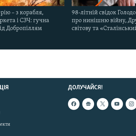
рію – з корабля,
98-літній свідок Голод
кета і СЗЧ: гучна
про нинішню війну, Др
під Добропіллям
світову та «Сталінськи
ЦІЯ
ДОЛУЧАЙСЯ!
с
пекти