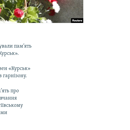
нували пам’ять
Курськ».
овен «Курськ»
в гарнізону.
’ять про
овчання
гіївському
ими