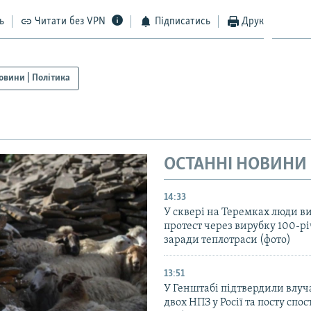
ь
Читати без VPN
Підписатись
Друк
овини | Політика
ОСТАННІ НОВИНИ
14:33
У сквері на Теремках люди 
протест через вирубку 100-р
заради теплотраси (фото)
13:51
У Генштабі підтвердили влуч
двох НПЗ у Росії та посту сп