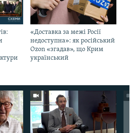
ів:
«Доставка за межі Росії
и
недоступна»: як російський
Ozon «згадав», що Крим
уктури
український