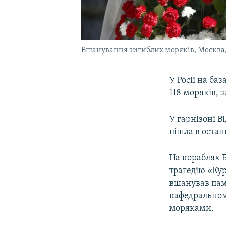
Вшанування зигиблих моряків, Москва, 
У Росії на ба
118 моряків, 
У гарнізоні В
пішла в остан
На кораблях Б
трагедію «Ку
вшанував пам’
кафедральном
моряками.