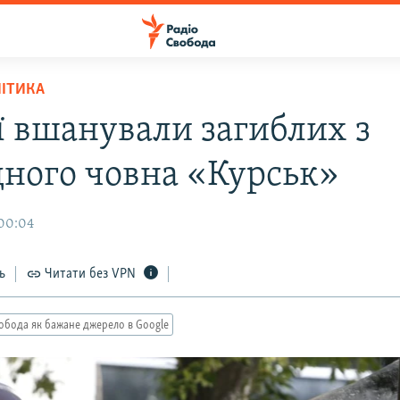
ЛІТИКА
ії вшанували загиблих з
дного човна «Курськ»
 00:04
ь
Читати без VPN
обода як бажане джерело в Google