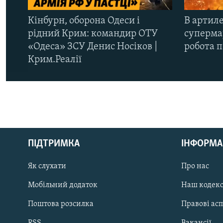
Кінбурн, оборона Одеси і
В артиле
рідний Крим: командир ОТУ
супермар
«Одеса» ЗСУ Денис Носіков |
робота 
Крим.Реалії
КРИМ РЕАЛІЇ
РУС
ПІДТРИМКА
ІНФОРМА
УКР
КТАТ
Як слухати
Про нас
Мобільний додаток
Наш кодек
ДОЛУЧАЙСЯ!
Поштова розсилка
Правові ас