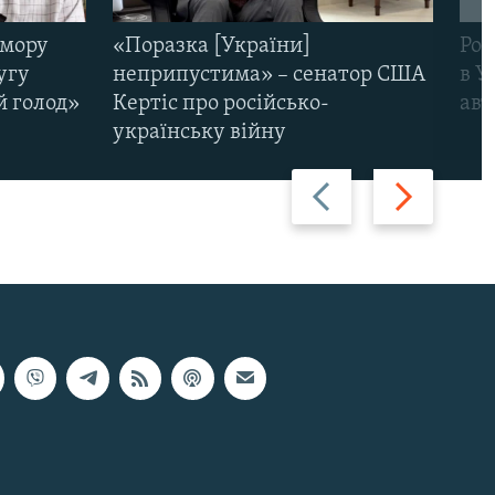
омору
«Поразка [України]
Рос
угу
неприпустима» – сенатор США
в У
й голод»
Кертіс про російсько-
авт
українську війну
Назад
Вперед