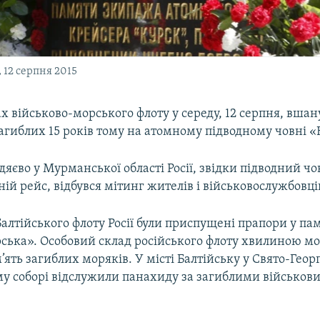
12 серпня 2015
зах військово-морського флоту у середу, 12 серпня, вша
загиблих 15 років тому на атомному підводному човні «
ідяєво у Мурманської області Росії, звідки підводний ч
ній рейс, відбувся мітинг жителів і військовослужбовці
алтійського флоту Росії були приспущені прапори у пам
рська». Особовий склад російського флоту хвилиною м
ять загиблих моряків. У місті Балтійську у Свято-Геор
у соборі відслужили панахиду за загиблими військов