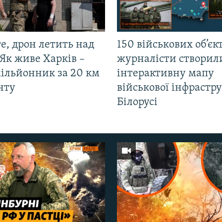
е, дрон летить над
150 військових об’єкт
Як живе Харків –
журналісти створил
мільйонник за 20 км
інтерактивну мапу
нту
військової інфрастр
Білорусі