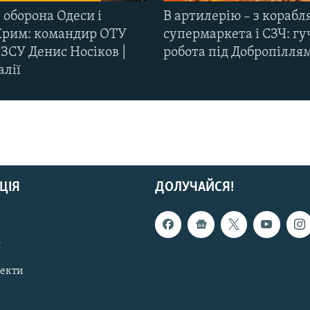
 оборона Одеси і
В артилерію – з корабля
Крим: командир ОТУ
супермаркета і СЗЧ: гу
ЗСУ Денис Носіков |
робота під Добропілля
алії
ЦІЯ
ДОЛУЧАЙСЯ!
с
пекти