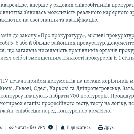
кварелідзе, вперше у рядових співробітників прокурат
івництва з’явилась можливість реального кар’єрного з
ключно на свої знання та кваліфікацію.
 змін до закону «Про прокуратуру», місцеві прокурату
 собі 5–6 або й більше районних прокуратур. Документ
я, що загальна чисельність працівників органів прок
тисяч осіб зі зменшенням кількості прокурорів із 1 січн
 ГПУ почала прийом документів на посади керівників м
Києві, Львові, Одесі, Харкові та Дніпропетровську. Зага
 конкурсу планують набрати 700 прокурорів. Процедур
 чотирьох етапів: професійного тесту, тесту на логіку, 
нлайн-співбесіди перед конкурсною комісією.
ь
Читати без VPN
Підписатись
Друк