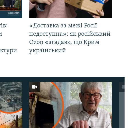
ів:
«Доставка за межі Росії
и
недоступна»: як російський
Ozon «згадав», що Крим
уктури
український