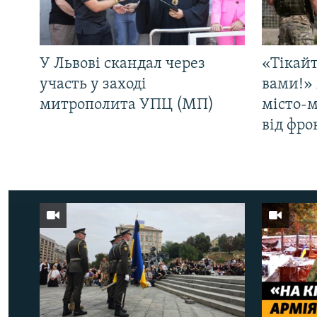
У Львові скандал через
«Тікайт
участь у заході
вами!» 
митрополита УПЦ (МП)
місто-
від фро