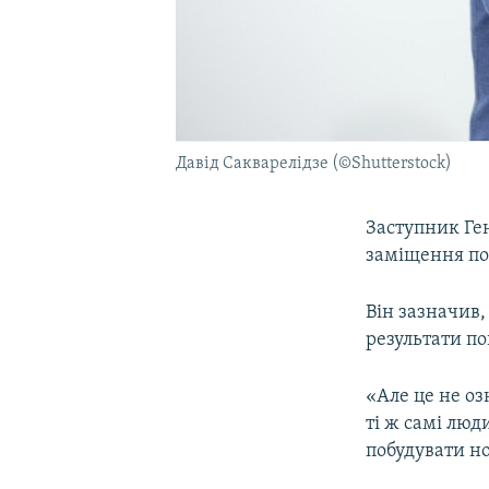
Давід Сакварелідзе (©Shutterstock)
Заступник Ге
заміщення по
Він зазначив,
результати п
«Але це не о
ті ж самі люд
побудувати но