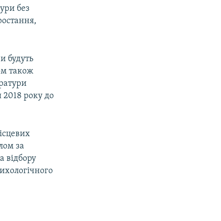
ури без
ростання,
ри будуть
ом також
уратури
я 2018 року до
ісцевих
лом за
а відбору
психологічного