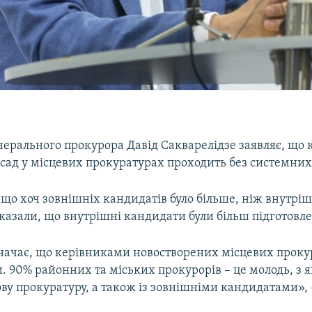
нерального прокурора Давід Сакварелідзе заявляє, що 
сад у місцевих прокуратурах проходить без системних 
 що хоч зовнішніх кандидатів було більше, ніж внутріш
оказали, що внутрішні кандидати були більш підготовл
значає, що керівниками новостворених місцевих проку
и. 90% районних та міських прокурорів – це молодь, з
ву прокуратуру, а також із зовнішніми кандидатами», –