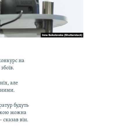
конкурс на
збоїв.
ніх, але
еними.
ратур будуть
 якою можна
 сказав він.