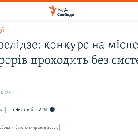
ІЇ
релідзе: конкурс на місц
рорів проходить без сис
15:29
ь
Читати без VPN
обода як бажане джерело в Google