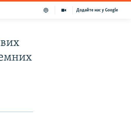
Додайте нас у Google
евих
темних