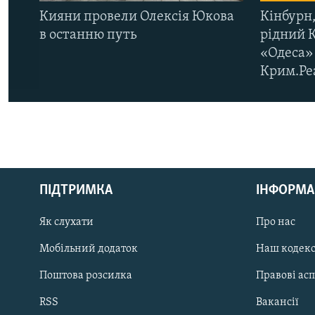
Кияни провели Олексія Юкова
Кінбурн,
в останню путь
рідний 
«Одеса» 
Крим.Ре
КРИМ РЕАЛІЇ
РУС
ПІДТРИМКА
ІНФОРМА
УКР
КТАТ
Як слухати
Про нас
Мобільний додаток
Наш кодек
ДОЛУЧАЙСЯ!
Поштова розсилка
Правові ас
RSS
Вакансії