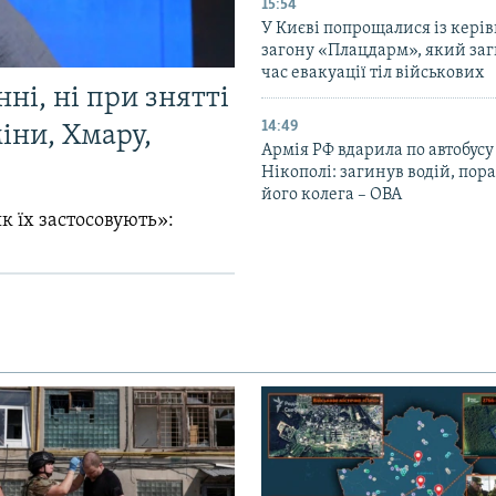
15:54
У Києві попрощалися із кері
загону «Плацдарм», який заг
час евакуації тіл військових
ні, ні при знятті
14:49
міни, Хмару,
Армія РФ вдарила по автобусу
Нікополі: загинув водій, по
його колега – ОВА
к їх застосовують»: