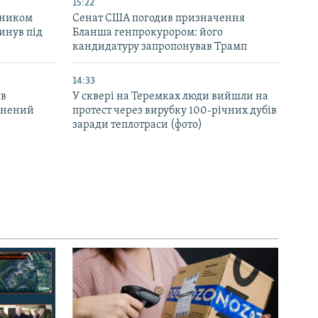
15:22
вником
Сенат США погодив призначення
инув під
Бланша генпрокурором: його
кандидатуру запропонував Трамп
14:33
 в
У сквері на Теремках люди вийшли на
ранений
протест через вирубку 100-річних дубів
заради теплотраси (фото)