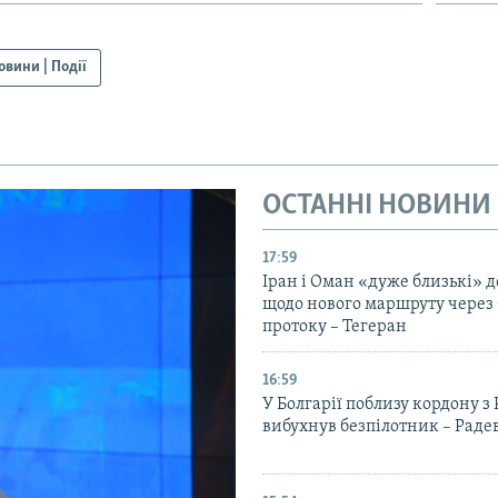
овини | Події
ОСТАННІ НОВИНИ
17:59
Іран і Оман «дуже близькі» д
щодо нового маршруту через
протоку – Тегеран
16:59
У Болгарії поблизу кордону з
вибухнув безпілотник – Раде