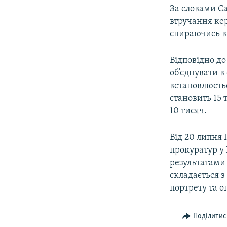
За словами Са
втручання кер
спираючись ви
Відповідно до
об’єднувати в
встановлюєтьс
становить 15 
10 тисяч.
Від 20 липня
прокуратур у 
результатами
складається з
портрету та о
Поділитис