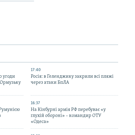
17:40
о угоди
Росія: в Геленджику закрили всі пляжі
 Ормузьку
через атаки БпЛА
16:37
 Румунією
На Кінбурні армія РФ перебуває «у
в
глухій обороні» – командир ОТУ
«Одеса»