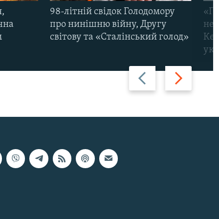
,
98-літній свідок Голодомору
«По
чна
про нинішню війну, Другу
неп
м
світову та «Сталінський голод»
Кер
укр
Назад
Вперед