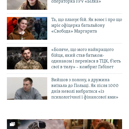
операторка FPV «Білка»
Та, що планує бій. Як воює і про що
мріє офіцерка батальйону
«Свобода» Маргарита
«Боляче, що мого найкращого
бійця, який став батьком-
одинаком і перевівся в ТЦК, б’ють
свої в тилу» – комбриг Габінет
Вийшов з полону, а дружина
виїхала до Польщі. Як після 1000
днів неволі вибратися «із
психологічної і фінансової ями»