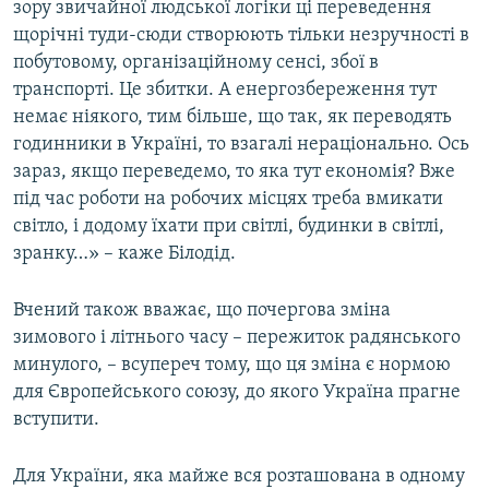
зору звичайної людської логіки ці переведення
щорічні туди-сюди створюють тільки незручності в
побутовому, організаційному сенсі, збої в
транспорті. Це збитки. А енергозбереження тут
немає ніякого, тим більше, що так, як переводять
годинники в Україні, то взагалі нераціонально. Ось
зараз, якщо переведемо, то яка тут економія? Вже
під час роботи на робочих місцях треба вмикати
світло, і додому їхати при світлі, будинки в світлі,
зранку…» – каже Білодід.
Вчений також вважає, що почергова зміна
зимового і літнього часу – пережиток радянського
минулого, – всупереч тому, що ця зміна є нормою
для Європейського союзу, до якого Україна прагне
вступити.
Для України, яка майже вся розташована в одному