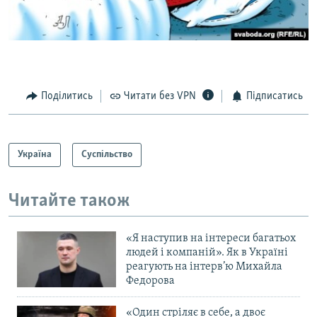
Поділитись
Читати без VPN
Підписатись
Україна
Суспільство
Читайте також
«Я наступив на інтереси багатьох
людей і компаній». Як в Україні
реагують на інтерв’ю Михайла
Федорова
«Один стріляє в себе, а двоє