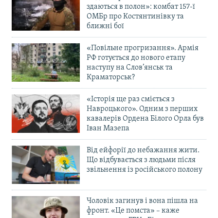
здаються в полон»: комбат 157-ї
ОМБр про Костянтинівку та
ближні бої
«Повільне прогризання». Армія
РФ готується до нового етапу
наступу на Слов’янськ та
Краматорськ?
«Історія ще раз сміється з
Навроцького». Одним з перших
кавалерів Ордена Білого Орла був
Іван Мазепа
Від ейфорії до небажання жити.
Що відбувається з людьми після
звільнення із російського полону
Чоловік загинув і вона пішла на
фронт. «Це помста» – каже