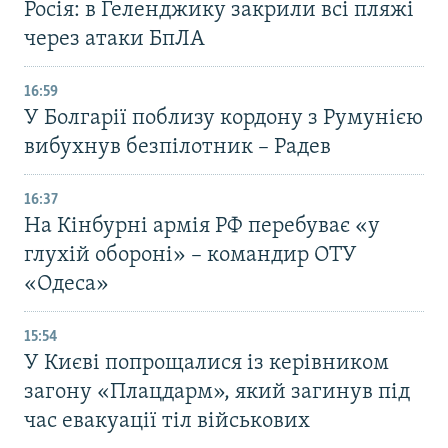
Росія: в Геленджику закрили всі пляжі
через атаки БпЛА
16:59
У Болгарії поблизу кордону з Румунією
вибухнув безпілотник – Радев
16:37
На Кінбурні армія РФ перебуває «у
глухій обороні» – командир ОТУ
«Одеса»
15:54
У Києві попрощалися із керівником
загону «Плацдарм», який загинув під
час евакуації тіл військових