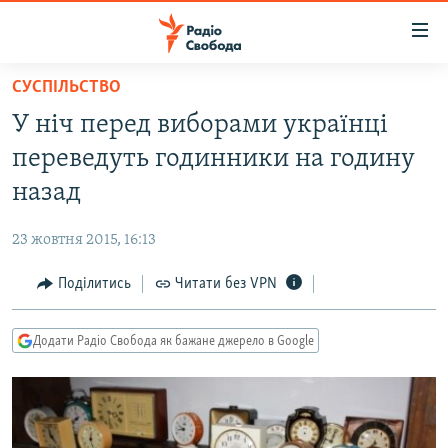
Доступність
посилання
Перейти
СУСПІЛЬСТВО
до
РАДІО СВОБОДА – 70 РОКІВ
У ніч перед виборами українці
основного
ВСЕ ЗА ДОБУ
матеріалу
переведуть годинники на годину
СТАТТІ
Перейти
назад
до
ВІЙНА
ПОЛІТИКА
основної
23 жовтня 2015, 16:13
РОСІЙСЬКА «ФІЛЬТРАЦІЯ»
ЕКОНОМІКА
навігації
Перейти
Поділитись
Читати без VPN
ДОНБАС.РЕАЛІЇ
СУСПІЛЬСТВО
до
КРИМ.РЕАЛІЇ
КУЛЬТУРА
пошуку
Додати Радіо Свобода як бажане джерело в Google
ТИ ЯК?
СПОРТ
СХЕМИ
УКРАЇНА
КИТАЙ.ВИКЛИКИ
СВІТ