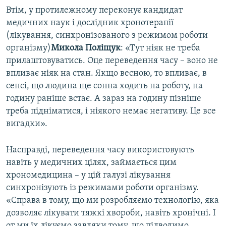
Втім, у протилежному переконує кандидат
медичних наук і дослідник хронотерапії
(лікування, синхронізованого з режимом роботи
організму)​
Микола Поліщук
: «Тут ніяк не треба
прилаштовуватись. Оце переведення часу – воно не
впливає ніяк на стан. Якщо весною, то впливає, в
сенсі, що людина ще сонна ходить на роботу, на
годину раніше встає. А зараз на годину пізніше
треба підніматися, і ніякого немає негативу. Це все
вигадки».
Насправді, переведення часу використовують
навіть у медичних цілях, займається цим
хрономедицина – у цій галузі лікування
синхронізують із режимами роботи організму.
«Справа в тому, що ми розробляємо технологію, яка
дозволяє лікувати тяжкі хвороби, навіть хронічні. І
от ми їх лікуємо завдяки тому, що підводимо,