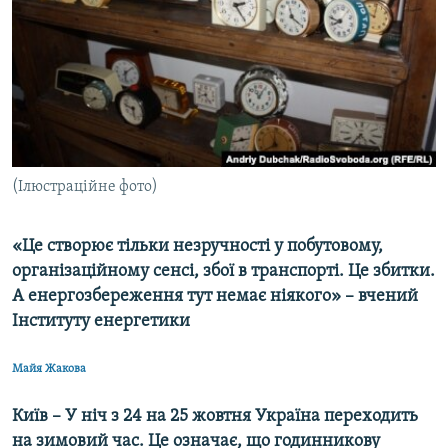
МУЛЬТИМЕДІА
ФОТО
СПЕЦПРОЄКТИ
ПОДКАСТИ
КРИМ РЕАЛІЇ
(Ілюстраційне фото)
РУС
УКР
«Це створює тільки незручності у побутовому,
організаційному сенсі, збої в транспорті. Це збитки.
КТАТ
А енергозбереження тут немає ніякого» – вчений
Інституту енергетики
ДОЛУЧАЙСЯ!
Майя Жакова
Київ – У ніч з 24 на 25 жовтня Україна переходить
на зимовий час. Це означає, що годинникову