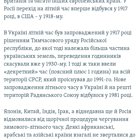
Британія та багато інших європейських країн. У
Росії перехід на літній час вперше відбувся у 1917
році, в США – у 1918-му.
В Україні літній час був запроваджений у 1917 році
рішенням Тимчасового уряду Російської
республіки, до якої тоді належала більша частина
українських земель, переведення годинників
скасували вже у 1930-му. І тоді ж таки ввели
«декретний» час (поясний плюс 1 година) на всій
території СРСР, який проіснував до 1991-го. Нове
запровадження літнього часу в Україні й на решті
територій Радянського Союзу відбулося у 1981 році.
Японія, Китай, Індія, Ірак, а віднедавна ще й Росія
відмовилися від щорічної процедури чергування
зимового-літнього часу. Деякі африканські,
арабські та азійські країни взагалі не зверталися до