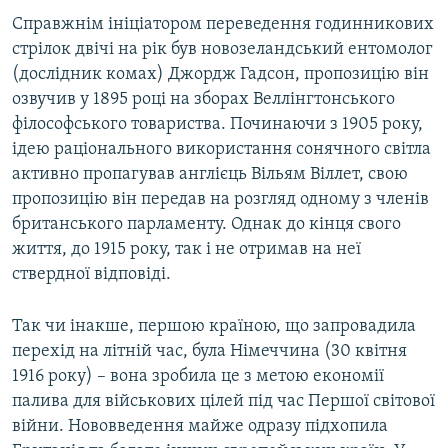
Справжнім ініціатором переведення годинникових
стрілок двічі на рік був новозеландський ентомолог
(дослідник комах) Джордж Гадсон, пропозицію він
озвучив у 1895 році на зборах Веллінгтонського
філософського товариства. Починаючи з 1905 року,
ідею раціонального використання сонячного світла
активно пропагував англієць Вільям Віллет, свою
пропозицію він передав на розгляд одному з членів
британського парламенту. Однак до кінця свого
життя, до 1915 року, так і не отримав на неї
ствердної відповіді.
Так чи інакше, першою країною, що запровадила
перехід на літній час, була Німеччина (30 квітня
1916 року) – вона зробила це з метою економії
палива для військових цілей під час Першої світової
війни. Нововведення майже одразу підхопила