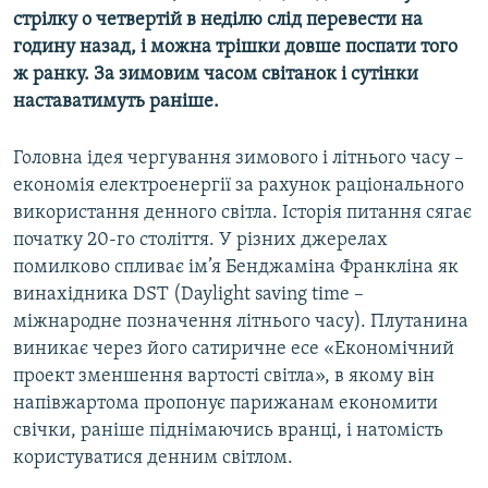
стрілку о четвертій в неділю слід перевести на
Усі сайти RFE/RL
годину назад, і можна трішки довше поспати того
ж ранку. За зимовим часом світанок і сутінки
наставатимуть раніше.
Головна ідея чергування зимового і літнього часу –
економія електроенергії за рахунок раціонального
використання денного світла. Історія питання сягає
початку 20-го століття. У різних джерелах
помилково спливає ім’я Бенджаміна Франкліна як
винахідника DST (Daylight saving time –
міжнародне позначення літнього часу). Плутанина
виникає через його сатиричне есе «Економічний
проект зменшення вартості світла», в якому він
напівжартома пропонує парижанам економити
свічки, раніше піднімаючись вранці, і натомість
користуватися денним світлом.