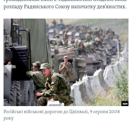
розпаду Радянського Союзу напочатку дев’яностих.
Російські військові дорогою до Цхінвалі, 9 серпня 2008
року