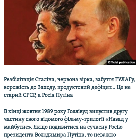
МУЛЬТИМЕДІА
ФОТО
СПЕЦПРОЄКТИ
ПОДКАСТИ
КРИМ РЕАЛІЇ
РУС
УКР
Реабілітація Сталіна, червона зірка, забуття ГУЛАГу,
КТАТ
ворожість до Заходу, продуктовий дефіцит… Це не
старий СРСР, а Росія Путіна
ДОЛУЧАЙСЯ!
В кінці жовтня 1989 року Голлівуд випустив другу
частину свого відомого фільму-трилогії «Назад у
майбутнє». Якщо подивитися на сучасну Росію
президента Володимира Путіна, то неважко