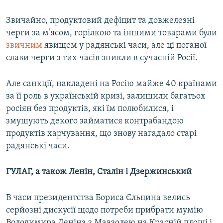
Звичайно, продуктовий дефіцит та довжелезні
черги за м’ясом, горілкою та іншими товарами були
звичним
явищем у радянські часи, але ці поганої
слави черги з тих часів зникли в сучасній Росії.
Але санкції, накладені на Росію майже 40 країнами
за її роль в українській кризі, залишили багатьох
росіян без продуктів, які їм полюбилися, і
змушують декого займатися контрабандою
продуктів харчування, що знову нагадало старі
радянські часи.
ГУЛАГ, а також Ленін, Сталін і Дзержинський
В часи президентства Бориса Єльцина велись
серйозні дискусії щодо потреби прибрати мумію
Володимира Леніна з Мавзолею на Красній площі і