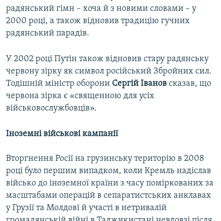
радянський гімн – хоча й з новими словами – у
2000 році, а також відновив традицію гучних
радянський парадів.
У 2002 році Путін також відновив стару радянську
червону зірку як символ російський Збройних сил.
Тодішній міністр оборони
Сергій Іванов
сказав, що
червона зірка є «священною для усіх
військовослужбовців».
Іноземні військові кампанії
Вторгнення Росії на грузинську територію в 2008
році було першим випадком, коли Кремль надіслав
військо до іноземної країни з часу поміркованих за
масштабами операцій в сепаратистських анклавах
у Грузії та Молдові й участі в нетривалій
громадянській війні в Таджикистані невдовзі після