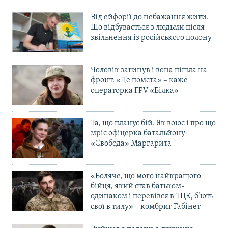
Від ейфорії до небажання жити.
Що відбувається з людьми після
звільнення із російського полону
Чоловік загинув і вона пішла на
фронт. «Це помста» – каже
операторка FPV «Білка»
Та, що планує бій. Як воює і про що
мріє офіцерка батальйону
«Свобода» Маргарита
«Боляче, що мого найкращого
бійця, який став батьком-
одинаком і перевівся в ТЦК, б’ють
свої в тилу» – комбриг Габінет