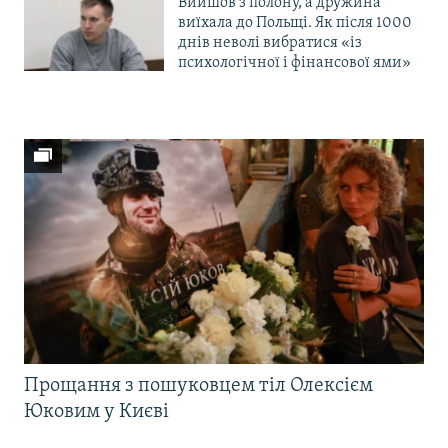
Вийшов з полону, а дружина
виїхала до Польщі. Як після 1000
днів неволі вибратися «із
психологічної і фінансової ями»
Прощання з пошуковцем тіл Олексієм
Юковим у Києві