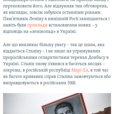
перепоховати його. Але відлуннях тих обговорень,
як виглядає, зовсім забулося останніми роками.
Пам’ятники Леніну в нинішній Росії захищаються і
навіть були
приклади
встановлення нових – у
відповідь на «ленінопад» в Україні.
Але що викликає більшу увагу – так це шана, яка
віддається Сталіну – і не лише на утримуваних
проросійськими сепаратистами теренах Донбасу в
Україні. Сталін знову з’явився в багатьох місцях –
зокрема, в російській республіці
Марі-Ел
, в той час
як багато кривавих справ Сталіна замовчуються або
виправдовуються в російських ЗМІ.