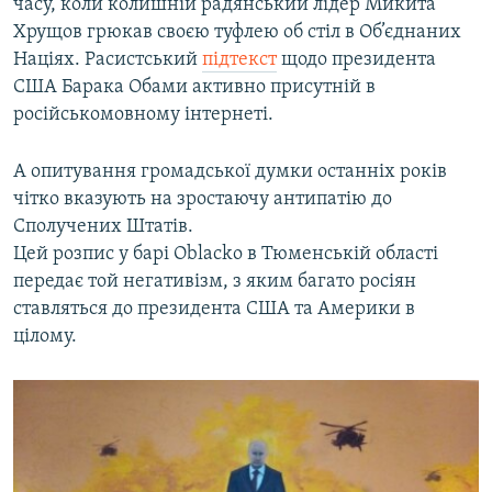
часу, коли колишній радянський лідер Микита
Хрущов грюкав своєю туфлею об стіл в Об’єднаних
Націях. Расистський
підтекст
щодо президента
США Барака Обами активно присутній в
російськомовному інтернеті.
А опитування громадської думки останніх років
чітко вказують на зростаючу антипатію до
Сполучених Штатів.
Цей розпис у барі Oblacko в Тюменській області
передає той негативізм, з яким багато росіян
ставляться до президента США та Америки в
цілому.​