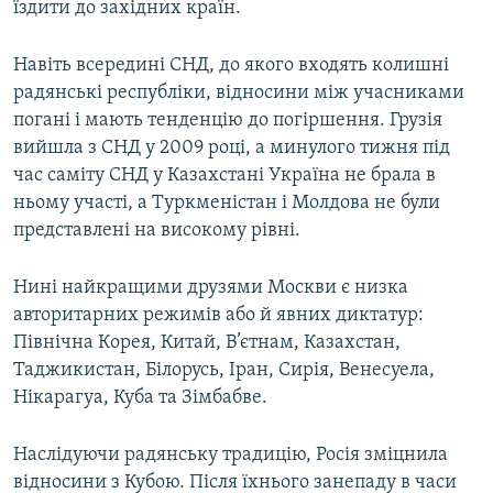
їздити до західних країн.
Навіть всередині СНД, до якого входять колишні
радянські республіки, відносини між учасниками
погані і мають тенденцію до погіршення. Грузія
вийшла з СНД у 2009 році, а минулого тижня під
час саміту СНД у Казахстані Україна не брала в
ньому участі, а Туркменістан і Молдова не були
представлені на високому рівні.
Нині найкращими друзями Москви є низка
авторитарних режимів або й явних диктатур:
Північна Корея, Китай, В’єтнам, Казахстан,
Таджикистан, Білорусь, Іран, Сирія, Венесуела,
Нікарагуа, Куба та Зімбабве.
Наслідуючи радянську традицію, Росія зміцнила
відносини з Кубою. Після їхнього занепаду в часи