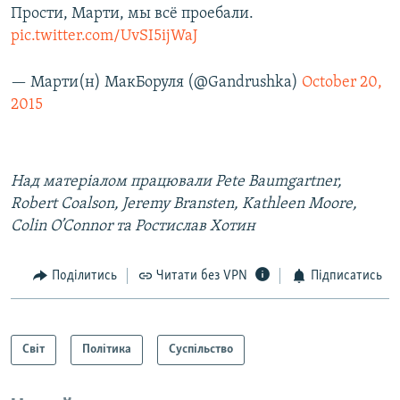
Прости, Марти, мы всё проебали.
pic.twitter.com/UvSI5ijWaJ
— Марти(н) МакБоруля (@Gandrushka)
October 20,
2015
Над матеріалом працювали Pete Baumgartner,
Robert Coalson, Jeremy Bransten, Kathleen Moore,
Colin O’Connor та Ростислав Хотин
Поділитись
Читати без VPN
Підписатись
Світ
Політика
Суспільство