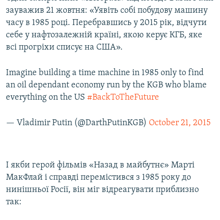
зауважив 21 жовтня: «Уявіть собі побудову машину
часу в 1985 році. Перебравшись у 2015 рік, відчути
себе у нафтозалежній країні, якою керує КГБ, яке
всі прогріхи списує на США».
Imagine building a time machine in 1985 only to find
an oil dependant economy run by the KGB who blame
everything on the US
#BackToTheFuture
— Vladimir Putin (@DarthPutinKGB)
October 21, 2015
І якби герой фільмів «Назад в майбутнє» Марті
МакФлай і справді перемістився з 1985 року до
нинішньої Росії, він міг відреагувати приблизно
так: