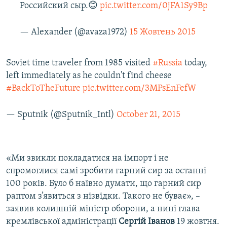
Российский сыр.😊
pic.twitter.com/0jFA1Sy9Bp
— Alexander (@avaza1972)
15 Жовтень 2015
Soviet time traveler from 1985 visited
#Russia
today,
left immediately as he couldn't find cheese
#BackToTheFuture
pic.twitter.com/3MPsEnFefW
— Sputnik (@Sputnik_Intl)
October 21, 2015
«Ми звикли покладатися на імпорт і не
спромоглися самі зробити гарний сир за останні
100 років. Було б наївно думати, що гарний сир
раптом з’явиться з нізвідки. Такого не буває», –
заявив колишній міністр оборони, а нині глава
кремлівської адміністрації
Сергій Іванов
19 жовтня.