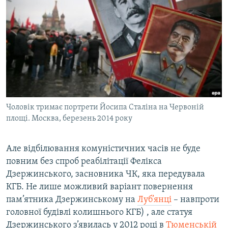
Чоловік тримає портрети Йосипа Сталіна на Червоній
площі. Москва, березень 2014 року
Але відбілювання комуністичних часів не буде
повним без спроб реабілітації Фелікса
Дзержинського, засновника ЧК, яка передувала
КГБ. Не лише можливий варіант повернення
пам’ятника Дзержинському на
Луб’янці
– навпроти
головної будівлі колишнього КГБ) , але статуя
Дзержинського з’явилась у 2012 році в
Тюменській