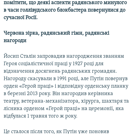
помітити, що деякі аспекти радянського минулого
Усі сайти RFE/RL
в часи голлівудського блокбастера повернулися до
сучасної Росії.
Червона зірка, радянський гімн, радянські
нагороди
Йосип Сталін запровадив нагородження званням
Героя соціалістичної праці у 1927 році для
відзначення досягнень радянських громадян.
Нагороду скасували в 1991 році, але Путін повернув
орден «Герой праці» і відповідну орденську планку
в березні 2013 року. Він нагородив керівника
театру, ветерана-механізатора, хірурга, шахтаря та
лісника орденом «Герой праці» на церемонії, яка
відбулася 1 травня того ж року.
Це сталося після того, як Путін уже поновив