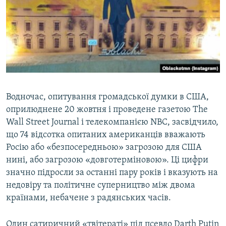
Водночас, опитування громадської думки в США,
оприлюднене 20 жовтня і проведене газетою The
Wall Street Journal і телекомпанією NBC, засвідчило,
що 74 відсотка опитаних американців вважають
Росію або «безпосередньою» загрозою для США
нині, або загрозою «довготерміновою». Ці цифри
значно підросли за останні пару років і вказують на
недовіру та політичне суперництво між двома
країнами, небачене з радянських часів.
Один сатиричний «твітераті» під псевдо Darth Putin