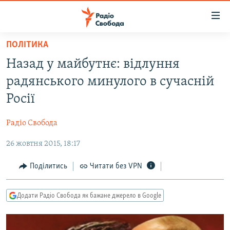
Доступність
посилання
Перейти
ПОЛІТИКА
до
РАДІО СВОБОДА – 70 РОКІВ
Назад у майбутнє: відлуння
основного
ВСЕ ЗА ДОБУ
матеріалу
радянського минулого в сучасній
СТАТТІ
Перейти
Росії
до
ВІЙНА
ПОЛІТИКА
основної
Радіо Свобода
РОСІЙСЬКА «ФІЛЬТРАЦІЯ»
ЕКОНОМІКА
навігації
Перейти
26 жовтня 2015, 18:17
ДОНБАС.РЕАЛІЇ
СУСПІЛЬСТВО
до
КРИМ.РЕАЛІЇ
КУЛЬТУРА
Поділитись
Читати без VPN
пошуку
ТИ ЯК?
СПОРТ
Додати Радіо Свобода як бажане джерело в Google
СХЕМИ
УКРАЇНА
КИТАЙ.ВИКЛИКИ
СВІТ