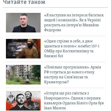
Читайте також
«Я наступив на інтереси багатьох
людей і компаній». Як в Україні
реагують на інтерв’ю Михайла
Федорова
«Один стріляє в себе, а двоє
здаються в полон»: комбат 157-ї
ОМБр про Костянтинівку та
ближні бої
«Повільне прогризання». Армія
РФ готується до нового етапу
наступу на Слов’янськ та
Краматорськ?
«Історія ще раз сміється з
Навроцького». Одним з перших
кавалерів Ордена Білого Орла був
Іван Мазепа