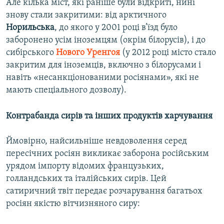
Але кілька міст, які раніше були відкриті, нині
знову стали закритими: від арктичного
Норильська
, до якого у 2001 році в’їзд було
заборонено усім іноземцям (окрім білорусів), і до
сибірського
Нового Уренгоя
(у 2012 році місто стало
закритим для іноземців, включно з білорусами і
навіть «несанкціонованими росіянами», які не
мають спеціального дозволу).
Контрабанда сирів та інших продуктів харчування
Ймовірно, найсильніше невдоволення серед
пересічних росіян викликає заборона російським
урядом імпорту відомих французьких,
голландських та італійських сирів. Цей
сатиричний твіт передає розчарування багатьох
росіян якістю вітчизняного сиру: