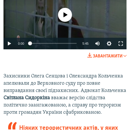
No media source currently available
0:00
5:45
ЗАВАНТАЖИТИ
Захисники Олега Сенцова і Олександра Кольченка
апелювали до Верховного суду про повне
виправдання своєї підзахисних. Адвокат Кольченка
Світлана Сидоркіна
вважає версію слідства
політично заангажованою, а справу про тероризм
проти громадян України сфабрикованою.
Ніяких терористичних актів, у яких