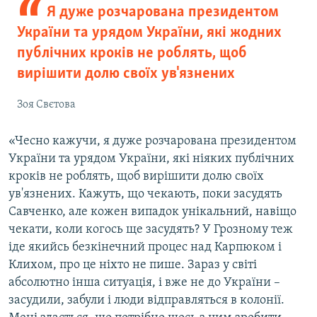
Я дуже розчарована президентом
України та урядом України, які жодних
публічних кроків не роблять, щоб
вирішити долю своїх ув'язнених
Зоя Свєтова
«Чесно кажучи, я дуже розчарована президентом
України та урядом України, які ніяких публічних
кроків не роблять, щоб вирішити долю своїх
ув'язнених. Кажуть, що чекають, поки засудять
Савченко, але кожен випадок унікальний, навіщо
чекати, коли когось ще засудять? У Грозному теж
іде якийсь безкінечний процес над Карпюком і
Клихом, про це ніхто не пише. Зараз у світі
абсолютно інша ситуація, і вже не до України –
засудили, забули і люди відправляться в колонії.