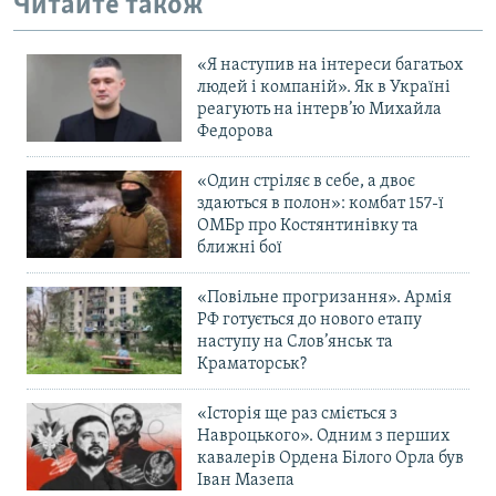
Читайте також
«Я наступив на інтереси багатьох
людей і компаній». Як в Україні
реагують на інтерв’ю Михайла
Федорова
«Один стріляє в себе, а двоє
здаються в полон»: комбат 157-ї
ОМБр про Костянтинівку та
ближні бої
«Повільне прогризання». Армія
РФ готується до нового етапу
наступу на Слов’янськ та
Краматорськ?
«Історія ще раз сміється з
Навроцького». Одним з перших
кавалерів Ордена Білого Орла був
Іван Мазепа