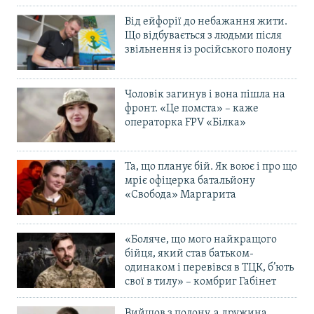
Від ейфорії до небажання жити.
Що відбувається з людьми після
звільнення із російського полону
Чоловік загинув і вона пішла на
фронт. «Це помста» – каже
операторка FPV «Білка»
Та, що планує бій. Як воює і про що
мріє офіцерка батальйону
«Свобода» Маргарита
«Боляче, що мого найкращого
бійця, який став батьком-
одинаком і перевівся в ТЦК, б’ють
свої в тилу» – комбриг Габінет
Вийшов з полону, а дружина