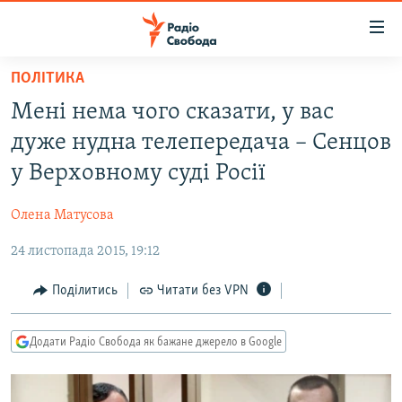
Доступність
посилання
Перейти
ПОЛІТИКА
до
РАДІО СВОБОДА – 70 РОКІВ
Мені нема чого сказати, у вас
основного
ВСЕ ЗА ДОБУ
матеріалу
дуже нудна телепередача – Сенцов
СТАТТІ
Перейти
у Верховному суді Росії
до
ВІЙНА
ПОЛІТИКА
основної
Олена Матусова
РОСІЙСЬКА «ФІЛЬТРАЦІЯ»
ЕКОНОМІКА
навігації
Перейти
24 листопада 2015, 19:12
ДОНБАС.РЕАЛІЇ
СУСПІЛЬСТВО
до
КРИМ.РЕАЛІЇ
КУЛЬТУРА
Поділитись
Читати без VPN
пошуку
ТИ ЯК?
СПОРТ
Додати Радіо Свобода як бажане джерело в Google
СХЕМИ
УКРАЇНА
КИТАЙ.ВИКЛИКИ
СВІТ