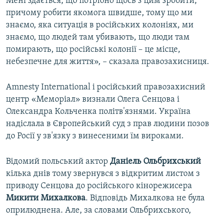
Мені здається, що потрібно щось з цим зробити,
причому робити якомога швидше, тому що ми
знаємо, яка ситуація в російських колоніях, ми
знаємо, що людей там убивають, що люди там
помирають, що російські колонії – це місце,
небезпечне для життя», – сказала правозахисниця.
Amnesty International і російський правозахисний
центр «Меморіал» визнали Олега Сенцова і
Олександра Кольченка політв'язнями. Україна
надіслала в Європейський суд з прав людини позов
до Росії у зв'язку з винесеними їм вироками.
Відомий польський актор
Даніель Ольбрихський
кілька днів тому звернувся з відкритим листом з
приводу Сенцова до російського кінорежисера
Микити Михалкова
. Відповідь Михалкова не була
оприлюднена. Але, за словами Ольбрихського,