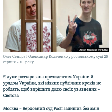
МУЛЬТИМЕДІА
ФОТО
СПЕЦПРОЄКТИ
ПОДКАСТИ
КРИМ РЕАЛІЇ
РУС
Олег Сенцов і Олександр Кольченко у ростовському суді 25
УКР
серпня 2015 року
КТАТ
Я дуже розчарована президентом України й
ДОЛУЧАЙСЯ!
урядом України, які ніяких публічних кроків не
роблять, щоб вирішити долю своїх ув'язнених –
Свєтова
Москва – Верховний суд Росії залишив без змін