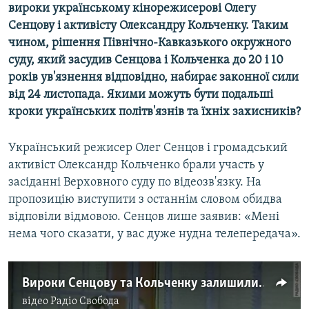
вироки українському кінорежисерові Олегу
Усі сайти RFE/RL
Сенцову і активісту Олександру Кольченку. Таким
чином, рішення Північно-Кавказького окружного
суду, який засудив Сенцова і Кольченка до 20 і 10
років ув'язнення відповідно, набирає законної сили
від 24 листопада. Якими можуть бути подальші
кроки українських політв'язнів та їхніх захисників?
Український режисер Олег Сенцов і громадський
активіст Олександр Кольченко брали участь у
засіданні Верховного суду по відеозв'язку. На
пропозицію виступити з останнім словом обидва
відповіли відмовою. Сенцов лише заявив: «Мені
нема чого сказати, у вас дуже нудна телепередача».
Вироки Сенцову та Кольченку залишили без змін. Адвокати підуть далі (відео)
відео
Радіо Свобода