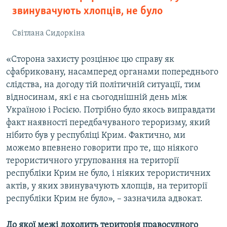
звинувачують хлопців, не було
Світлана Сидоркіна
«Сторона захисту розцінює цю справу як
сфабриковану, насамперед органами попереднього
слідства, на догоду тій політичній ситуації, тим
відносинам, які є на сьогоднішній день між
Україною і Росією. Потрібно було якось виправдати
факт наявності передбачуваного тероризму, який
нібито був у республіці Крим. Фактично, ми
можемо впевнено говорити про те, що ніякого
терористичного угруповання на території
республіки Крим не було, і ніяких терористичних
актів, у яких звинувачують хлопців, на території
республіки Крим не було», – зазначила адвокат.
До
якої межі
доходить територія правосудного