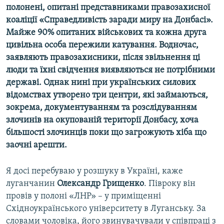
полонені, опитані представниками правозахисної
Усі сайти RFE/RL
коаліції «Справедливість заради миру на Донбасі».
Майже 90% опитаних військових та кожна друга
цивільна особа пережили катування. Водночас,
заявляють правозахисники, після звільнення ці
люди та їхні свідчення виявляються не потрібними
державі. Однак нині при українських силових
відомствах утворено три центри, які займаються,
зокрема, документуванням та розслідуванням
злочинів на окупованій території Донбасу, хоча
більшості злочинців поки що загрожують хіба що
заочні арешти.
Я досі перебуваю у розшуку в Україні, каже
луганчанин
Олександр Грищенко
. Півроку він
провів у полоні «ЛНР» – у приміщенні
Східноукраїнського університету в Луганську. За
словами чоловіка, його звинувачували у співпраці з