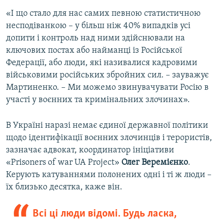
«І що стало для нас самих певною статистичною
несподіванкою – у більш ніж 40% випадків усі
допити і контроль над ними здійснювали на
ключових постах або найманці із Російської
Федерації, або люди, які називалися кадровими
військовими російських збройних сил. – зауважує
Мартиненко. – Ми можемо звинувачувати Росію в
участі у воєнних та кримінальних злочинах».
В Україні наразі немає єдиної державної політики
щодо ідентифікації воєнних злочинців і терористів,
зазначає адвокат, координатор ініціативи
«Prisoners of war UA Project»
Олег Веремієнко
.
Керують катуваннями полонених одні і ті ж люди –
їх близько десятка, каже він.
Всі ці люди відомі. Будь ласка,