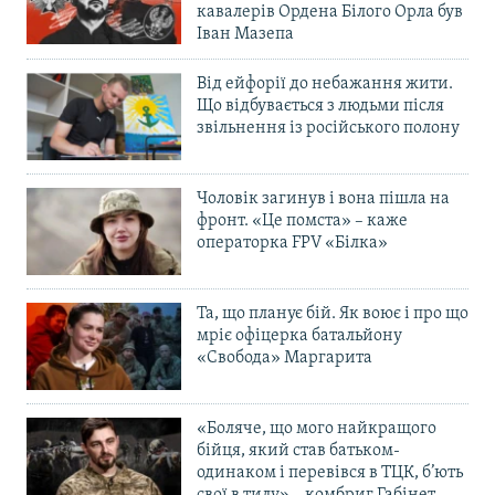
кавалерів Ордена Білого Орла був
Іван Мазепа
Від ейфорії до небажання жити.
Що відбувається з людьми після
звільнення із російського полону
Чоловік загинув і вона пішла на
фронт. «Це помста» – каже
операторка FPV «Білка»
Та, що планує бій. Як воює і про що
мріє офіцерка батальйону
«Свобода» Маргарита
«Боляче, що мого найкращого
бійця, який став батьком-
одинаком і перевівся в ТЦК, б’ють
свої в тилу» – комбриг Габінет