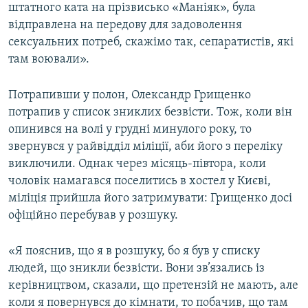
штатного ката на прізвисько «Маніяк», була
відправлена на передову для задоволення
сексуальних потреб, скажімо так, сепаратистів, які
там воювали».
Потрапивши у полон, Олександр Грищенко
потрапив у список зниклих безвісти. Тож, коли він
опинився на волі у грудні минулого року, то
звернувся у райвідділ міліції, аби його з переліку
виключили. Однак через місяць-півтора, коли
чоловік намагався поселитись в хостел у Києві,
міліція прийшла його затримувати: Грищенко досі
офіційно перебував у розшуку.
«Я пояснив, що я в розшуку, бо я був у списку
людей, що зникли безвісти. Вони зв’язались із
керівництвом, сказали, що претензій не мають, але
коли я повернувся до кімнати, то побачив, що там