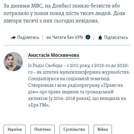
За даними МВС, на Донбасі зникло безвісти або
потрапило у полон понад шість тисяч людей. Доля
півтори тисячі з них сьогодні невідома.
Поділитись
Читати без VPN
Підписатись
Анастасія Москвичова
Із Радіо Свобода – з 2011 року, з 2013-го до 2020-
го – як штатна мультиплатформна журналістка.
Спеціалізуюся на соціальній тематиці.
Створювала і вела радіопрограму «Право на
дію» про права людини та громадський
активізм (у 2016–2018 роках), що виходила на
«Ера FM».
Україна
Політика
Суспільство
Війна