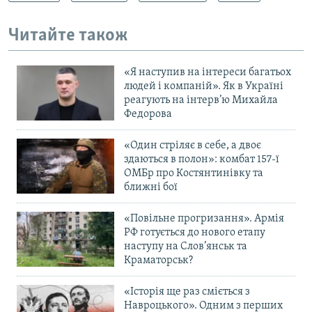
Читайте також
«Я наступив на інтереси багатьох
людей і компаній». Як в Україні
реагують на інтерв’ю Михайла
Федорова
«Один стріляє в себе, а двоє
здаються в полон»: комбат 157-ї
ОМБр про Костянтинівку та
ближні бої
«Повільне прогризання». Армія
РФ готується до нового етапу
наступу на Слов’янськ та
Краматорськ?
«Історія ще раз сміється з
Навроцького». Одним з перших