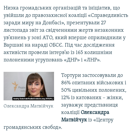
Низка громадських організацій та ініціатив, що
увійшли до правозахисної коаліції «Справедливість
заради миру на Донбасі», презентували 27
листопада звіт за свідченнями жертв незаконних
ув’язнень у зоні АТО, який вперше оприлюднили у
Варшаві на нараді ОБСЄ. Під час дослідження
активісти провели інтерв’ю із 165 колишніми
полоненими угруповань «ДНР» і «ЛНР».
Тортури застосовували до
86% опитаних військових і
50% цивільних полонених,
12% із катованих – жінки,
зауважує представниця
Олександра Матвійчук
коаліції
Олександра
Матвійчук
із «Центру
громадянських свобод».