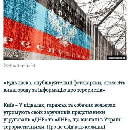
МУЛЬТИМЕДІА
ФОТО
СПЕЦПРОЄКТИ
ПОДКАСТИ
КРИМ РЕАЛІЇ
РУС
(©Shutterstock)
УКР
КТАТ
«Будь ласка, опублікуйте їхні фотокартки, оголосіть
винагороду за інформацію про терористів»
ДОЛУЧАЙСЯ!
Київ – У підвалах, гаражах та собачих вольєрах
утримують своїх заручників представники
угруповань «ДНР» та «ЛНР», що визнані в Україні
терористичними. Про це свідчать колишні