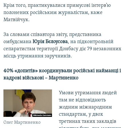
Крім того, практикувалися примусові інтерв’ю
полонених російським журналістам, каже
Матвійчук.
За словами співавтора звіту, представника
омбудсмана
Юрія Бєлоусова
, на підконтрольній
сепаратистам території Донбасу діє 79 незаконних
місць утримання заручників.
40% «допитів» координували російські найманці і
кадрові військові – Мартиненко
Умови утримання людей
там не відповідають
жодним міжнародним
стандартам, у двох
третинах таких закладів
Олег Мартиненко