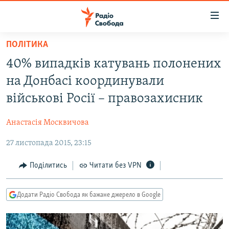
Доступність
посилання
Перейти
ПОЛІТИКА
до
РАДІО СВОБОДА – 70 РОКІВ
40% випадків катувань полонених
основного
ВСЕ ЗА ДОБУ
матеріалу
на Донбасі координували
СТАТТІ
Перейти
військові Росії – правозахисник
до
ВІЙНА
ПОЛІТИКА
основної
Анастасія Москвичова
РОСІЙСЬКА «ФІЛЬТРАЦІЯ»
ЕКОНОМІКА
навігації
Перейти
27 листопада 2015, 23:15
ДОНБАС.РЕАЛІЇ
СУСПІЛЬСТВО
до
КРИМ.РЕАЛІЇ
КУЛЬТУРА
Поділитись
Читати без VPN
пошуку
ТИ ЯК?
СПОРТ
Додати Радіо Свобода як бажане джерело в Google
СХЕМИ
УКРАЇНА
КИТАЙ.ВИКЛИКИ
СВІТ