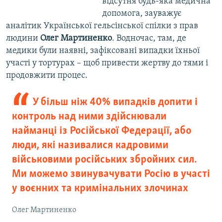
відсутня будь-яка медична
допомога, зауважує
аналітик Української гельсінської спілки з прав
людини
Олег Мартиненко
. Водночас, там, де
медики були наявні, зафіксовані випадки їхньої
участі у тортурах – щоб привести жертву до тями і
продовжити процес.
У більш ніж 40% випадків допити і
контроль над ними здійснювали
найманці із Російської Федерації, або
люди, які називалися кадровими
військовими російських збройних сил.
Ми можемо звинувачувати Росію в участі
у воєнних та кримінальних злочинах
Олег Мартиненко