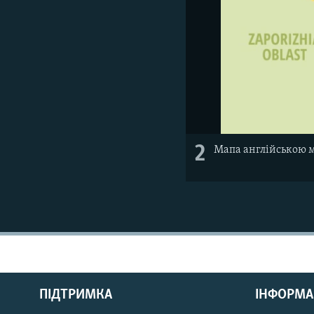
2
Мапа англійською 
КРИМ РЕАЛІЇ
РУС
ПІДТРИМКА
ІНФОРМА
УКР