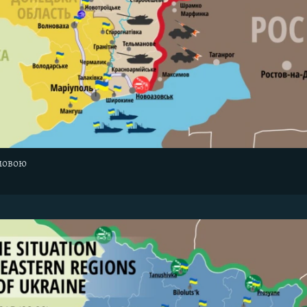
мовою