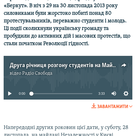
«Беркут». В ніч з 29 на 30 листопада 2013 року
силовиками були жорстоко побиті понад 80
Усі сайти RFE/RL
протестувальників, переважно студенти і молодь.
Ці події сколихнули українську громаду та
пробудили до активних дій і масових протестів, що
стали початком Революції гідності.
Друга річниця розгону студентів на Майдані – злочин без кари
відео
Радіо Свобода
No media source currently available
0:00
3:33
ЗАВАНТАЖИТИ
Напередодні других роковин цієї дати, у суботу, 28
листопада, на майдані Незалежності у Києві