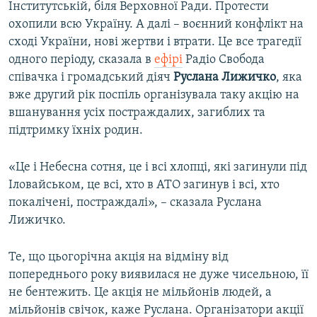
Інститутській, біля Верховної Ради. Протести
охопили всю Україну. А далі – воєнний конфлікт на
сході України, нові жертви і втрати. Це все трагедії
одного періоду, сказала в
ефірі
Радіо Свобода
співачка і громадський діяч
Руслана Лижичко
, яка
вже другий рік поспіль організувала таку акцію на
вшанування усіх постраждалих, загиблих та
підтримку їхніх родин.
«Це і Небесна сотня, це і всі хлопці, які загинули під
Іловайськом, це всі, хто в АТО загинув і всі, хто
покалічені, постраждалі», – сказала Руслана
Лижичко.
Те, що цьогорічна акція на відміну від
попереднього року виявилася не дуже чисельною, її
не бентежить. Це акція не мільйонів людей, а
мільйонів свічок, каже Руслана. Організатори акції