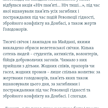
відбулася акція «Ніч пам’яті… Ніч тиші…», під час
якої вшанували пам’ять усіх загиблих і
постраждалих під час подій Революції гідності,
збройного конфлікту на Донбасі, а також жертв
Голодоморів.
Тисячі свічок і лампадок на Майдані, якими
викладено обриси велетенської свічки. Кілька
сотень людей – студентів, активістів, волонтерів,
бійців добровольчих загонів. Чимало з них
прийшли з дітьми. Жодних співів, прапорів чи
гасел, жодних промов – лише спільна молитва: за
жертвами голодоморів, пам’ять яких також
вшановували цього дня, за загиблими і
постраждалими під час Революції гідності та
збройного конфлікту на Донбасі. І спогади.