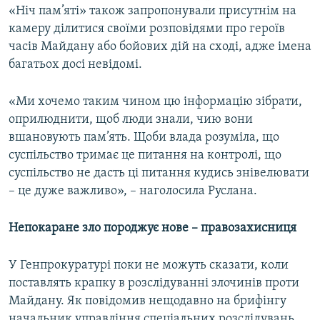
«Ніч пам’яті» також запропонували присутнім на
камеру ділитися своїми розповідями про героїв
часів Майдану або бойових дій на сході, адже імена
багатьох досі невідомі.
«Ми хочемо таким чином цю інформацію зібрати,
оприлюднити, щоб люди знали, чию вони
вшановують пам’ять. Щоби влада розуміла, що
суспільство тримає це питання на контролі, що
суспільство не дасть ці питання кудись знівелювати
– це дуже важливо», – наголосила Руслана.
Непокаране зло породжує нове – правозахисниця
У Генпрокуратурі поки не можуть сказати, коли
поставлять крапку в розслідуванні злочинів проти
Майдану. Як повідомив нещодавно на брифінгу
начальник управління спеціальних розслідувань