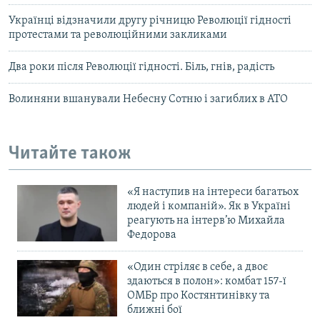
Українці відзначили другу річницю Революції гідності
протестами та революційними закликами
Два роки після Революції гідності. Біль, гнів, радість
Волиняни вшанували Небесну Сотню і загиблих в АТО
Читайте також
«Я наступив на інтереси багатьох
людей і компаній». Як в Україні
реагують на інтерв’ю Михайла
Федорова
«Один стріляє в себе, а двоє
здаються в полон»: комбат 157-ї
ОМБр про Костянтинівку та
ближні бої