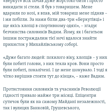
«Беркут» всіх почав дуже жорстоко бити і просто
викидати зі стели. Я був з товаришем. Мене
вдарили по нозі, я впав, мій товариш мене підняв –
і ми побігли. За нами бігли два-три «Беркутівці» і
ще якісь хлопці в спортивному одязі», – згадує
безчинства силовиків Вадим. Йому, як і багатьом
іншим постраждалим тієї ночі вдалося знайти
прихисток у Михайлівському соборі.
«Дуже багато людей: похилого віку, хлопців – у них
були побиті голови, з них текла кров. Вони просто
були побиті, покалічені. І це мене шокувало. І тоді я
чітко вирішив стояти тут до кінця», – каже Вадим.
Протистояння силовиків та учасників Революції
гідності тривало майже три місяці. Епіцентри
сутичок були як на самому Майдані незалежності,
так і вулицях Банковій, Грушевського,