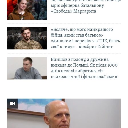
Та, що планує бій. Як воює і про що
мріє офіцерка батальйону
«Свобода» Маргарита
«Боляче, що мого найкращого
бійця, який став батьком-
одинаком і перевівся в ТЦК, б’ють
свої в тилу» – комбриг Габінет
Вийшов з полону, а дружина
виїхала до Польщі. Як після 1000
днів неволі вибратися «із
психологічної і фінансової ями»