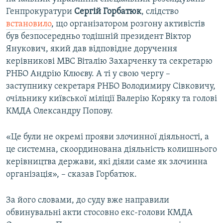
Генпрокуратури
Сергій Горбатюк
, слідство
встановило
, що організатором розгону активістів
був безпосередньо тодішній президент Віктор
Янукович, який дав відповідне доручення
керівникові МВС Віталію Захарченку та секретарю
РНБО Андрію Клюєву. А ті у свою чергу –
заступнику секретаря РНБО Володимиру Сівковичу,
очільнику київської міліції Валерію Коряку та голові
КМДА Олександру Попову.
«Це були не окремі прояви злочинної діяльності, а
це системна, скоординована діяльність колишнього
керівництва держави, які діяли саме як злочинна
організація», – сказав Горбатюк.
За його словами, до суду вже направили
обвинувальні акти стосовно екс-голови КМДА