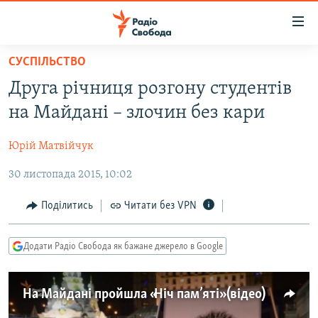
Доступність
посилання
Перейти
СУСПІЛЬСТВО
до
РАДІО СВОБОДА – 70 РОКІВ
Друга річниця розгону студентів
основного
ВСЕ ЗА ДОБУ
матеріалу
на Майдані – злочин без кари
СТАТТІ
Перейти
до
Юрій Матвійчук
ВІЙНА
ПОЛІТИКА
основної
30 листопада 2015, 10:02
РОСІЙСЬКА «ФІЛЬТРАЦІЯ»
ЕКОНОМІКА
навігації
Перейти
ДОНБАС.РЕАЛІЇ
СУСПІЛЬСТВО
Поділитись
Читати без VPN
до
КРИМ.РЕАЛІЇ
КУЛЬТУРА
пошуку
Додати Радіо Свобода як бажане джерело в Google
ТИ ЯК?
СПОРТ
СХЕМИ
УКРАЇНА
На Майдані пройшла «Ніч пам’яті» (відео)
ПРИАЗОВ’Я
СВІТ