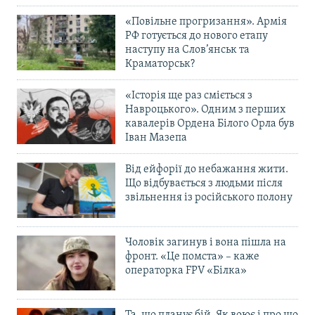
«Повільне прогризання». Армія
РФ готується до нового етапу
наступу на Слов’янськ та
Краматорськ?
«Історія ще раз сміється з
Навроцького». Одним з перших
кавалерів Ордена Білого Орла був
Іван Мазепа
Від ейфорії до небажання жити.
Що відбувається з людьми після
звільнення із російського полону
Чоловік загинув і вона пішла на
фронт. «Це помста» – каже
операторка FPV «Білка»