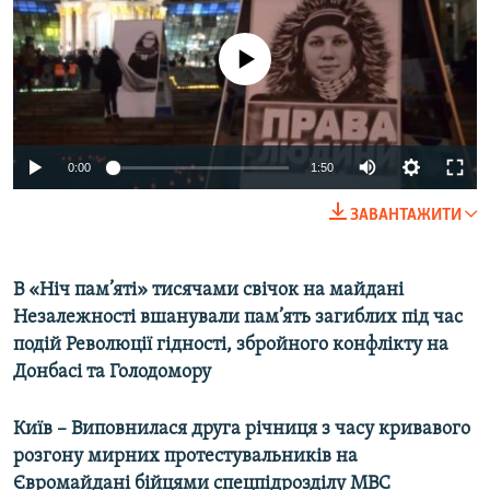
КИТАЙ.ВИКЛИКИ
МУЛЬТИМЕДІА
No media source currently available
ФОТО
СПЕЦПРОЄКТИ
0:00
1:50
ПОДКАСТИ
ЗАВАНТАЖИТИ
КРИМ РЕАЛІЇ
РУС
В «Ніч пам’яті» тисячами свічок на майдані
УКР
Незалежності вшанували пам’ять загиблих під час
КТАТ
подій Революції гідності, збройного конфлікту на
Донбасі та Голодомору
ДОЛУЧАЙСЯ!
Київ – Виповнилася друга річниця з часу кривавого
розгону мирних протестувальників на
Євромайдані бійцями спецпідрозділу МВС