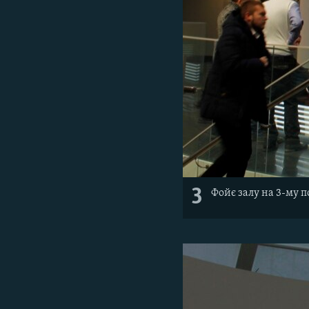
3
Фойє залу на 3-му п