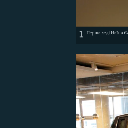
1
Перша леді Наїна Єл