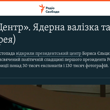
ентр». Ядерна валізка т
рея)
истопада
відкрили президентський центр
Бориса Єльци
исвячений політичній спадщині першого президента Рос
озиції понад 30 тисяч експонатів і 130 тисяч фотографій.