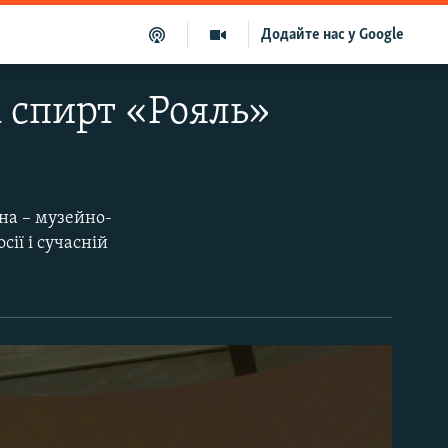
Додайте нас у Google
а спирт «Рояль»
на – музейно-
ії і сучасній