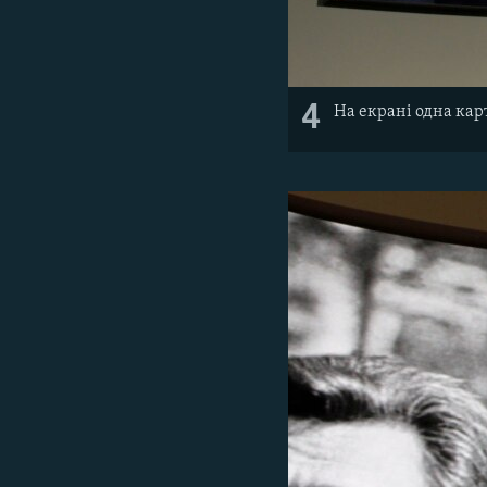
4
На екрані одна ка