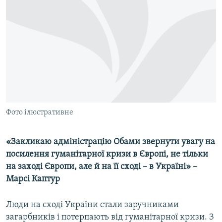
МУЛЬТИМЕДІА
ФОТО
СПЕЦПРОЄКТИ
ПОДКАСТИ
КРИМ РЕАЛІЇ
РУС
Фото ілюстративне
УКР
КТАТ
«Закликаю адміністрацію Обами звернути увагу на
посилення гуманітарної кризи в Європі, не тільки
ДОЛУЧАЙСЯ!
на заході Європи, але й на її сході – в Україні» –
Марсі Каптур
Люди на сході України стали заручниками
загарбників і потерпають від гуманітарної кризи. З