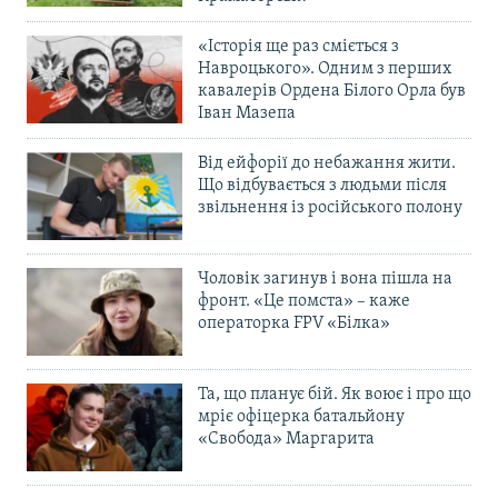
«Історія ще раз сміється з
Навроцького». Одним з перших
кавалерів Ордена Білого Орла був
Іван Мазепа
Від ейфорії до небажання жити.
Що відбувається з людьми після
звільнення із російського полону
Чоловік загинув і вона пішла на
фронт. «Це помста» – каже
операторка FPV «Білка»
Та, що планує бій. Як воює і про що
мріє офіцерка батальйону
«Свобода» Маргарита