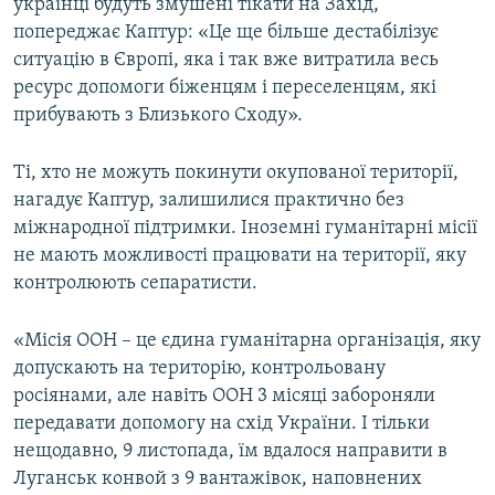
українці будуть змушені тікати на Захід,
попереджає Каптур: «Це ще більше дестабілізує
ситуацію в Європі, яка і так вже витратила весь
ресурс допомоги біженцям і переселенцям, які
прибувають з Близького Сходу».
Ті, хто не можуть покинути окупованої території,
нагадує Каптур, залишилися практично без
міжнародної підтримки. Іноземні гуманітарні місії
не мають можливості працювати на території, яку
контролюють сепаратисти.
«Місія ООН – це єдина гуманітарна організація, яку
допускають на територію, контрольовану
росіянами, але навіть ООН 3 місяці забороняли
передавати допомогу на схід України. І тільки
нещодавно, 9 листопада, їм вдалося направити в
Луганськ конвой з 9 вантажівок, наповнених