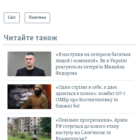
Світ
Політика
Читайте також
«Я наступив на інтереси багатьох
людей і компаній». Як в Україні
реагують на інтерв’ю Михайла
Федорова
«Один стріляє в себе, а двоє
здаються в полон»: комбат 157-ї
ОМБр про Костянтинівку та
ближні бої
«Повільне прогризання». Армія
РФ готується до нового етапу
наступу на Слов’янськ та
Краматорськ?