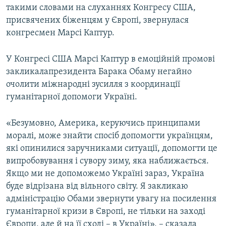
такими словами на слуханнях Конгресу США,
Усі сайти RFE/RL
присвячених біженцям у Європі, звернулася
конгресмен Марсі Каптур.
У Конгресі США Марсі Каптур в емоційній промові
закликалапрезидента Барака Обаму негайно
очолити міжнародні зусилля з координації
гуманітарної допомоги Україні.
«Безумовно, Америка, керуючись принципами
моралі, може знайти спосіб допомогти українцям,
які опинилися заручниками ситуації, допомогти це
випробовування і сувору зиму, яка наближається.
Якщо ми не допоможемо Україні зараз, Україна
буде відрізана від вільного світу. Я закликаю
адміністрацію Обами звернути увагу на посилення
гуманітарної кризи в Європі, не тільки на заході
Європи, але й на її сході – в Україні», – сказала