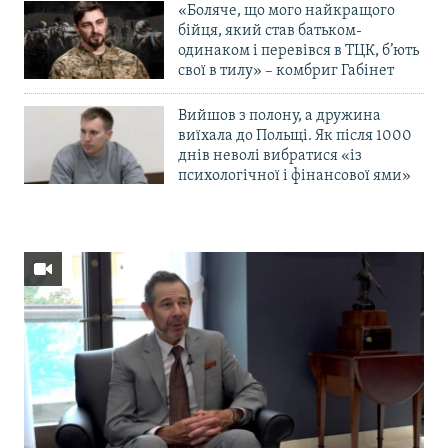
«Боляче, що мого найкращого
бійця, який став батьком-
одинаком і перевівся в ТЦК, б’ють
свої в тилу» – комбриг Габінет
Вийшов з полону, а дружина
виїхала до Польщі. Як після 1000
днів неволі вибратися «із
психологічної і фінансової ями»