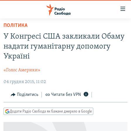
Доступність
посилання
Перейти
ПОЛІТИКА
до
РАДІО СВОБОДА – 70 РОКІВ
У Конгресі США закликали Обаму
основного
ВСЕ ЗА ДОБУ
матеріалу
надати гуманітарну допомогу
СТАТТІ
Перейти
Україні
до
ВІЙНА
ПОЛІТИКА
основної
«Голос Америки»
РОСІЙСЬКА «ФІЛЬТРАЦІЯ»
ЕКОНОМІКА
навігації
Перейти
04 грудня 2015, 11:02
ДОНБАС.РЕАЛІЇ
СУСПІЛЬСТВО
до
КРИМ.РЕАЛІЇ
КУЛЬТУРА
Поділитись
Читати без VPN
пошуку
ТИ ЯК?
СПОРТ
Додати Радіо Свобода як бажане джерело в Google
СХЕМИ
УКРАЇНА
КИТАЙ.ВИКЛИКИ
СВІТ