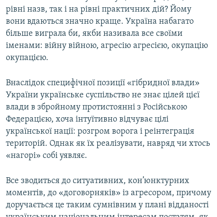
рівні назв, так і на рівні практичних дій? Йому
вони вдаються значно краще. Україна набагато
більше виграла би, якби називала все своїми
іменами: війну війною, агресію агресією, окупацію
окупацією.
Внаслідок специфічної позиції «гібридної влади»
України українське суспільство не знає цілей цієї
влади в збройному протистоянні з Російською
Федерацією, хоча інтуїтивно відчуває цілі
української нації: розгром ворога і реінтеграція
територій. Однак як їх реалізувати, навряд чи хтось
«нагорі» собі уявляє.
Все зводиться до ситуативних, кон’юнктурних
моментів, до «договорняків» із агресором, причому
доручається це таким сумнівним у плані відданості