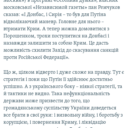
Москви») в програмі «Особлива думка», власник
московської «Независимой газеты» пан Ремчуков
сказав: «І Донбас, і Сирія – то був для Путіна
відволікаючий маневр. Головне для нього –
втримати Крим. А тепер можна домовитися з
Порошенком, трохи поступитися на Донбасі і
назавжди залишити за собою Крим. Це дасть
можливість схилити Захід до скасування санкцій
проти Російської Федерації».
Що ж, цілком відверто і дуже схоже на правду. Тут є
стратегія і поки що Путін її здійснює достатньо
успішно. А з українського боку – ніякої стратегії, та
й тактики не видно. Така нефункціональність
держави може призвести до того, що
громадянському суспільству України доведеться
все брати в свої руки: і визвольну війну, і боротьбу з
корупцією, і повернення Криму, і ліквідацію