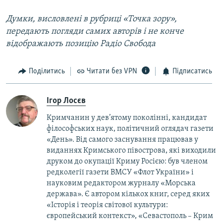
Думки, висловлені в рубриці «Точка зору»,
передають погляди самих авторів і не конче
відображають позицію Радіо Свобода
Поділитись
Читати без VPN
Підписатись
Ігор Лосєв
Кримчанин у дев’ятому поколінні, кандидат
філософських наук, політичний оглядач газети
«День». Від самого заснування працював у
виданнях Кримського півострова, які виходили
друком до окупації Криму Росією: був членом
редколегії газети ВМСУ «Флот України» і
науковим редактором журналу «Морська
держава». Є автором кількох книг, серед яких
«Історія і теорія світової культури:
європейський контекст», «Севастополь – Крим