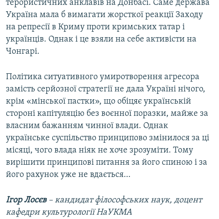
терористичних анклавів на Донбасі. Саме держава
Україна мала б вимагати жорсткої реакції Заходу
на репресії в Криму проти кримських татар і
українців. Однак і це взяли на себе активісти на
Чонгарі.
Політика ситуативного умиротворення агресора
замість серйозної стратегії не дала Україні нічого,
крім «мінської пастки», що обіцяє українській
стороні капітуляцію без воєнної поразки, майже за
власним бажанням чинної влади. Однак
українське суспільство принципово змінилося за ці
місяці, чого влада ніяк не хоче зрозуміти. Тому
вирішити принципові питання за його спиною і за
його рахунок уже не вдається…
Ігор Лосєв
– кандидат філософських наук, доцент
кафедри культурології НаУКМА