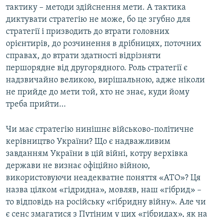
тактику – методи здійснення мети. А тактика
Усі сайти RFE/RL
диктувати стратегію не може, бо це згубно для
стратегії і призводить до втрати головних
орієнтирів, до розчинення в дрібницях, поточних
справах, до втрати здатності відрізняти
першорядне від другорядного. Роль стратегії є
надзвичайно великою, вирішальною, адже ніколи
не прийде до мети той, хто не знає, куди йому
треба прийти…
Чи має стратегію нинішнє військово-політичне
керівництво України? Що є надважливим
завданням України в цій війні, котру верхівка
держави не визнає офіційно війною,
використовуючи неадекватне поняття «АТО»? Ця
назва цілком «гідридна», мовляв, наш «гібрид» –
то відповідь на російську «гібридну війну». Але чи
є сенс змагатися з Путіним у цих «гібридах», як на