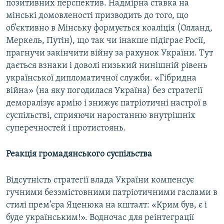
позитивних перспектив. Надмірна ставка на
мінські домовленості призводить до того, що
об’єктивно в Мінську формується коаліція (Олланд,
Меркель, Путін), що так чи інакше підіграє Росії,
прагнучи закінчити війну за рахунок України. Тут
дається взнаки і доволі низький нинішній рівень
української дипломатичної служби. «Гібридна
війна» (на яку погодилася Україна) без стратегії
деморалізує армію і знижує патріотичні настрої в
суспільстві, сприяючи наростанню внутрішніх
суперечностей і протистоянь.
Реакція громадянського суспільства
Відсутність стратегії влада України компенсує
гучними беззмістовними патріотичними гаслами в
стилі прем’єра Яценюка на кшталт: «Крим був, є і
буде українським!». Водночас для реінтеграції