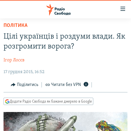
Доступність
посилання
Перейти
ПОЛІТИКА
до
РАДІО СВОБОДА – 70 РОКІВ
Цілі українців і роздуми влади. Як
основного
ВСЕ ЗА ДОБУ
матеріалу
розгромити ворога?
СТАТТІ
Перейти
до
Ігор Лосєв
ВІЙНА
ПОЛІТИКА
основної
17 грудня 2015, 16:52
РОСІЙСЬКА «ФІЛЬТРАЦІЯ»
ЕКОНОМІКА
навігації
Перейти
ДОНБАС.РЕАЛІЇ
СУСПІЛЬСТВО
Поділитись
Читати без VPN
до
КРИМ.РЕАЛІЇ
КУЛЬТУРА
пошуку
Додати Радіо Свобода як бажане джерело в Google
ТИ ЯК?
СПОРТ
СХЕМИ
УКРАЇНА
КИТАЙ.ВИКЛИКИ
СВІТ