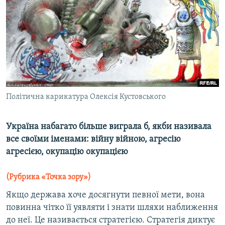
МУЛЬТИМЕДІА
ФОТО
СПЕЦПРОЄКТИ
ПОДКАСТИ
КРИМ РЕАЛІЇ
Політична карикатура Олексія Кустовського
РУС
УКР
Україна набагато більше виграла б, якби називала
все своїми іменами: війну війною, агресію
КТАТ
агресією, окупацію окупацією
ДОЛУЧАЙСЯ!
(Рубрика «Точка зору»)
Якщо держава хоче досягнути певної мети, вона
повинна чітко її уявляти і знати шляхи наближення
до неї. Це називається стратегією. Стратегія диктує