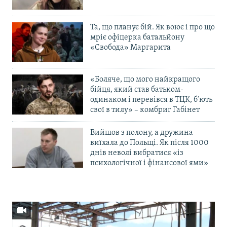
Та, що планує бій. Як воює і про що
мріє офіцерка батальйону
«Свобода» Маргарита
«Боляче, що мого найкращого
бійця, який став батьком-
одинаком і перевівся в ТЦК, б’ють
свої в тилу» – комбриг Габінет
Вийшов з полону, а дружина
виїхала до Польщі. Як після 1000
днів неволі вибратися «із
психологічної і фінансової ями»