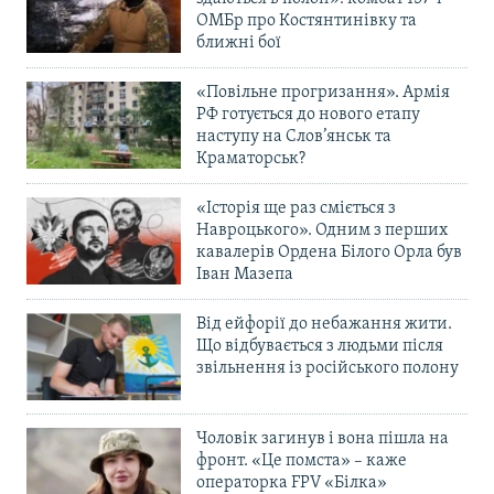
ОМБр про Костянтинівку та
ближні бої
«Повільне прогризання». Армія
РФ готується до нового етапу
наступу на Слов’янськ та
Краматорськ?
«Історія ще раз сміється з
Навроцького». Одним з перших
кавалерів Ордена Білого Орла був
Іван Мазепа
Від ейфорії до небажання жити.
Що відбувається з людьми після
звільнення із російського полону
Чоловік загинув і вона пішла на
фронт. «Це помста» – каже
операторка FPV «Білка»