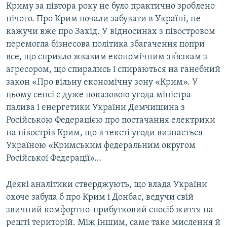
Криму за півтора року не було практично зроблено
нічого. Про Крим почали забувати в Україні, не
кажучи вже про Захід. У відносинах з півостровом
перемогла бізнесова політика збагачення попри
все, що сприяло жвавим економічним зв’язкам з
агресором, що спирались і спираються на ганебний
закон «Про вільну економічну зону «Крим». У
цьому сенсі є дуже показовою угода міністра
палива і енергетики України Демчишина з
Російською Федерацією про постачання електрики
на півострів Крим, що в тексті угоди визнається
Україною «Кримським федеральним округом
Російської Федерації»…
Деякі аналітики стверджують, що влада України
охоче забула б про Крим і Донбас, ведучи свій
звичний комфортно-прибутковий спосіб життя на
решті територій. Між іншим, саме таке мислення й