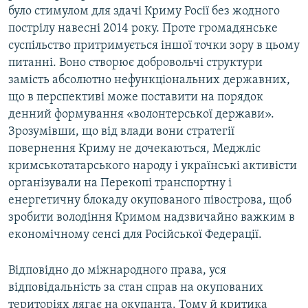
було стимулом для здачі Криму Росії без жодного
пострілу навесні 2014 року. Проте громадянське
суспільство притримується іншої точки зору в цьому
питанні. Воно створює добровольчі структури
замість абсолютно нефункціональних державних,
що в перспективі може поставити на порядок
денний формування «волонтерської держави».
Зрозумівши, що від влади вони стратегії
повернення Криму не дочекаються, Меджліс
кримськотатарського народу і українські активісти
організували на Перекопі транспортну і
енергетичну блокаду окупованого півострова, щоб
зробити володіння Кримом надзвичайно важким в
економічному сенсі для Російської Федерації.
Відповідно до міжнародного права, уся
відповідальність за стан справ на окупованих
територіях лягає на окупанта. Тому й критика