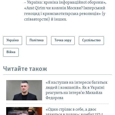
– Україна: хроніка інформаційної оборони»,
«Azat Qirim чи колонія Москви? Імперський
геноцид і кримськотатарська революція» (у
співавторстві) й інших.
Україна
Політика
Точка зору
Суспільство
Війна
Читайте також
«Я наступив на інтереси багатьох
людей і компаній». Як в Україні
реагують на інтерв’ю Михайла
Федорова
«Один стріляє в себе, а двоє
здаються в полон»: комбат 157-ї