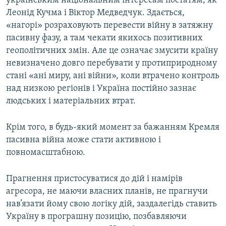
українським національним інтересам постатям, як
Леонід Кучма і Віктор Медведчук. Здається,
«нагорі» розраховують перевести війну в затяжну
пасивну фазу, а там чекати якихось позитивних
геополітичних змін. Але це означає змусити країну
невизначено довго перебувати у протиприродному
стані «ані миру, ані війни», коли втрачено контроль
над низкою регіонів і Україна постійно зазнає
людських і матеріальних втрат.
Крім того, в будь-який момент за бажанням Кремля
пасивна війна може стати активною і
повномасштабною.
Прагнення пристосуватися до дій і намірів
агресора, не маючи власних планів, не прагнучи
нав’язати йому свою логіку дій, заздалегідь ставить
Україну в програшну позицію, позбавляючи