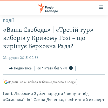
Доступність
посилання
Перейти
ПОДІЇ
до
РАДІО СВОБОДА – 70 РОКІВ
«Ваша Свобода» | «Третій тур»
основного
ВСЕ ЗА ДОБУ
матеріалу
виборів у Кривому Розі – що
СТАТТІ
Перейти
вирішує Верховна Рада?
до
ВІЙНА
ПОЛІТИКА
основної
23 грудня 2015, 02:56
РОСІЙСЬКА «ФІЛЬТРАЦІЯ»
ЕКОНОМІКА
навігації
Перейти
Поділитись
Читати без VPN
ДОНБАС.РЕАЛІЇ
СУСПІЛЬСТВО
до
КРИМ.РЕАЛІЇ
КУЛЬТУРА
пошуку
Додати Радіо Свобода як бажане джерело в Google
ТИ ЯК?
СПОРТ
Гості: Любомир Зубач народний депутат від
СХЕМИ
УКРАЇНА
«Самопомічі» і Олена Дяченко, політичний експерт
КИТАЙ.ВИКЛИКИ
СВІТ