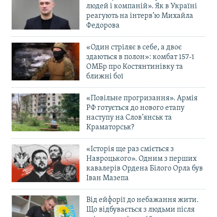
людей і компаній». Як в Україні
Усі сайти RFE/RL
реагують на інтерв’ю Михайла
Федорова
«Один стріляє в себе, а двоє
здаються в полон»: комбат 157-ї
ОМБр про Костянтинівку та
ближні бої
«Повільне прогризання». Армія
РФ готується до нового етапу
наступу на Слов’янськ та
Краматорськ?
«Історія ще раз сміється з
Навроцького». Одним з перших
кавалерів Ордена Білого Орла був
Іван Мазепа
Від ейфорії до небажання жити.
Що відбувається з людьми після