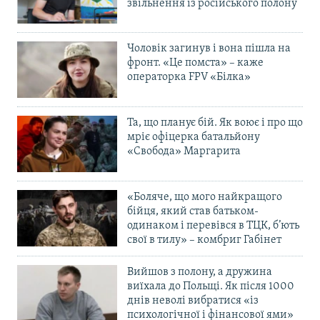
звільнення із російського полону
Чоловік загинув і вона пішла на
фронт. «Це помста» – каже
операторка FPV «Білка»
Та, що планує бій. Як воює і про що
мріє офіцерка батальйону
«Свобода» Маргарита
«Боляче, що мого найкращого
бійця, який став батьком-
одинаком і перевівся в ТЦК, б’ють
свої в тилу» – комбриг Габінет
Вийшов з полону, а дружина
виїхала до Польщі. Як після 1000
днів неволі вибратися «із
психологічної і фінансової ями»