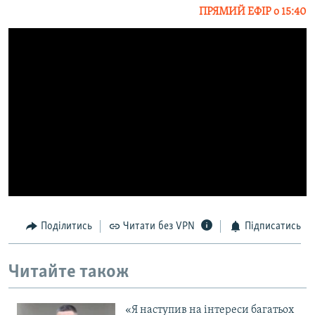
ПРЯМИЙ ЕФІР о 15:40
МУЛЬТИМЕДІА
ФОТО
СПЕЦПРОЄКТИ
ПОДКАСТИ
КРИМ РЕАЛІЇ
РУС
УКР
КТАТ
Поділитись
Читати без VPN
Підписатись
ДОЛУЧАЙСЯ!
Читайте також
«Я наступив на інтереси багатьох