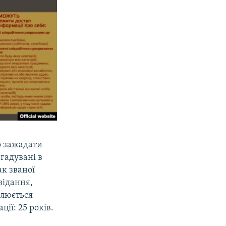
о зажадати
згадувані в
ак званої
відання,
влюється
ії: 25 років.