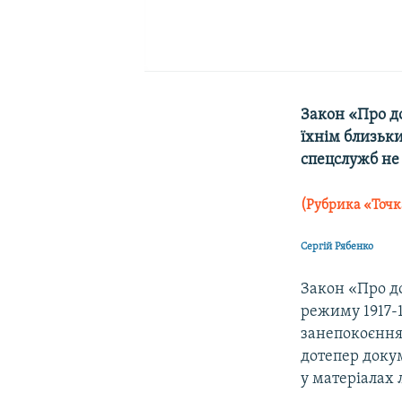
Закон «Про до
їхнім близьк
спецслужб не
(Рубрика «Точк
Сергій Рябенко
Закон «Про до
режиму 1917-1
занепокоєння.
дотепер доку
у матеріалах 