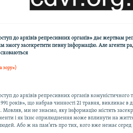
ступ до архівів репресивних органів» дає жертвам реп
им змогу засекретити певну інформацію. Але агенти р
 сховаються
а зору»)
ступ до архівів репресивних органів комуністичного 
991 років», що набрав чинності 21 травня, викликає в 
 Мовляв, ми не знаємо, яку інформацію містять засек
менти і як їхнє оприлюднення може вплинути на житт
людей. Або ж на пам’ять про тих, кого вже немає серед