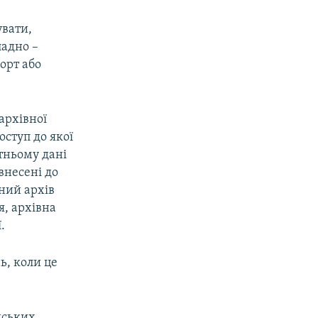
увати,
ладно –
орт або
архівної
оступ до якої
тньому дані
внесені до
ний архів
я, архівна
.
ь, коли це
нських