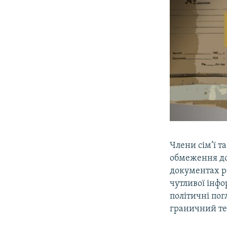
Члени сім’ї 
обмеження дос
документах ре
чутливої інфо
політичні пог
граничний тер