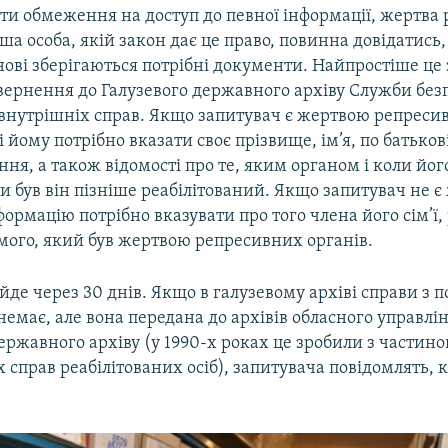
ти обмеження на доступ до певної інформації, жертва
нша особа, якій закон дає це право, повинна довідатись,
нові зберігаються потрібні документи. Найпростіше це
вернення до Галузевого державного архіву Служби без
 внутрішніх справ. Якщо запитувач є жертвою репресив
і йому потрібно вказати своє прізвище, ім’я, по батькові
ня, а також відомості про те, яким органом і коли йог
чи був він пізніше реабілітований. Якщо запитувач не є
формацію потрібно вказувати про того члена його сім’ї,
мого, який був жертвою репресивних органів.
йде через 30 днів. Якщо в галузевому архіві справи з 
емає, але вона передана до архівів обласного управлі
ержавного архіву (у 1990-х роках це зробили з частин
справ реабілітованих осіб), запитувача повідомлять, 