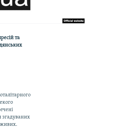
ресій та
адянських
тоталітарного
декого
речені
я згадуваних
 живих.