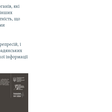
ганів, які
а інших
тність, що
ами
епресій, і
 радянських
ої інформації