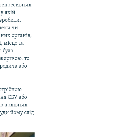
 репресивних
 у якій
 зробити,
пеки чи
них органів,
, місце та
о було
 жертвою, то
 родича або
потрібною
ння СБУ або
ою архівних
куди йому слід