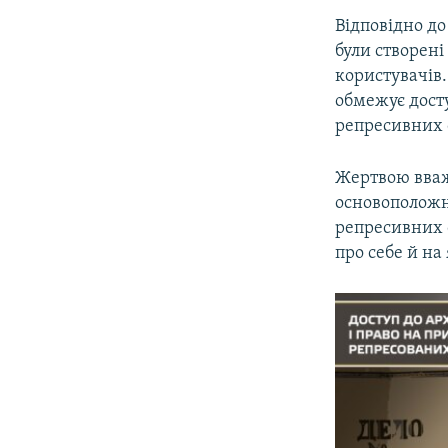
Відповідно до
були створені
користувачів.
обмежує досту
репресивних 
Жертвою вважа
основоположн
репресивних о
про себе й на