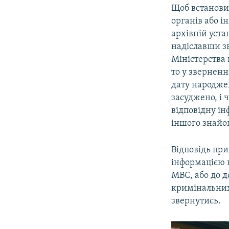
Щоб встанови
органів або і
архівній уста
надіславши з
Міністерства
то у зверненн
дату народжен
засуджено, і 
відповідну ін
іншого знайо
Відповідь при
інформацією н
МВС, або до д
кримінальних 
звернутись.