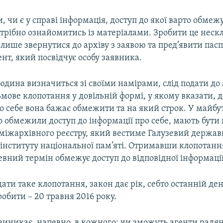
 чи є у справі інформація, доступ до якої варто обмеж
трібно ознайомитись із матеріалами. Зробити це неск
 лише звернутися до архіву з заявою та пред’явити пасп
т, який посвідчує особу заявника.
юдина визначиться зі своїми намірами, слід подати до 
мове клопотання у довільній формі, у якому вказати, д
о себе вона бажає обмежити та на який строк. У майбу
 обмежили доступ до інформації про себе, мають бути 
 міжархівного реєстру, який вестиме Галузевий держав
інституту національної пам’яті. Отримавши клопотанн
евний термін обмежує доступ до відповідної інформації
дати таке клопотання, закон дає рік, себто останній ден
обити – 20 травня 2016 року.
виникає, напевно, в кожного: чи зможуть агенти радя