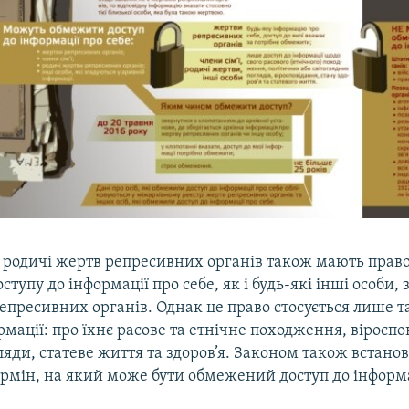
та родичі жертв репресивних органів також мають прав
тупу до інформації про себе, як і будь-які інші особи, 
пресивних органів. Однак це право стосується лише т
рмації: про їхнє расове та етнічне походження, віроспо
ляди, статеве життя та здоров’я. Законом також встано
мін, на який може бути обмежений доступ до інформац