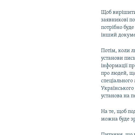
Щоб вирішити,
заявникові по
потрібно буде
інший докумен
Потім, коли л
установи пись
інформації пр
про людей, що
спеціального
Українського 
установа на п
На те, щоб по
можна буде зр
Питання, що 