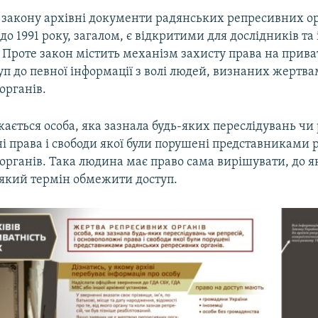
 закону архівні документи радянських репресивних ор
 до 1991 року, загалом, є відкритими для дослідників т
 Проте закон містить механізм захисту права на прива
п до певної інформації з волі людей, визнаних жертв
органів.
ється особа, яка зазнала будь-яких переслідувань чи р
і права і свободи якої були порушені представниками
рганів. Така людина має право сама вирішувати, до як
 який термін обмежити доступ.