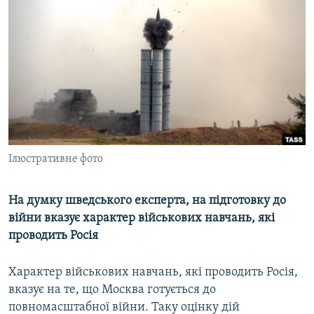
КИТАЙ.ВИКЛИКИ
МУЛЬТИМЕДІА
ФОТО
СПЕЦПРОЄКТИ
ПОДКАСТИ
КРИМ РЕАЛІЇ
Ілюстративне фото
РУС
УКР
На думку шведського експерта, на підготовку до
війни вказує характер військових навчань, які
КТАТ
проводить Росія
ДОЛУЧАЙСЯ!
Характер військових навчань, які проводить Росія,
вказує на те, що Москва готується до
повномасштабної війни. Таку оцінку дій