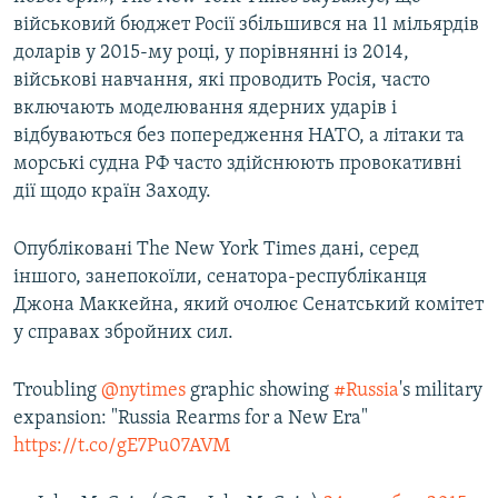
військовий бюджет Росії збільшився на 11 мільярдів
доларів у 2015-му році, у порівнянні із 2014,
військові навчання, які проводить Росія, часто
включають моделювання ядерних ударів і
відбуваються без попередження НАТО, а літаки та
морські судна РФ часто здійснюють провокативні
дії щодо країн Заходу.
Опубліковані The New York Times дані, серед
іншого, занепокоїли, сенатора-республіканця
Джона Маккейна, який очолює Сенатський комітет
у справах збройних сил.
Troubling
@nytimes
graphic showing
#Russia
's military
expansion: "Russia Rearms for a New Era"
https://t.co/gE7Pu07AVM