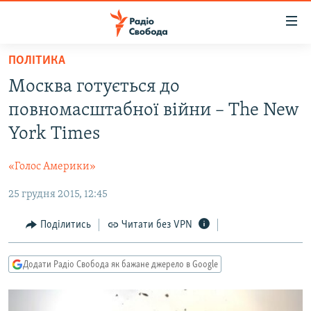
Доступність
посилання
Перейти
ПОЛІТИКА
до
РАДІО СВОБОДА – 70 РОКІВ
Москва готується до
основного
ВСЕ ЗА ДОБУ
матеріалу
повномасштабної війни – The New
СТАТТІ
Перейти
York Times
до
ВІЙНА
ПОЛІТИКА
основної
«Голос Америки»
РОСІЙСЬКА «ФІЛЬТРАЦІЯ»
ЕКОНОМІКА
навігації
Перейти
25 грудня 2015, 12:45
ДОНБАС.РЕАЛІЇ
СУСПІЛЬСТВО
до
КРИМ.РЕАЛІЇ
КУЛЬТУРА
Поділитись
Читати без VPN
пошуку
ТИ ЯК?
СПОРТ
Додати Радіо Свобода як бажане джерело в Google
СХЕМИ
УКРАЇНА
ПРИАЗОВ’Я
СВІТ