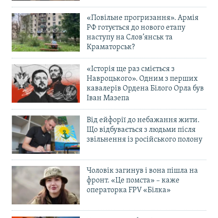
«Повільне прогризання». Армія
РФ готується до нового етапу
наступу на Слов’янськ та
Краматорськ?
«Історія ще раз сміється з
Навроцького». Одним з перших
кавалерів Ордена Білого Орла був
Іван Мазепа
Від ейфорії до небажання жити.
Що відбувається з людьми після
звільнення із російського полону
Чоловік загинув і вона пішла на
фронт. «Це помста» – каже
операторка FPV «Білка»