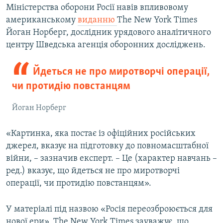
Міністерства оборони Росії навів впливовому
американському
виданню
The New York Times
Усі сайти RFE/RL
Йоган Норберг, дослідник урядового аналітичного
центру Шведська агенція оборонних досліджень.
Йдеться не про миротворчі операції,
чи протидію повстанцям
Йоган Норберг
«Картинка, яка постає із офіційних російських
джерел, вказує на підготовку до повномасштабної
війни, – зазначив експерт. – Це (характер навчань –
ред.) вказує, що йдеться не про миротворчі
операції, чи протидію повстанцям».
У матеріалі під назвою «Росія переозброюється для
нової ери», The New York Times зауважує, що