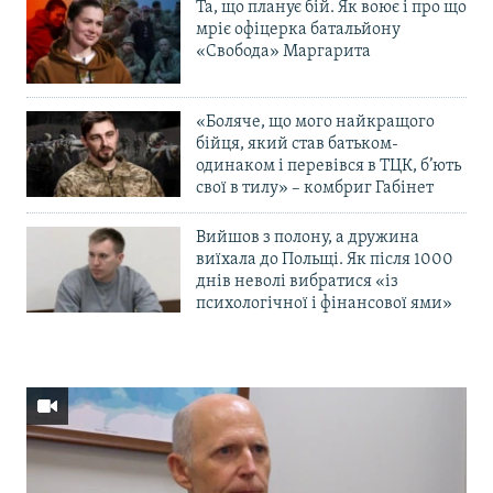
Та, що планує бій. Як воює і про що
мріє офіцерка батальйону
«Свобода» Маргарита
«Боляче, що мого найкращого
бійця, який став батьком-
одинаком і перевівся в ТЦК, б’ють
свої в тилу» – комбриг Габінет
Вийшов з полону, а дружина
виїхала до Польщі. Як після 1000
днів неволі вибратися «із
психологічної і фінансової ями»