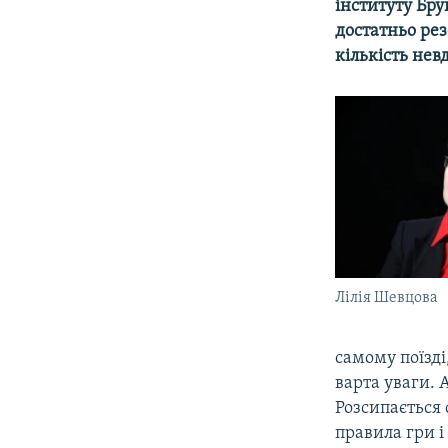
інституту Бру
достатньо рез
кількість нев
Лілія Шевцова
самому поїзді
варта уваги. 
Розсипається
правила гри і