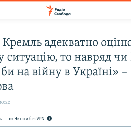
 Кремль адекватно оцін
у ситуацію, то навряд чи
би на війну в Україні» –
ова
 20:20
ь
Читати без VPN