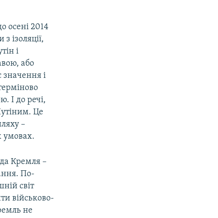
о осені 2014
з ізоляції,
тін і
вою, або
є значення і
 терміново
. І до речі,
Путіним. Це
ляху –
х умовах.
ода Кремля –
ання. По-
шній світ
ити військово-
ремль не