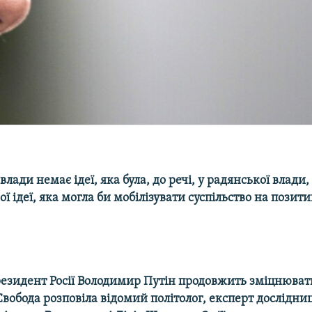
влади немає ідеї, яка була, до речі, у радянської влади,
ї ідеї, яка могла би мобілізувати суспільство на позит
президент Росії Володимир Путін продовжить зміцнюват
Свобода розповіла відомий політолог, експерт дослідни