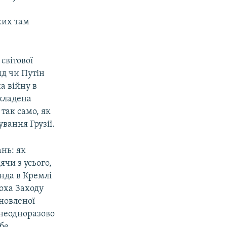
ких там
світової
яд чи Путін
а війну в
акладена
 так само, як
вання Грузії.
нь: як
ячи з усього,
анда в Кремлі
оха Заходу
оновленої
І неодноразово
бе