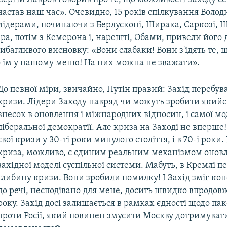
астав наш час». Очевидно, 15 років спілкування Воло
лідерами, починаючи з Берлусконі, Ширака, Саркозі, 
ра, потім з Кемерона і, нарешті, Обами, привели його 
вибагливого висновку: «Вони слабаки! Вони з'їдять те, 
 їм у нашому меню! На них можна не зважати».
До певної міри, звичайно, Путін правий: Захід перебува
кризи. Лідери Заходу навряд чи можуть зробити який
внесок в оновлення і міжнародних відносин, і самої мо
ліберальної демократії. Але криза на Заході не вперше!
свої кризи у 30-ті роки минулого століття, і в 70-і роки.
криза, можливо, є єдиним реальним механізмом оновл
західної моделі суспільної системи. Мабуть, в Кремлі 
глибину кризи. Вони зробили помилку! І Захід зміг кон
до речі, несподівано для мене, досить швидко впродов
року. Захід досі залишається в рамках єдності щодо па
проти Росії, який повинен змусити Москву дотримуват