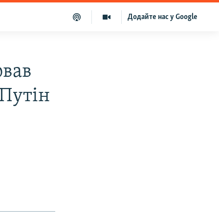
Додайте нас у Google
ював
 Путін