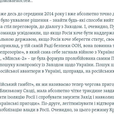
домовленостей..
же десь до середини 2014 року і вже абсолютно точно д
 було ухвалене рішення – знайти будь-які способи вийти 
 стіл переговорів, до діалогу з Заходом. І, очевидно, Пу
команда усвідомили, що якщо Росія хоче бути наддержа
альною державою, якщо Росія хоче зберегти статус, сво
наприклад, у тій самій Раді безпеки ООН, вона повинна
епрозорію», в який сама себе загнала війною з Україною
, «Мінськ-2» – це була формула пролобійована самим 
 пошуку компромісу із Заходом щодо України. Пошук ш
сійської авантюри в Україні, щоправда, на російськи
рійський гамбіт», як ми називаємо тепер чергова приг
 Близькому Сході, мала абсолютно чітке триєдине завд
ти ізоляцію Росії і спробувати змусити Захід і навколи
країнські пригоди». По-друге, легітимізувати і відтвор
обілізацію влади в Росії. Очевидно, за цього режиму К