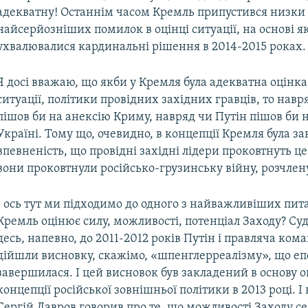
адекватну! Останнім часом Кремль припустився низки
найсерйозніших помилок в оцінці ситуації, на основі я
ухвалювалися кардинальні рішення в 2014-2015 роках.
Я досі вважаю, що якби у Кремля була адекватна оцінка 
ситуації, політики провідних західних гравців, то навр
пішов би на анексію Криму, навряд чи Путін пішов би н
Україні. Тому що, очевидно, в концепції Кремля була з
впевненість, що провідні західні лідери проковтнуть це
вони проковтнули російсько-грузинську війну, розчлену
І ось тут ми підходимо до одного з найважливіших пита
Кремль оцінює силу, можливості, потенціал Заходу? Суд
десь, напевно, до 2011-2012 років Путін і правляча ком
дійшли висновку, скажімо, «шпенглерреалізму», що еп
завершилася. І цей висновок був закладений в основу 
концепції російської зовнішньої політики в 2013 році. 
Сергій Лавров говорив про те, що можливості Заходу се