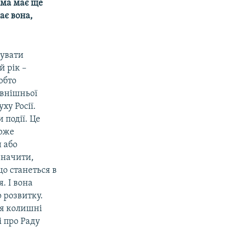
тема має ще
ає вона,
зувати
 рік –
обто
овнішньої
ху Росії.
події. Це
може
 або
значити,
що станеться в
. І вона
 розвитку.
ся колишні
і про Раду