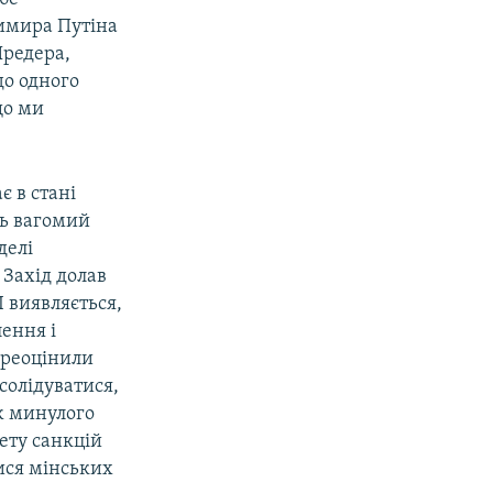
димира Путіна
Шредера,
до одного
що ми
є в стані
сь вагомий
делі
 Захід долав
 І виявляється,
ення і
переоцінили
солідуватися,
ж минулого
кету санкцій
ися мінських