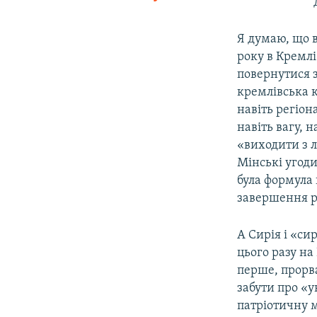
Я думаю, що в
року в Кремлі
повернутися за
кремлівська 
навіть регіон
навіть вагу, 
«виходити з л
Мінські угоди
була формула
завершення ро
А Сирія і «си
цього разу на
перше, прорва
забути про «у
патріотичну м