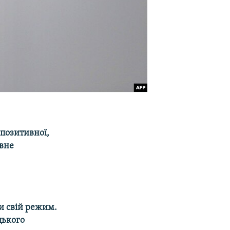
 позитивної,
ивне
и свій режим.
цького