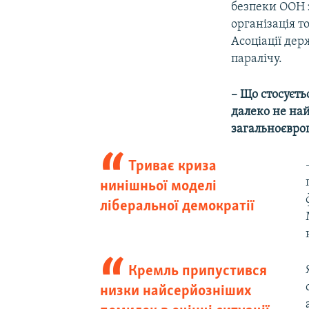
безпеки ООН з
організація то
Асоціації дер
паралічу.
– Що стосуєть
далеко не на
загальноєвроп
Триває криза
нинішньої моделі
ліберальної демократії
Кремль припустився
низки найсерйозніших