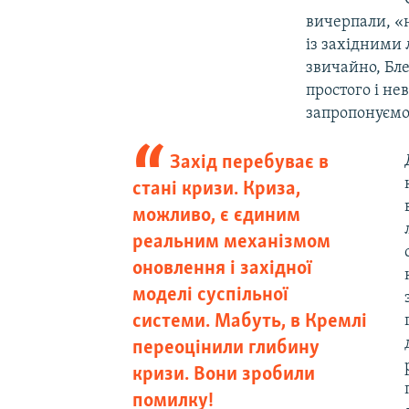
вичерпали, «н
із західними 
звичайно, Бле
простого і не
запропонуємо
Захід перебуває в
стані кризи. Криза,
можливо, є єдиним
реальним механізмом
оновлення і західної
моделі суспільної
системи. Мабуть, в Кремлі
переоцінили глибину
кризи. Вони зробили
помилку!