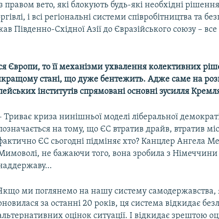
 правом вето, які блокують будь-які необхідні рішення.
ргівлі, і всі регіональні системи співробітництва та без
жав Південно-Східної Азії до Євразійського союзу – все 
ся Європи, то її механізми ухвалення колективних ріш
йкращому стані, що дуже бентежить. Адже саме на роз
ейських інститутів спрямовані основні зусилля Кремл
– Триває криза нинішньої моделі ліберальної демократії
позначається на тому, що ЄС втратив драйв, втратив міс
фактично ЄС сьогодні підміняє хто? Канцлер Ангела М
Мимоволі, не бажаючи того, вона зробила з Німеччини 
наддержаву…
Якщо ми поглянемо на нашу систему самодержавства, 
оновилася за останні 20 років, ця система відкидає безл
альтернативних оцінок ситуації. І відкидає зрештою оц