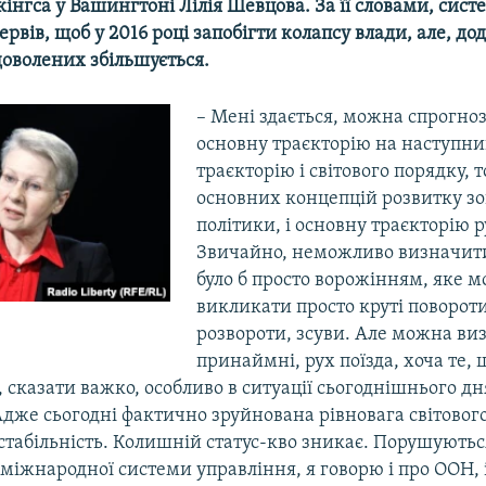
кінгса у Вашингтоні Лілія Шевцова. За її словами, сис
ервів, щоб у 2016 році запобігти колапсу влади, але, дод
доволених збільшується.
– Мені здається, можна спрогно
основну траєкторію на наступний
траєкторію і світового порядку, т
основних концепцій розвитку з
політики, і основну траєкторію ру
Звичайно, неможливо визначити 
було б просто ворожінням, яке 
викликати просто круті повороти
розвороти, зсуви. Але можна ви
принаймні, рух поїзда, хоча те, 
, сказати важко, особливо в ситуації сьогоднішнього дня
Адже сьогодні фактично зруйнована рівновага світового
 стабільність. Колишній статус-кво зникає. Порушують
 міжнародної системи управління, я говорю і про ООН, 