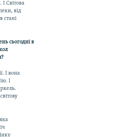
 І Світова
пеки, від
в стані
ень сьогодні в
кол
я?
. І вона
ію. І
еркель.
світову
яка
іч
інку