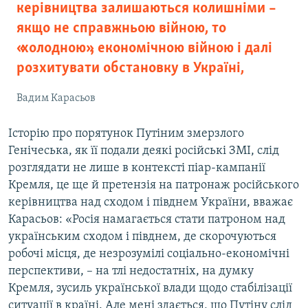
керівництва залишаються колишніми –
якщо не справжньою війною, то
«холодною», економічною війною і далі
розхитувати обстановку в Україні,
Вадим Карасьов
Історію про порятунок Путіним змерзлого
Генічеська, як її подали деякі російські ЗМІ, слід
розглядати не лише в контексті піар-кампанії
Кремля, це ще й претензія на патронаж російського
керівництва над сходом і півднем України, вважає
Карасьов: «Росія намагається стати патроном над
українським сходом і півднем, де скорочуються
робочі місця, де незрозумілі соціально-економічні
перспективи, – на тлі недостатніх, на думку
Кремля, зусиль української влади щодо стабілізації
ситуації в країні. Але мені здається, що Путіну слід