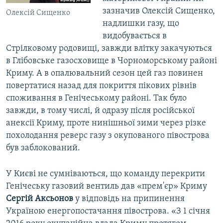
зазначив Олексій Сищенко,
Олексій Сищенко
надлишки газу, що
видобувається в
Стрілковому родовищі, завжди влітку закачуються
в Глібовське газосховище в Чорноморському районі
Криму. А в опалювальний сезон цей газ повинен
повертатися назад для покриття пікових рівнів
споживання в Генічеському районі. Так було
завжди, в тому числі, й одразу після російської
анексії Криму, проте нинішньої зими через різке
похолодання реверс газу з окупованого півострова
був заблокований.
У Києві не сумніваються, що команду перекрити
Генічеську газовий вентиль дав «прем'єр» Криму
Сергій Аксьонов
у відповідь на припинення
Україною енергопостачання півострова. «З 1 січня