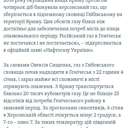
2016 року окупаційна влада Криму протягом
чотирьох діб блокувала херсонський газ, що
зберігається в підземному сховищі Глібівському на
території Криму. Цих обсягів газу більш ніж
достатньо для забезпечення потреб міста до кінця
опалювального періоду. Російський газ в Генічеськ
не постачався і не постачається», – підкреслюється
в офіційній заяві «Нафтогазу України».
За словами Олексія Сищенка, газ з Глібовського
сховища почав надходити в Генічеськ з 22 години 4
січня, і зараз майже всі споживачі в місті
отримують опалення. З Криму транспортується
близько 20 тисяч кубометрів газу. Це не більше 25
відсотків від потреби Генічеського району в
зимовий період. За прогнозами синоптиків, 6 січня
в Херсонській області очікується мінус 2 градуси, а
7-го – плюс 7. За таких температур цій південній