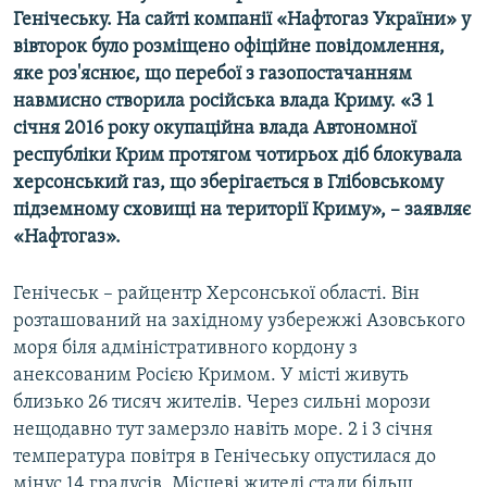
Генічеську. На сайті компанії «Нафтогаз України» у
Усі сайти RFE/RL
вівторок було розміщено офіційне повідомлення,
яке роз'яснює, що перебої з газопостачанням
навмисно створила російська влада Криму. «З 1
січня 2016 року окупаційна влада Автономної
республіки Крим протягом чотирьох діб блокувала
херсонський газ, що зберігається в Глібовському
підземному сховищі на території Криму», – заявляє
«Нафтогаз».
Генічеськ – райцентр Херсонської області. Він
розташований на західному узбережжі Азовського
моря біля адміністративного кордону з
анексованим Росією Кримом. У місті живуть
близько 26 тисяч жителів. Через сильні морози
нещодавно тут замерзло навіть море. 2 і 3 січня
температура повітря в Генічеську опустилася до
мінус 14 градусів. Місцеві жителі стали більш