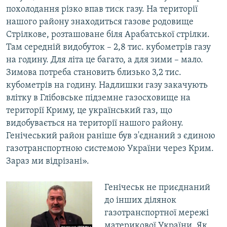
похолодання різко впав тиск газу. На території
нашого району знаходиться газове родовище
Стрілкове, розташоване біля Арабатської стрілки.
Там середній видобуток – 2,8 тис. кубометрів газу
на годину. Для літа це багато, а для зими – мало.
Зимова потреба становить близько 3,2 тис.
кубометрів на годину. Надлишки газу закачують
влітку в Глібовське підземне газосховище на
території Криму, це український газ, що
видобувається на території нашого району.
Генічеський район раніше був з'єднаний з єдиною
газотранспортною системою України через Крим.
Зараз ми відрізані».
Генічеськ не приєднаний
до інших ділянок
газотранспортної мережі
материкової України. Як