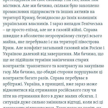
містився. Але ми бачимо, скільки було захоплено
промислових підприємств та інших активів на
території Криму, безвідносно до їхніх колишніх
українських власників. І зараз випадок Генічеська
– це просто епізод, але не в газовій війні. Справа
швидше в абсолютно незрозумілому статусі всього
майна, яке перебувало і є на території півострова
Крим. Але конфлікт загальний газовий між Росією і
Україною далекий від завершення. Ми бачимо, що
ще не підійшли терміни закінчення старих
контрактів: транзитного та контракту на закупівлю
газу. Ми бачимо, що обидві сторони порушували ці
контракти багато разів. Справа перебуває в
арбітражі. Україна, в принципі, вже зараз може
відмовитися від отримання російського газу чи
піти на отримання його в дуже малих обсягах. І
ситуація дуже сильно змінилася відтоді, коли всі ці