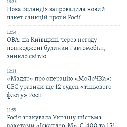
13:23
Нова Зеландія запровадила новий
пакет санкцій проти Росії
12:54
ОВА: на Київщині через негоду
пошкоджені будинки і автомобілі,
зникло світло
12:21
«Мадяр» про операцію «МоЛоЧКа»:
СБС уразили ще 12 суден «тіньового
флоту» Росії
11:55
Росія атакувала Україну шістьма
ракетами «Іскандер-М», С-400 та 151