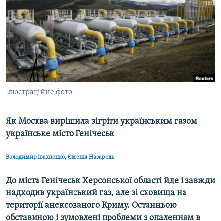
МУЛЬТИМЕДІА
ФОТО
СПЕЦПРОЄКТИ
ПОДКАСТИ
КРИМ РЕАЛІЇ
Ілюстраційне фото
РУС
УКР
Як Москва вирішила зігріти українським газом
українське місто Генічеськ
КТАТ
Володимир Івахненко, Євгенія Назарець
ДОЛУЧАЙСЯ!
До міста Генічеськ Херсонської області йде і завжди
надходив український газ, але зі сховища на
території анексованого Криму. Останньою
обставиною і зумовлені проблеми з опаленням в