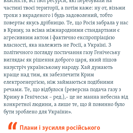
власність, всі твої ресурси, які перебували на
частині твоєї території, а потім каже: ну от, візьми
трохи з вкраденого і будь задоволений, тобто
повертає якусь дрібницю. Те, що Росія забрала у нас
в Криму, за всіма міжнародними стандартами є
агресивним актом і фактично експропріацією
власності, яка належить не Росії, а Україні. З
політичного погляду постачання газу Генічеську
виглядає як рішення доброго царя, який пішов
назустріч українському народу. Хай думають
краще над тим, як забезпечити Крим
електроенергією, ніж займаються подібними
речами. Те, що відбулося (реверсна подача газу з
Криму в Генічеськ – ред.),– це не манна небесна від
конкретної людини, а лише те, що й повинно було
бути зроблено для України».
Плани і зусилля російського