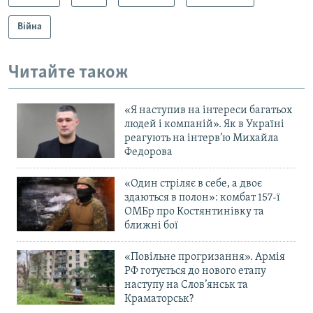
Війна
Читайте також
«Я наступив на інтереси багатьох
людей і компаній». Як в Україні
реагують на інтерв’ю Михайла
Федорова
«Один стріляє в себе, а двоє
здаються в полон»: комбат 157-ї
ОМБр про Костянтинівку та
ближні бої
«Повільне прогризання». Армія
РФ готується до нового етапу
наступу на Слов’янськ та
Краматорськ?