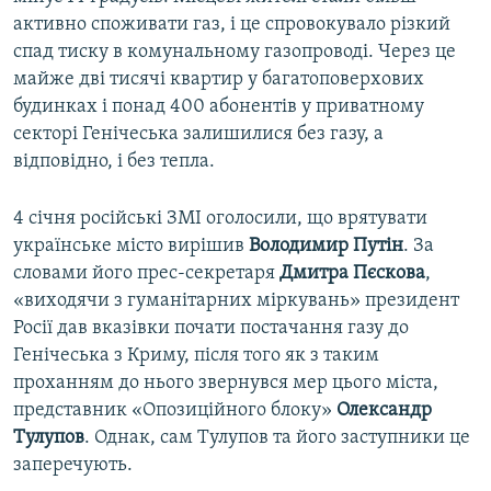
активно споживати газ, і це спровокувало різкий
спад тиску в комунальному газопроводі. Через це
майже дві тисячі квартир у багатоповерхових
будинках і понад 400 абонентів у приватному
секторі Генічеська залишилися без газу, а
відповідно, і без тепла.
4 січня російські ЗМІ оголосили, що врятувати
українське місто вирішив
Володимир Путін
. За
словами його прес-секретаря
Дмитра Пєскова
,
«виходячи з гуманітарних міркувань» президент
Росії дав вказівки почати постачання газу до
Генічеська з Криму, після того як з таким
проханням до нього звернувся мер цього міста,
представник «Опозиційного блоку»
Олександр
Тулупов
. Однак, сам Тулупов та його заступники це
заперечують.