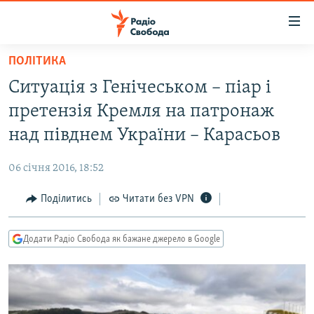
Доступність
посилання
Перейти
ПОЛІТИКА
до
РАДІО СВОБОДА – 70 РОКІВ
Ситуація з Генічеськом – піар і
основного
ВСЕ ЗА ДОБУ
матеріалу
претензія Кремля на патронаж
СТАТТІ
Перейти
над півднем України – Карасьов
до
ВІЙНА
ПОЛІТИКА
основної
06 січня 2016, 18:52
РОСІЙСЬКА «ФІЛЬТРАЦІЯ»
ЕКОНОМІКА
навігації
Перейти
Поділитись
Читати без VPN
ДОНБАС.РЕАЛІЇ
СУСПІЛЬСТВО
до
КРИМ.РЕАЛІЇ
КУЛЬТУРА
пошуку
Додати Радіо Свобода як бажане джерело в Google
ТИ ЯК?
СПОРТ
СХЕМИ
УКРАЇНА
КИТАЙ.ВИКЛИКИ
СВІТ