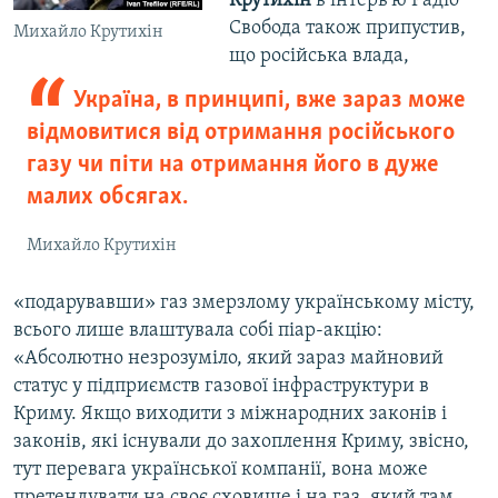
Крутихін
в інтерв'ю Радіо
Свобода також припустив,
Михайло Крутихін
що російська влада,
Україна, в принципі, вже зараз може
відмовитися від отримання російського
газу чи піти на отримання його в дуже
малих обсягах.
Михайло Крутихін
«подарувавши» газ змерзлому українському місту,
всього лише влаштувала собі піар-акцію:
«Абсолютно незрозуміло, який зараз майновий
статус у підприємств газової інфраструктури в
Криму. Якщо виходити з міжнародних законів і
законів, які існували до захоплення Криму, звісно,
тут перевага української компанії, вона може
претендувати на своє сховище і на газ, який там