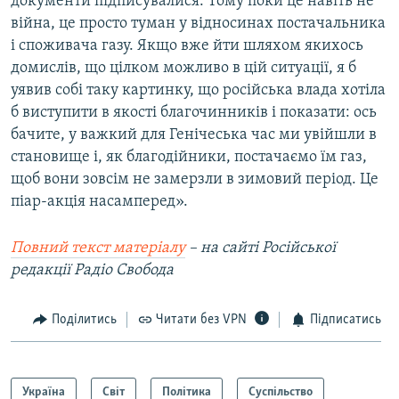
документи підписувалися. Тому поки це навіть не
війна, це просто туман у відносинах постачальника
і споживача газу. Якщо вже йти шляхом якихось
домислів, що цілком можливо в цій ситуації, я б
уявив собі таку картинку, що російська влада хотіла
б виступити в якості благочинників і показати: ось
бачите, у важкий для Генічеська час ми увійшли в
становище і, як благодійники, постачаємо їм газ,
щоб вони зовсім не замерзли в зимовий період. Це
піар-акція насамперед».
Повний текст матеріалу
–
на сайті Російської
редакції Радіо Свобода
Поділитись
Читати без VPN
Підписатись
Україна
Світ
Політика
Суспільство