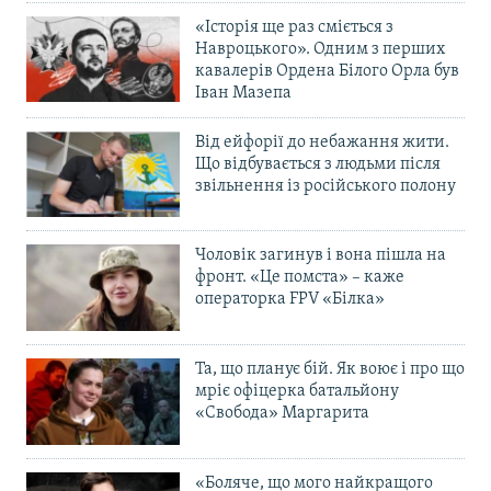
«Історія ще раз сміється з
Навроцького». Одним з перших
кавалерів Ордена Білого Орла був
Іван Мазепа
Від ейфорії до небажання жити.
Що відбувається з людьми після
звільнення із російського полону
Чоловік загинув і вона пішла на
фронт. «Це помста» – каже
операторка FPV «Білка»
Та, що планує бій. Як воює і про що
мріє офіцерка батальйону
«Свобода» Маргарита
«Боляче, що мого найкращого