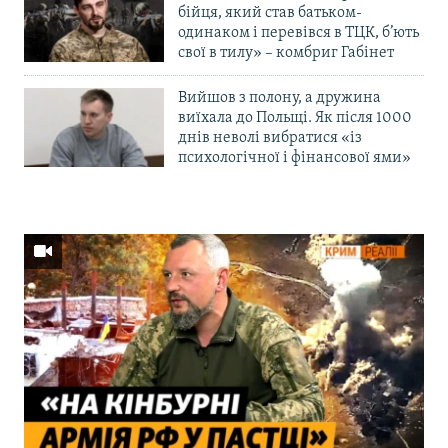
бійця, який став батьком-
одинаком і перевівся в ТЦК, б’ють
свої в тилу» – комбриг Габінет
Вийшов з полону, а дружина
виїхала до Польщі. Як після 1000
днів неволі вибратися «із
психологічної і фінансової ями»