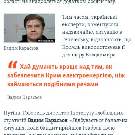
області не знадобляться додаткові обсяги газу.
Тим часом, українські
експерти, коментуючи
надзвичайну ситуацію в
Генічеську, відзначають, що
Кремль використовував її
Вадим Карасьов
для піару Володимира
Хай думають краще над тим, як
забезпечити Крим електроенергією, ніж
займаються подібними речами
Вадим Карасьов
Путіна. Говорить директор Інституту глобальних
стратегій
Вадим Карасьов
: «Відбувається банальна
ситуація, коли бандит прийшов і забрав твою