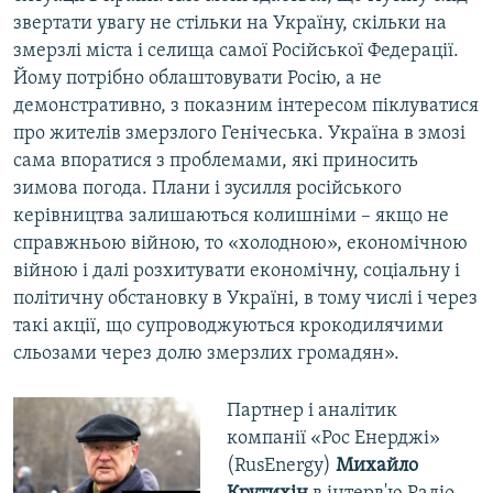
звертати увагу не стільки на Україну, скільки на
змерзлі міста і селища самої Російської Федерації.
Йому потрібно облаштовувати Росію, а не
демонстративно, з показним інтересом піклуватися
про жителів змерзлого Генічеська. Україна в змозі
сама впоратися з проблемами, які приносить
зимова погода. Плани і зусилля російського
керівництва залишаються колишніми – якщо не
справжньою війною, то «холодною», економічною
війною і далі розхитувати економічну, соціальну і
політичну обстановку в Україні, в тому числі і через
такі акції, що супроводжуються крокодилячими
сльозами через долю змерзлих громадян».
Партнер і аналітик
компанії «Рос Енерджі»
(RusEnergy)
Михайло