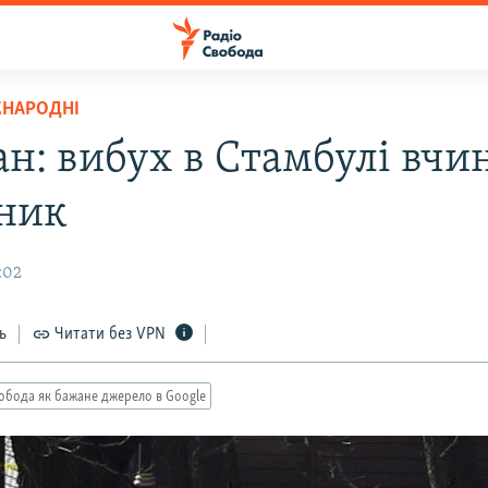
ЖНАРОДНІ
ан: вибух в Стамбулі вчи
ник
4:02
ь
Читати без VPN
обода як бажане джерело в Google