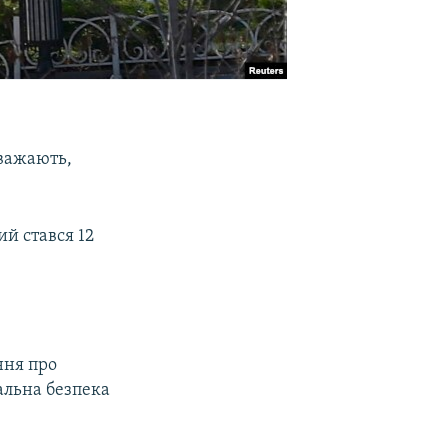
вважають,
ий стався 12
ння про
альна безпека