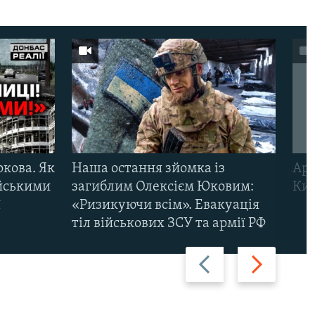
ркова. Як
Наша остання зйомка із
Арм
ійськими
загиблим Олексієм Юковим:
Киї
ї
«Ризикуючи всім». Евакуація
тіл військових ЗСУ та армії РФ
Назад
Вперед