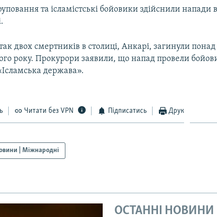
груповання та ісламістські бойовики здійснили напади 
.
атак двох смертників в столиці, Анкарі, загинули понад
ого року. Прокурори заявили, що напад провели бойов
«Ісламська держава».
ь
Читати без VPN
Підписатись
Друк
овини | Міжнародні
ОСТАННІ НОВИНИ