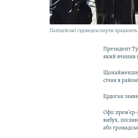
Поліцейські судмедексперти працюють на
Президент Ту
який вчинив в
Щонайменше 10
січня в район
Ердоган заяви
Офіс прем’єр-
вибух, послав
або громадськ