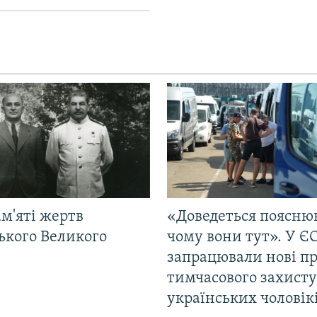
м'яті жертв
«Доведеться поясню
ького Великого
чому вони тут». У Є
запрацювали нові п
тимчасового захисту
українських чоловік