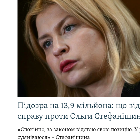
Підозра на 13,9 мільйона: що ві
справу проти Ольги Стефанішин
«Спокійно, за законом відстою свою позицію. У 
сумніваюся» – Стефанішина