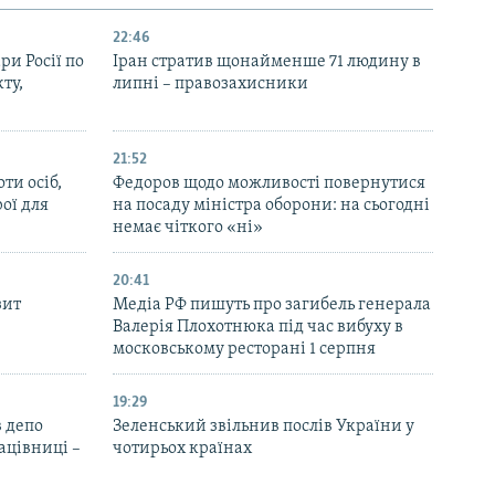
22:46
ри Росії по
Іран стратив щонайменше 71 людину в
ту,
липні – правозахисники
21:52
ти осіб,
Федоров щодо можливості повернутися
рої для
на посаду міністра оборони: на сьогодні
немає чіткого «ні»
20:41
зит
Медіа РФ пишуть про загибель генерала
Валерія Плохотнюка під час вибуху в
московському ресторані 1 серпня
19:29
 депо
Зеленський звільнив послів України у
ацівниці –
чотирьох країнах