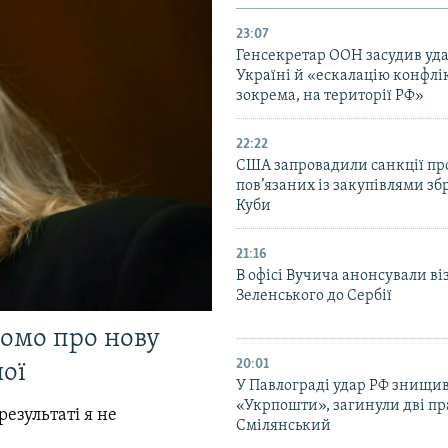
23:07
Генсекретар ООН засудив уда
Україні й «ескалацію конфлік
зокрема, на території РФ»
22:22
США запровадили санкції про
пов’язаних із закупівлями зб
Куби
21:16
В офісі Вучича анонсували ві
Зеленського до Сербії
домо про нову
20:01
ої
У Павлограді удар РФ знищив
«Укрпошти», загинули дві пр
результаті я не
Смілянський