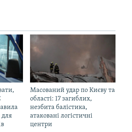
вати,
Масований удар по Києву та
С
області: 17 загиблих,
равила
незбита балістика,
 для
атаковані логістичні
ів
центри