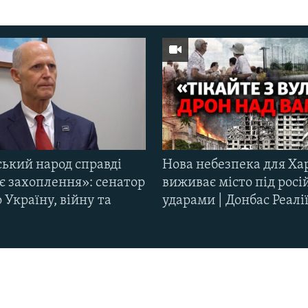
ський народ справді
Нова небезпека для Ха
є захоплення»: сенатор
виживає місто під рос
Україну, війну та
ударами | Донбас Реалі