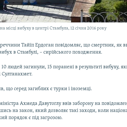
 місці вибуху в центрі Стамбула, 12 січня 2016 року
реччини Тайїп Ердоган повідомляє, що смертник, як 
ибух в Стамбулі, – сирійського походження.
 людей загинули, 15 поранені в результаті вибуху, як
і Султанахмет.
в, що серед загиблих є турки і іноземці.
міністра Ахмеда Давутоглу ввів заборону на повідомле
шись на закон, який дозволяє такі заходи, коли націон
ий порядок є під загрозою.