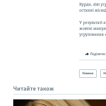
Курди, ліві у
останні місяці
У результаті 
жовтні минул
угруповання 
Поділитис
Новини
Н
Читайте також