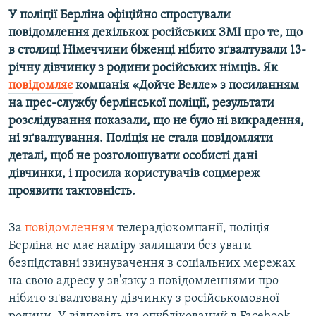
Усі сайти RFE/RL
У поліції Берліна офіційно спростували
повідомлення декількох російських ЗМІ про те, що
в столиці Німеччини біженці нібито зґвалтували 13-
річну дівчинку з родини російських німців. Як
повідомляє
компанія «Дойче Велле» з посиланням
на прес-службу берлінської поліції, результати
розслідування показали, що не було ні викрадення,
ні зґвалтування. Поліція не стала повідомляти
деталі, щоб не розголошувати особисті дані
дівчинки, і просила користувачів соцмереж
проявити тактовність.
За
повідомленням
телерадіокомпанії, поліція
Берліна не має наміру залишати без уваги
безпідставні звинувачення в соціальних мережах
на свою адресу у зв'язку з повідомленнями про
нібито зґвалтовану дівчинку з російськомовної