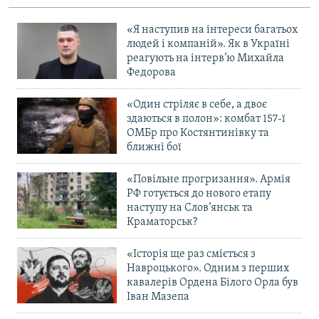
«Я наступив на інтереси багатьох
людей і компаній». Як в Україні
реагують на інтерв’ю Михайла
Федорова
«Один стріляє в себе, а двоє
здаються в полон»: комбат 157-ї
ОМБр про Костянтинівку та
ближні бої
«Повільне прогризання». Армія
РФ готується до нового етапу
наступу на Слов’янськ та
Краматорськ?
«Історія ще раз сміється з
Навроцького». Одним з перших
кавалерів Ордена Білого Орла був
Іван Мазепа