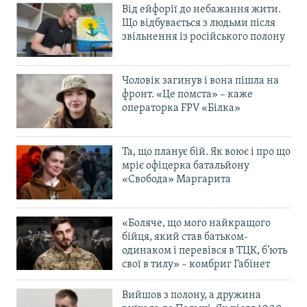
Від ейфорії до небажання жити.
Що відбувається з людьми після
звільнення із російського полону
Чоловік загинув і вона пішла на
фронт. «Це помста» – каже
операторка FPV «Білка»
Та, що планує бій. Як воює і про що
мріє офіцерка батальйону
«Свобода» Маргарита
«Боляче, що мого найкращого
бійця, який став батьком-
одинаком і перевівся в ТЦК, б’ють
свої в тилу» – комбриг Габінет
Вийшов з полону, а дружина