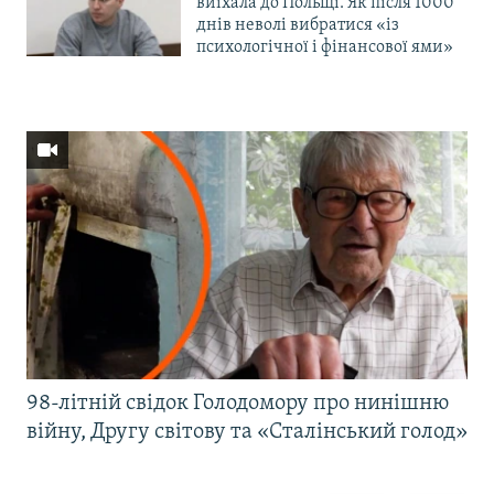
виїхала до Польщі. Як після 1000
днів неволі вибратися «із
психологічної і фінансової ями»
98-літній свідок Голодомору про нинішню
війну, Другу світову та «Сталінський голод»