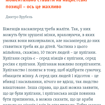
моментально ставати на нацистські
позиції – ось це жахливо
Дмитро Врубель
Біженців насамперед треба жаліти. Так, у них
можуть бути зрушені мізки, враховуючи, в яких
умовах вони виховувалися, але насамперед до них
ставитися треба як до дітей. Частина з цього
мільйона, скажімо, 10 тисяч людей – це хулігани.
Хулігани скрізь є – серед німців є хулігани, серед
росіян є хулігани. Хуліганам важливо похуліганити.
Хуліганство і полягає в тому, щоб відібрати сумочку,
обмацати жінку. А серед цих людей 1 відсоток – це
вбивці і насильники, нічого не вдієш, так людство
влаштоване. Інша справа, що далі можна заявити,
що це були хулігани, і хуліганська акція повинна
бути припинена, а можна сказати, що це араби