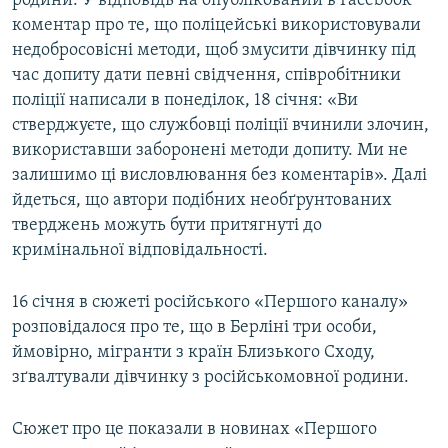
родини. У відповідь на опублікований в Facebook
коментар про те, що поліцейські використовували
недобросовісні методи, щоб змусити дівчинку під
час допиту дати певні свідчення, співробітники
поліції написали в понеділок, 18 січня: «Ви
стверджуєте, що службовці поліції вчинили злочин,
використавши заборонені методи допиту. Ми не
залишимо ці висловлювання без коментарів». Далі
йдеться, що автори подібних необґрунтованих
тверджень можуть бути притягнуті до
кримінальної відповідальності.
16 січня в сюжеті російського «Першого каналу»
розповідалося про те, що в Берліні три особи,
ймовірно, мігранти з країн Близького Сходу,
зґвалтували дівчинку з російськомовної родини.
Сюжет про це показали в новинах «Першого