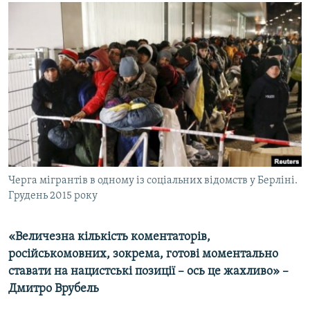
МУЛЬТИМЕДІА
ФОТО
СПЕЦПРОЄКТИ
ПОДКАСТИ
КРИМ РЕАЛІЇ
РУС
УКР
Черга мігрантів в одному із соціальних відомств у Берліні.
КТАТ
Грудень 2015 року
ДОЛУЧАЙСЯ!
«Величезна кількість коментаторів,
російськомовних, зокрема, готові моментально
ставати на нацистські позиції – ось це жахливо» –
Дмитро Врубель