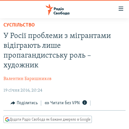
Доступність
посилання
Перейти
СУСПІЛЬСТВО
до
РАДІО СВОБОДА – 70 РОКІВ
У Росії проблеми з мігрантами
основного
ВСЕ ЗА ДОБУ
матеріалу
відіграють лише
СТАТТІ
Перейти
пропагандистську роль –
до
ВІЙНА
ПОЛІТИКА
художник
основної
РОСІЙСЬКА «ФІЛЬТРАЦІЯ»
ЕКОНОМІКА
навігації
Валентин Баришников
Перейти
ДОНБАС.РЕАЛІЇ
СУСПІЛЬСТВО
до
19 січня 2016, 20:24
КРИМ.РЕАЛІЇ
КУЛЬТУРА
пошуку
ТИ ЯК?
Поділитись
Читати без VPN
СПОРТ
СХЕМИ
УКРАЇНА
Додати Радіо Свобода як бажане джерело в Google
КИТАЙ.ВИКЛИКИ
СВІТ