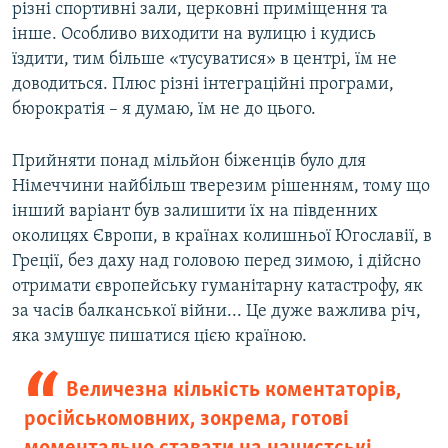
різні спортивні зали, церковні приміщення та
інше. Особливо виходити на вулицю і кудись
їздити, тим більше «тусуватися» в центрі, їм не
доводиться. Плюс різні інтеграційні програми,
бюрократія – я думаю, їм не до цього.
Прийняти понад мільйон біженців було для
Німеччини найбільш тверезим рішенням, тому що
інший варіант був залишити їх на південних
околицях Європи, в країнах колишньої Югославії, в
Греції, без даху над головою перед зимою, і дійсно
отримати європейську гуманітарну катастрофу, як
за часів балканської війни... Це дуже важлива річ,
яка змушує пишатися цією країною.
Величезна кількість коментаторів,
російськомовних, зокрема, готові