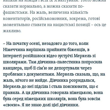
напали на німців і всіх їх зґвалтували. Тобто можна
сказати нормально, а можна сказати по-
фашистськи. На жаль, величезна кількість
коментаторів, російськомовних, зокрема, готові
моментально ставати на нацистські позиції – ось це
жахливо.
– На початку осені, незадовго до того, коли
Німеччина вирішила прийняти біженців, в
інтернеті розійшлося відео зустрічі Меркель зі
школярами. Там дівчинка-палестинка попросила
канцлера, щоб її сім'ю не депортували через
проблеми з документами. Меркель сказала, що, на
жаль, нічого не вийде. Дівчинка розридалася,
Меркель до неї підсіла і стала пояснювати, що є
правила. А ця дівчинка говорила німецькою, вона
була серед німецьких школярів, вона була зовсім
«своєю». Я не знаю долі цієї дівчинки.