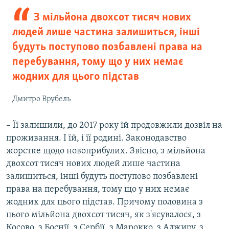
З мільйона двохсот тисяч нових
людей лише частина залишиться, інші
будуть поступово позбавлені права на
перебування, тому що у них немає
жодних для цього підстав
Дмитро Врубель
– Її залишили, до 2017 року їй продовжили дозвіл на
проживання. І їй, і її родині. Законодавство
жорстке щодо новоприбулих. Звісно, з мільйона
двохсот тисяч нових людей лише частина
залишиться, інші будуть поступово позбавлені
права на перебування, тому що у них немає
жодних для цього підстав. Причому половина з
цього мільйона двохсот тисяч, як з'ясувалося, з
Косово, з Боснії, з Сербії, з Марокко, з Алжиру, з