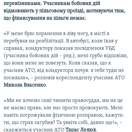
перевізниками. Учасникам бойових дій
Усі сайти RFE/RL
відмовляють у пільговому проїзді, мотивуючи тим,
що фінансування на пільги немає.
«У мене було поранення в ліву ногу, в місті я
перебував на реабілітації. В автобусі, коли їхав у
справах, кондуктору показав посвідчення УБД
(учасника бойових дій – ред.), мені грубо відповіли,
що вони мене не повезуть. Коли сказав, що я
учасник АТО, від кондуктора почув: я тебе туди не
посилала», – розповів кореспонденту учасник АТО
Микола Власенко
.
«Ми не хочемо самі чинити правосуддя, ми на це
не маємо права, але нас просто провокують. Мені
навіть погрожували фізичною розправою, кажуть:
ти, що страх загубив? Та уявіть собі, давно ще!», –
скаржиться учасник АТО
Тарас Лелюх
.