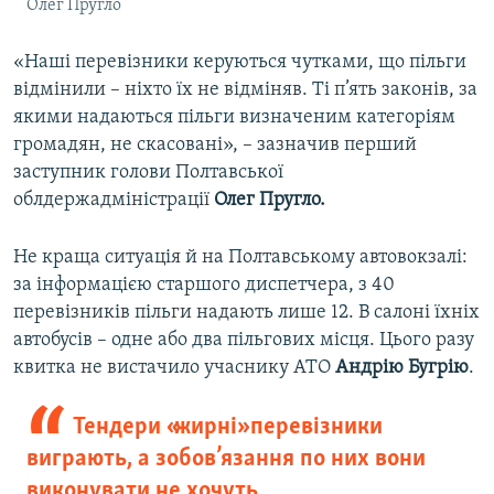
Олег Пругло
«Наші перевізники керуються чутками, що пільги
відмінили – ніхто їх не відміняв. Ті п’ять законів, за
якими надаються пільги визначеним категоріям
громадян, не скасовані», – зазначив перший
заступник голови Полтавської
облдержадміністрації
Олег Пругло.
Не краща ситуація й на Полтавському автовокзалі:
за інформацією старшого диспетчера, з 40
перевізників пільги надають лише 12. В салоні їхніх
автобусів – одне або два пільгових місця. Цього разу
квитка не вистачило учаснику АТО
Андрію Бугрію
.
Тендери «жирні» перевізники
виграють, а зобов’язання по них вони
виконувати не хочуть