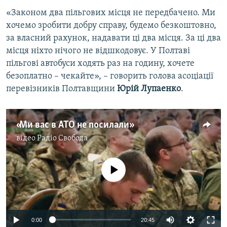
«Законом два пільгових місця не передбачено. Ми
хочемо зробити добру справу, будемо безкоштовно,
за власний рахунок, надавати ці два місця. За ці два
місця ніхто нічого не відшкодовує. У Полтаві
пільгові автобуси ходять раз на годину, хочете
безоплатно – чекайте», – говорить голова асоціації
перевізників Полтавщини
Юрій Лупаенко
.
«Ми вас в АТО не посилали»
відео
Радіо Свобода
No media source currently available
0:00
20:45