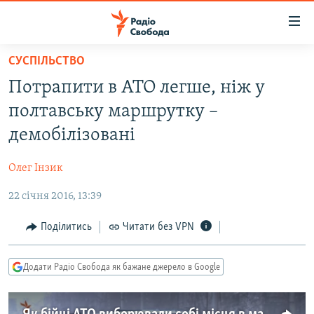
Доступність
посилання
Перейти
СУСПІЛЬСТВО
до
РАДІО СВОБОДА – 70 РОКІВ
Потрапити в АТО легше, ніж у
основного
ВСЕ ЗА ДОБУ
матеріалу
полтавську маршрутку –
СТАТТІ
Перейти
демобілізовані
до
ВІЙНА
ПОЛІТИКА
основної
Олег Інзик
РОСІЙСЬКА «ФІЛЬТРАЦІЯ»
ЕКОНОМІКА
навігації
Перейти
22 січня 2016, 13:39
ДОНБАС.РЕАЛІЇ
СУСПІЛЬСТВО
до
КРИМ.РЕАЛІЇ
КУЛЬТУРА
Поділитись
Читати без VPN
пошуку
ТИ ЯК?
СПОРТ
Додати Радіо Свобода як бажане джерело в Google
СХЕМИ
УКРАЇНА
КИТАЙ.ВИКЛИКИ
СВІТ