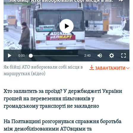
Як бійці АТО виборювали собі місця в маршрутках (відео)
МУЛЬТИМЕДІА
ФОТО
No media source currently available
СПЕЦПРОЄКТИ
ПОДКАСТИ
КРИМ РЕАЛІЇ
0:00
2:40
РУС
Як бійці АТО виборювали собі місця в
ЗАВАНТАЖИТИ
УКР
маршрутках (відео)
КТАТ
Хто заплатить за проїзд? У держбюджеті України
ДОЛУЧАЙСЯ!
грошей на перевезення пільговиків у
громадському транспорті не закладено
На Полтавщині розгорнулася справжня боротьба
між демобілізованими АТОвцями та