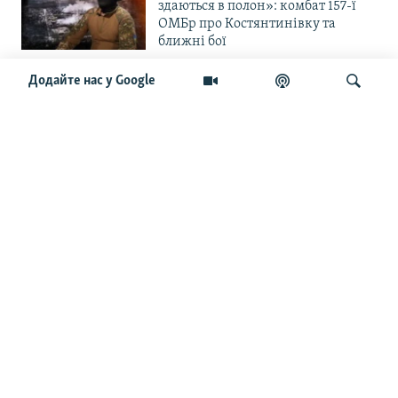
здаються в полон»: комбат 157-ї
ОМБр про Костянтинівку та
ближні бої
Додайте нас у Google
«Повільне прогризання». Армія
РФ готується до нового етапу
наступу на Слов’янськ та
Краматорськ?
Шукати
«Історія ще раз сміється з
Навроцького». Одним з перших
кавалерів Ордена Білого Орла був
Іван Мазепа
Від ейфорії до небажання жити.
Що відбувається з людьми після
звільнення із російського полону
Чоловік загинув і вона пішла на
фронт. «Це помста» – каже
операторка FPV «Білка»