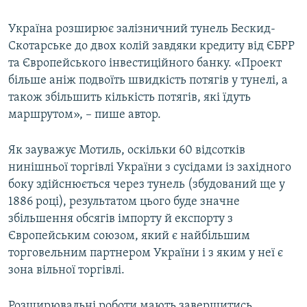
Україна розширює залізничний тунель Бескид-
Скотарське до двох колій завдяки кредиту від ЄБРР
та Європейського інвестиційного банку. «Проект
більше аніж подвоїть швидкість потягів у тунелі, а
також збільшить кількість потягів, які їдуть
маршрутом», – пише автор.
Як зауважує Мотиль, оскільки 60 відсотків
нинішньої торгівлі України з сусідами із західного
боку здійснюється через тунель (збудований ще у
1886 році), результатом цього буде значне
збільшення обсягів імпорту й експорту з
Європейським союзом, який є найбільшим
торговельним партнером України і з яким у неї є
зона вільної торгівлі.
Розширювальні роботи мають завершитись