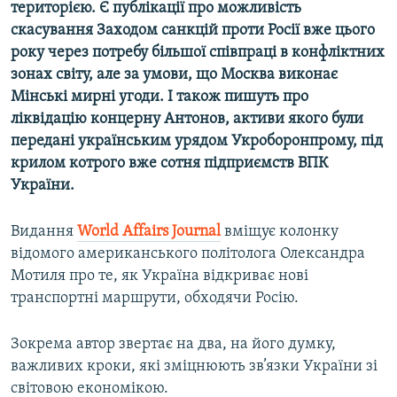
територією. Є публікації про можливість
скасування Заходом санкцій проти Росії вже цього
Усі сайти RFE/RL
року через потребу більшої співпраці в конфліктних
зонах світу, але за умови, що Москва виконає
Мінські мирні угоди. І також пишуть про
ліквідацію концерну Антонов, активи якого були
передані українським урядом Укроборонпрому, під
крилом котрого вже сотня підприємств ВПК
України.
Видання
World
Affairs
Journal
вміщує колонку
відомого американського політолога Олександра
Мотиля про те, як Україна відкриває нові
транспортні маршрути, обходячи Росію.
Зокрема автор звертає на два, на його думку,
важливих кроки, які зміцнюють зв’язки України зі
світовою економікою.