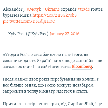
Alexander J.
#Motyl
:
#Ukraine
expands
#trade
routes,
bypasses Russia
https://t.co/Zis3Gk7ob3
pic.twitter.com/D6TdlJ1H0O
— Kyiv Post (@KyivPost)
January 27, 2016
«Угода з Росією стає ближчою на тлі того, як
союзники дають Україні натяк щодо санкцій» – це
заголовок статті на сайті агентства
Bloomberg
.
Після майже двох років перебування на холоді, є
все більше ознак, що Росію можуть незабаром
запросити в теплу кімнату, йдеться в статті.
Причина – погіршення криз, від Сирії до Лівії, і це