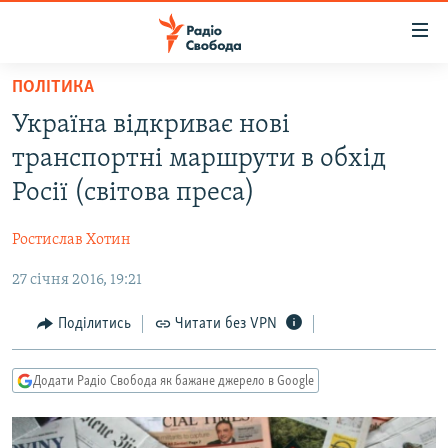
Доступність
посилання
Перейти
ПОЛІТИКА
до
РАДІО СВОБОДА – 70 РОКІВ
Україна відкриває нові
основного
ВСЕ ЗА ДОБУ
матеріалу
транспортні маршрути в обхід
СТАТТІ
Перейти
Росії (світова преса)
до
ВІЙНА
ПОЛІТИКА
основної
Ростислав Хотин
РОСІЙСЬКА «ФІЛЬТРАЦІЯ»
ЕКОНОМІКА
навігації
Перейти
27 січня 2016, 19:21
ДОНБАС.РЕАЛІЇ
СУСПІЛЬСТВО
до
КРИМ.РЕАЛІЇ
КУЛЬТУРА
Поділитись
Читати без VPN
пошуку
ТИ ЯК?
СПОРТ
Додати Радіо Свобода як бажане джерело в Google
СХЕМИ
УКРАЇНА
ПРИАЗОВ’Я
СВІТ