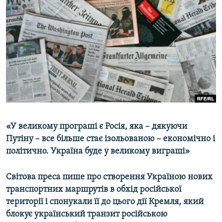
КИТАЙ.ВИКЛИКИ
МУЛЬТИМЕДІА
ФОТО
СПЕЦПРОЄКТИ
ПОДКАСТИ
КРИМ РЕАЛІЇ
РУС
«У великому програші є Росія, яка – дякуючи
УКР
Путіну – все більше стає ізольованою – економічно і
політично. Україна буде у великому виграші»
КТАТ
Світова преса пише про створення Україною нових
ДОЛУЧАЙСЯ!
транспортних маршрутів в обхід російської
території і спонукали її до цього дії Кремля, який
блокує український транзит російською