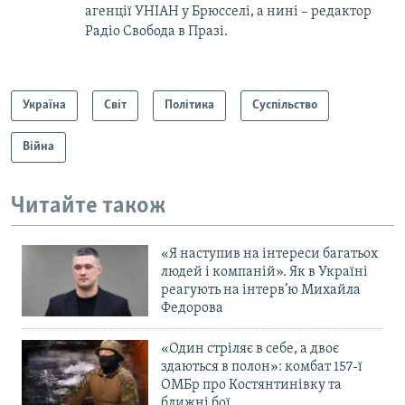
агенції УНІАН у Брюсселі, а нині – редактор
Радіо Свобода в Празі.
Україна
Світ
Політика
Суспільство
Війна
Читайте також
«Я наступив на інтереси багатьох
людей і компаній». Як в Україні
реагують на інтерв’ю Михайла
Федорова
«Один стріляє в себе, а двоє
здаються в полон»: комбат 157-ї
ОМБр про Костянтинівку та
ближні бої