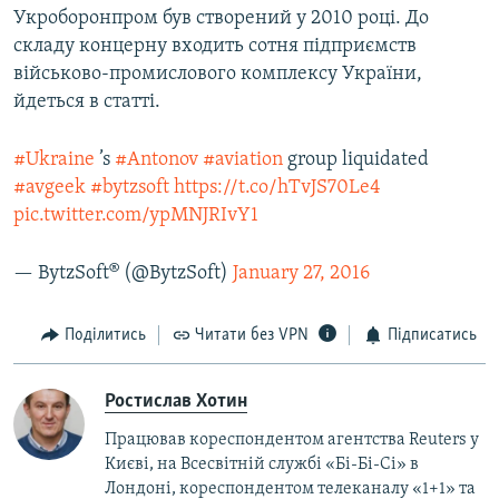
Укроборонпром був створений у 2010 році. До
складу концерну входить сотня підприємств
військово-промислового комплексу України,
йдеться в статті.
#Ukraine
’s
#Antonov
#aviation
group liquidated
#avgeek
#bytzsoft
https://t.co/hTvJS70Le4
pic.twitter.com/ypMNJRIvY1
— BytzSoft® (@BytzSoft)
January 27, 2016
Поділитись
Читати без VPN
Підписатись
Ростислав Хотин
Працював кореспондентом агентства Reuters у
Києві, на Всесвітній службі «Бі-Бі-Сі» в
Лондоні, кореспондентом телеканалу «1+1» та