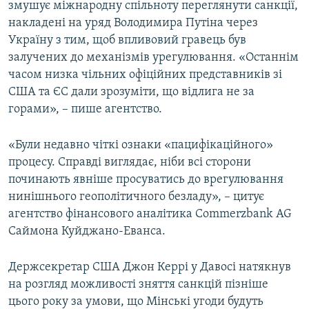
змушує міжнародну спільноту переглянути санкції,
накладені на уряд Володимира Путіна через
Україну з тим, щоб впливовий гравець був
залучених до механізмів урегулювання. «Останнім
часом низка чільних офіційних представників зі
США та ЄС дали зрозуміти, що відлига не за
горами», – пише агентство.
«Були недавно чіткі ознаки «пацифікаційного»
процесу. Справді виглядає, ніби всі сторони
починають явніше просуватись до врегулювання
нинішнього геополітичного безладу», – цитує
агентство фінансового аналітика Commerzbank AG
Саймона Куйджано-Еванса.
Держсекретар США Джон Керрі у Давосі натякнув
на розгляд можливості зняття санкцій пізніше
цього року за умови, що Мінські угоди будуть