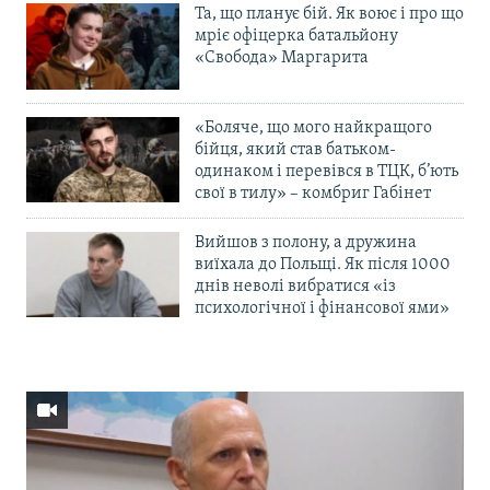
Та, що планує бій. Як воює і про що
мріє офіцерка батальйону
«Свобода» Маргарита
«Боляче, що мого найкращого
бійця, який став батьком-
одинаком і перевівся в ТЦК, б’ють
свої в тилу» – комбриг Габінет
Вийшов з полону, а дружина
виїхала до Польщі. Як після 1000
днів неволі вибратися «із
психологічної і фінансової ями»