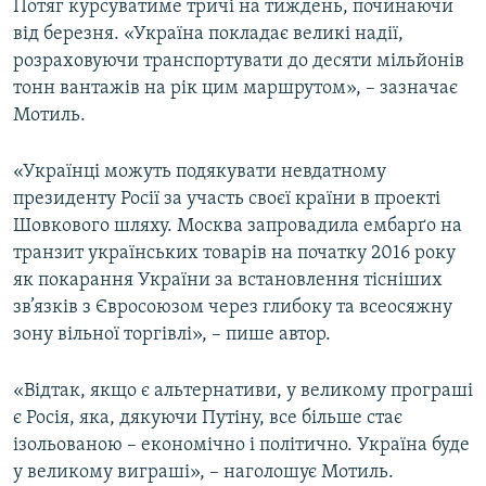
Потяг курсуватиме тричі на тиждень, починаючи
від березня. «Україна покладає великі надії,
розраховуючи транспортувати до десяти мільйонів
тонн вантажів на рік цим маршрутом», – зазначає
Мотиль.
«Українці можуть подякувати невдатному
президенту Росії за участь своєї країни в проекті
Шовкового шляху. Москва запровадила ембарґо на
транзит українських товарів на початку 2016 року
як покарання України за встановлення тісніших
зв’язків з Євросоюзом через глибоку та всеосяжну
зону вільної торгівлі», – пише автор.
«Відтак, якщо є альтернативи, у великому програші
є Росія, яка, дякуючи Путіну, все більше стає
ізольованою – економічно і політично. Україна буде
у великому виграші», – наголошує Мотиль.