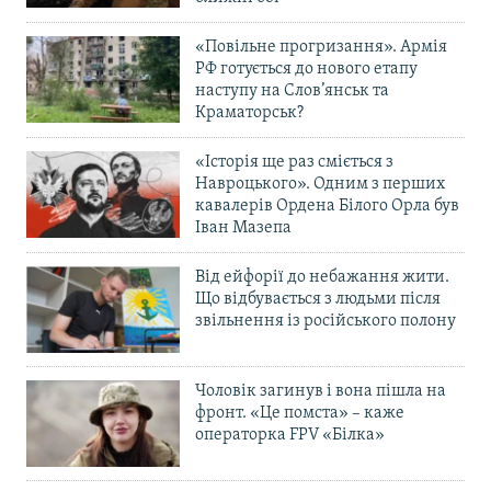
«Повільне прогризання». Армія
РФ готується до нового етапу
наступу на Слов’янськ та
Краматорськ?
«Історія ще раз сміється з
Навроцького». Одним з перших
кавалерів Ордена Білого Орла був
Іван Мазепа
Від ейфорії до небажання жити.
Що відбувається з людьми після
звільнення із російського полону
Чоловік загинув і вона пішла на
фронт. «Це помста» – каже
операторка FPV «Білка»