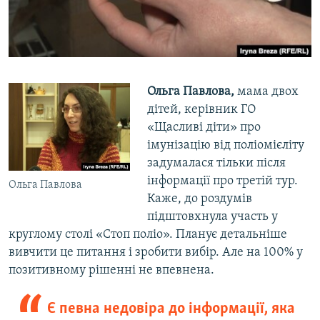
Ольга Павлова,
мама двох
дітей, керівник ГО
«Щасливі діти» про
імунізацію від поліомієліту
задумалася тільки після
інформації про третій тур.
Ольга Павлова
Каже, до роздумів
підштовхнула участь у
круглому столі «Стоп поліо». Планує детальніше
вивчити це питання і зробити вибір. Але на 100% у
позитивному рішенні не впевнена.
Є певна недовіра до інформації, яка