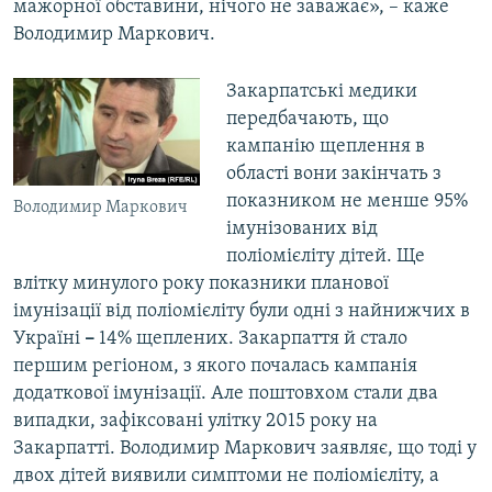
мажорної обставини, нічого не заважає», – каже
Володимир Маркович.
Закарпатські медики
передбачають, що
кампанію щеплення в
області вони закінчать з
показником не менше 95%
Володимир Маркович
імунізованих від
поліомієліту дітей. Ще
влітку минулого року показники планової
імунізації від поліомієліту були одні з найнижчих в
Україні
–
14% щеплених. Закарпаття й стало
першим регіоном, з якого почалась кампанія
додаткової імунізації. Але поштовхом стали два
випадки, зафіксовані улітку 2015 року на
Закарпатті. Володимир Маркович заявляє, що тоді у
двох дітей виявили симптоми не поліомієліту, а