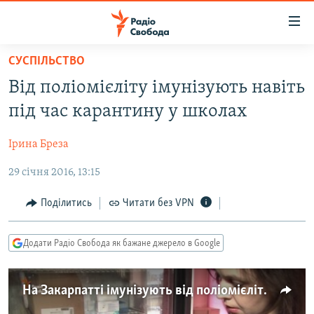
Доступність
посилання
Перейти
СУСПІЛЬСТВО
до
РАДІО СВОБОДА – 70 РОКІВ
Від поліомієліту імунізують навіть
основного
ВСЕ ЗА ДОБУ
матеріалу
під час карантину у школах
СТАТТІ
Перейти
до
Ірина Бреза
ВІЙНА
ПОЛІТИКА
основної
29 січня 2016, 13:15
РОСІЙСЬКА «ФІЛЬТРАЦІЯ»
ЕКОНОМІКА
навігації
Перейти
ДОНБАС.РЕАЛІЇ
СУСПІЛЬСТВО
Поділитись
Читати без VPN
до
КРИМ.РЕАЛІЇ
КУЛЬТУРА
пошуку
Додати Радіо Свобода як бажане джерело в Google
ТИ ЯК?
СПОРТ
СХЕМИ
УКРАЇНА
На Закарпатті імунізують від поліомієліту під час карантину у школах
КИТАЙ.ВИКЛИКИ
СВІТ