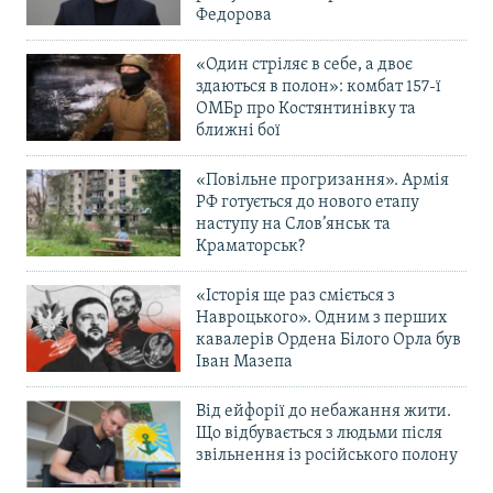
Федорова
«Один стріляє в себе, а двоє
здаються в полон»: комбат 157-ї
ОМБр про Костянтинівку та
ближні бої
«Повільне прогризання». Армія
РФ готується до нового етапу
наступу на Слов’янськ та
Краматорськ?
«Історія ще раз сміється з
Навроцького». Одним з перших
кавалерів Ордена Білого Орла був
Іван Мазепа
Від ейфорії до небажання жити.
Що відбувається з людьми після
звільнення із російського полону