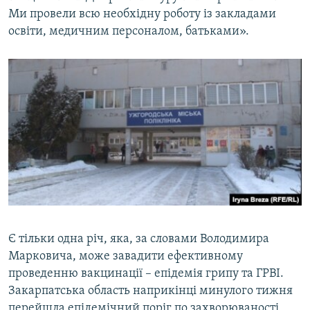
Ми провели всю необхідну роботу із закладами
освіти, медичним персоналом, батьками».
Є тільки одна річ, яка, за словами Володимира
Марковича, може завадити ефективному
проведенню вакцинації – епідемія грипу та ГРВІ.
Закарпатська область наприкінці минулого тижня
перейшла епідемічний поріг по захворюваності,