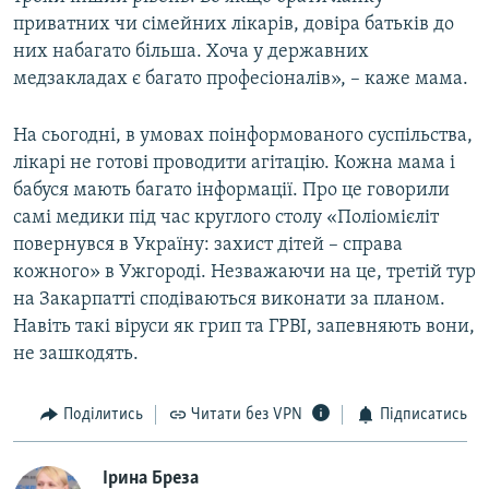
приватних чи сімейних лікарів, довіра батьків до
них набагато більша. Хоча у державних
медзакладах є багато професіоналів», – каже мама.
На сьогодні, в умовах поінформованого суспільства,
лікарі не готові проводити агітацію. Кожна мама і
бабуся мають багато інформації. Про це говорили
самі медики під час круглого столу «Поліомієліт
повернувся в Україну: захист дітей – справа
кожного» в Ужгороді. Незважаючи на це, третій тур
на Закарпатті сподіваються виконати за планом.
Навіть такі віруси як грип та ГРВІ, запевняють вони,
не зашкодять.
Поділитись
Читати без VPN
Підписатись
Ірина Бреза