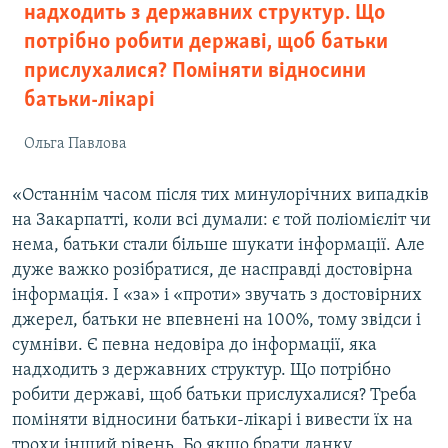
надходить з державних структур. Що
потрібно робити державі, щоб батьки
прислухалися? Поміняти відносини
батьки-лікарі
Ольга Павлова
«Останнім часом після тих минулорічних випадків
на Закарпатті, коли всі думали: є той поліомієліт чи
нема, батьки стали більше шукати інформації. Але
дуже важко розібратися, де насправді достовірна
інформація. І «за» і «проти» звучать з достовірних
джерел, батьки не впевнені на 100%, тому звідси і
сумніви. Є певна недовіра до інформації, яка
надходить з державних структур. Що потрібно
робити державі, щоб батьки прислухалися? Треба
поміняти відносини батьки-лікарі і вивести їх на
трохи інший рівень. Бо якщо брати ланку