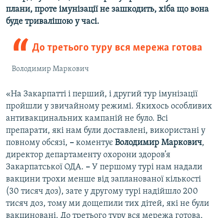
плани, проте імунізації не зашкодить, хіба що вона
Усі сайти RFE/RL
буде тривалішою у часі.
До третього туру вся мережа готова
Володимир Маркович
«На Закарпатті і перший, і другий тур імунізації
пройшли у звичайному режимі. Якихось особливих
антивакцинальних кампаній не було. Всі
препарати, які нам були доставлені, використані у
повному обсязі,
–
коментує
Володимир Маркович
,
директор департаменту охорони здоров’я
Закарпатської ОДА.
–
У першому турі нам надали
вакцини трохи менше від запланованої кількості
(30 тисяч доз), зате у другому турі надійшло 200
тисяч доз, тому ми дощепили тих дітей, які не були
вакциновані. До третього туру вся мережа готова.