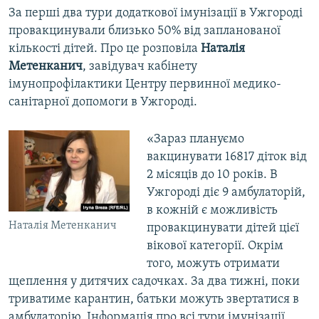
За перші два тури додаткової імунізації в Ужгороді
провакцинували близько 50% від запланованої
кількості дітей. Про це розповіла
Наталія
Метенканич
, завідувач кабінету
імунопрофілактики Центру первинної медико-
санітарної допомоги в Ужгороді.
«Зараз плануємо
вакцинувати 16817 діток від
2 місяців до 10 років. В
Ужгороді діє 9 амбулаторій,
в кожній є можливість
Наталія Метенканич
провакцинувати дітей цієї
вікової категорії. Окрім
того, можуть отримати
щеплення у дитячих садочках. За два тижні, поки
триватиме карантин, батьки можуть звертатися в
амбулаторію. Інформація про всі тури імунізації