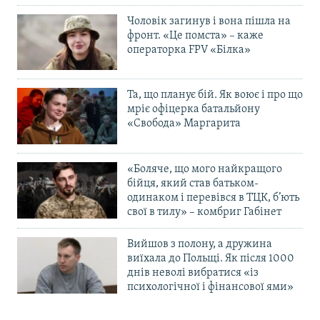
Чоловік загинув і вона пішла на
фронт. «Це помста» – каже
операторка FPV «Білка»
Та, що планує бій. Як воює і про що
мріє офіцерка батальйону
«Свобода» Маргарита
«Боляче, що мого найкращого
бійця, який став батьком-
одинаком і перевівся в ТЦК, б’ють
свої в тилу» – комбриг Габінет
Вийшов з полону, а дружина
виїхала до Польщі. Як після 1000
днів неволі вибратися «із
психологічної і фінансової ями»