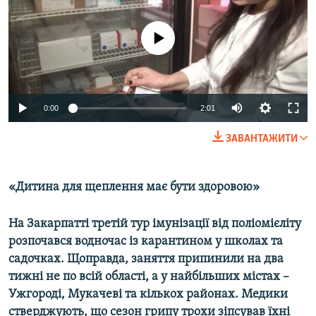
МУЛЬТИМЕДІА
ФОТО
No media source currently available
СПЕЦПРОЄКТИ
ПОДКАСТИ
0:00
2:01
КРИМ РЕАЛІЇ
ЗАВАНТАЖИТИ
РУС
УКР
«Дитина для щеплення має бути здоровою»
КТАТ
На Закарпатті третій тур імунізації від поліомієліту
ДОЛУЧАЙСЯ!
розпочався водночас із карантином у школах та
садочках. Щоправда, заняття припинили на два
тижні не по всій області, а у найбільших містах –
Ужгороді, Мукачеві та кількох районах. Медики
стверджують, що сезон грипу трохи зіпсував їхні