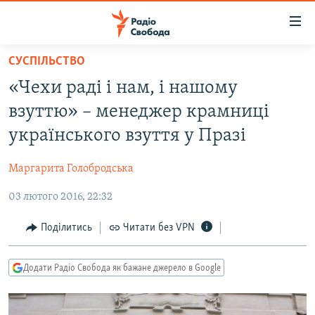
Доступність
посилання
Перейти
СУСПІЛЬСТВО
до
РАДІО СВОБОДА – 70 РОКІВ
«Чехи раді і нам, і нашому
основного
ВСЕ ЗА ДОБУ
матеріалу
взуттю» – менеджер крамниці
СТАТТІ
Перейти
українського взуття у Празі
до
ВІЙНА
ПОЛІТИКА
основної
Маргарита Голобродська
РОСІЙСЬКА «ФІЛЬТРАЦІЯ»
ЕКОНОМІКА
навігації
Перейти
03 лютого 2016, 22:32
ДОНБАС.РЕАЛІЇ
СУСПІЛЬСТВО
до
КРИМ.РЕАЛІЇ
КУЛЬТУРА
Поділитись
Читати без VPN
пошуку
ТИ ЯК?
СПОРТ
Додати Радіо Свобода як бажане джерело в Google
СХЕМИ
УКРАЇНА
КИТАЙ.ВИКЛИКИ
СВІТ