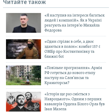
Читайте також
«Я наступив на інтереси багатьох
людей і компаній». Як в Україні
реагують на інтерв’ю Михайла
Федорова
«Один стріляє в себе, а двоє
здаються в полон»: комбат 157-ї
ОМБр про Костянтинівку та
ближні бої
«Повільне прогризання». Армія
РФ готується до нового етапу
наступу на Слов’янськ та
Краматорськ?
«Історія ще раз сміється з
Навроцького». Одним з перших
кавалерів Ордена Білого Орла був
Іван Мазепа