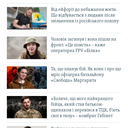
Від ейфорії до небажання жити.
Що відбувається з людьми після
звільнення із російського полону
Чоловік загинув і вона пішла на
фронт. «Це помста» – каже
операторка FPV «Білка»
Та, що планує бій. Як воює і про що
мріє офіцерка батальйону
«Свобода» Маргарита
«Боляче, що мого найкращого
бійця, який став батьком-
одинаком і перевівся в ТЦК, б’ють
свої в тилу» – комбриг Габінет