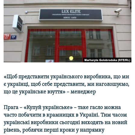
МУЛЬТИМЕДІА
ФОТО
СПЕЦПРОЄКТИ
ПОДКАСТИ
КРИМ РЕАЛІЇ
РУС
УКР
«Щоб представити українського виробника, що ми
КТАТ
є українці, щоб себе представити, ми наголошуємо,
що це українське взуття» – менеджер
ДОЛУЧАЙСЯ!
Прага – «Купуй українське» – таке гасло можна
часто побачити в крамницях в Україні. Тим часом
українські виробники сьогодні виходять на новий
рівень, роблячи перші кроки у напрямку