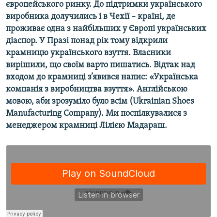
європейського ринку. До підтримки українського
Усі сайти RFE/RL
виробника долучились і в Чехії – країні, де
проживає одна з найбільших у Європі українських
діаспор. У Празі понад рік тому відкрили
крамницю українського взуття. Власники
вирішили, що своїм варто пишатись. Відтак над
входом до крамниці з’явився напис: «Українська
компанія з виробництва взуття». Англійською
мовою, аби зрозуміло було всім (Ukrainian Shoes
Manufacturing Company). Ми поспілкувалися з
менеджером крамниці Лілією Мадараш.